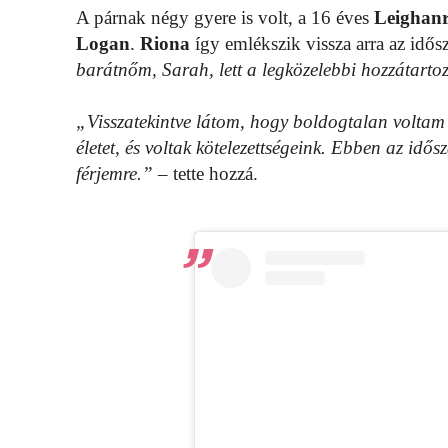
A párnak négy gyere is volt, a 16 éves
Leighan
Logan
.
Riona
így emlékszik vissza arra az idős
barátnőm, Sarah, lett a legközelebbi hozzátart
„Visszatekintve látom, hogy boldogtalan voltam
életet, és voltak kötelezettségeink. Ebben az id
férjemre.”
– tette hozzá.