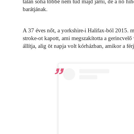
talán soha többé nem tud majd járni, de a nő hih
barátjának.
A 37 éves nőt, a yorkshire-i Halifax-ból 2015. m
stroke-ot kapott, ami megszakította a gerincvelő v
állítja, alig öt napja volt kórházban, amikor a f