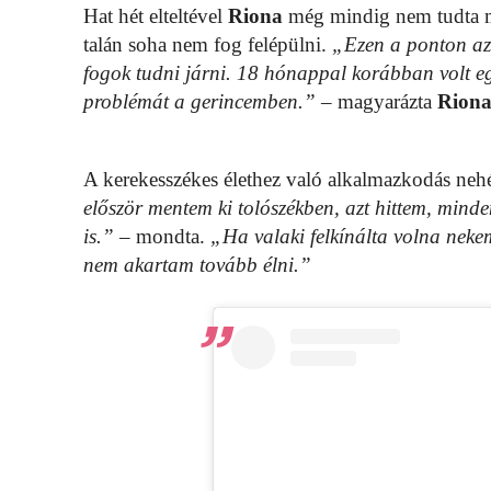
Hat hét elteltével
Riona
még mindig nem tudta mo
talán soha nem fog felépülni.
„Ezen a ponton az
fogok tudni járni. 18 hónappal korábban volt eg
problémát a gerincemben.”
– magyarázta
Rion
A kerekesszékes élethez való alkalmazkodás nehé
először mentem ki tolószékben, azt hittem, mind
is.”
– mondta.
„Ha valaki felkínálta volna nekem
nem akartam tovább élni.”