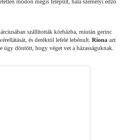
etetlen módon mégis felépült, hála személyi edző
árciusában szállították kórházba, miután gerinc
érellátását, és deréktól lefelé lebénult.
Riona
azt
érje úgy döntött, hogy véget vet a házasságuknak.