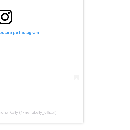
ostare pe Instagram
iona Kelly (@rionakelly_offical)