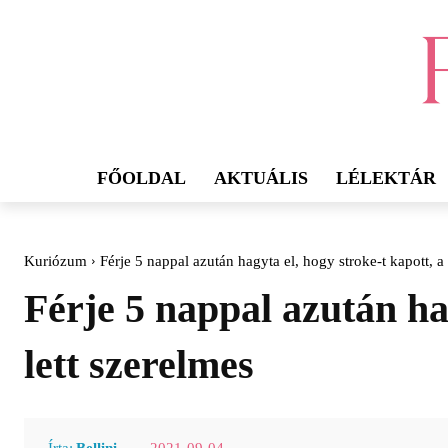
FŐOLDAL
AKTUÁLIS
LÉLEKTÁR
Kuriózum
Férje 5 nappal azután hagyta el, hogy stroke-t kapott, a
Férje 5 nappal azután hag
lett szerelmes
2021-09-04
Írta:
Bellini