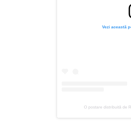
Vezi această p
O postare distribuită de R