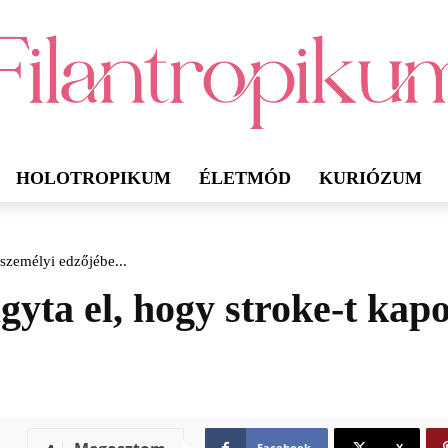
HOLOTROPIKUM
ÉLETMÓD
KURIÓZUM
 személyi edzőjébe...
yta el, hogy stroke-t kapo
Facebook
X