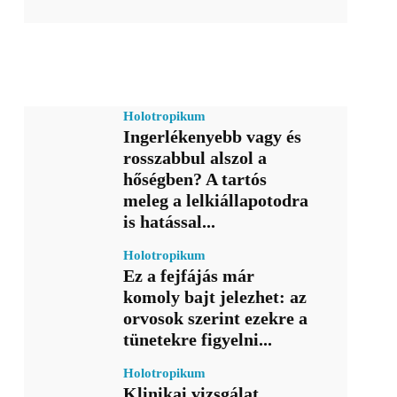
Holotropikum
Ingerlékenyebb vagy és
rosszabbul alszol a
hőségben? A tartós
meleg a lelkiállapotodra
is hatással...
Holotropikum
Ez a fejfájás már
komoly bajt jelezhet: az
orvosok szerint ezekre a
tünetekre figyelni...
Holotropikum
Klinikai vizsgálat