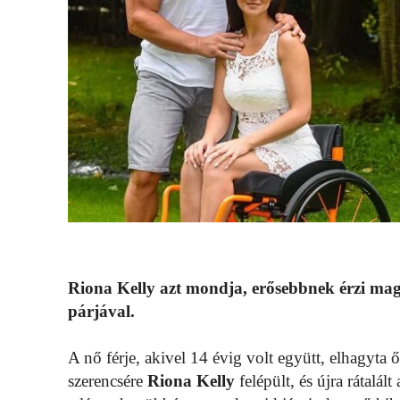
Riona Kelly azt mondja, erősebbnek érzi mag
párjával.
A nő férje, akivel 14 évig volt együtt, elhagyta 
szerencsére
Riona Kelly
felépült, és újra rátalál