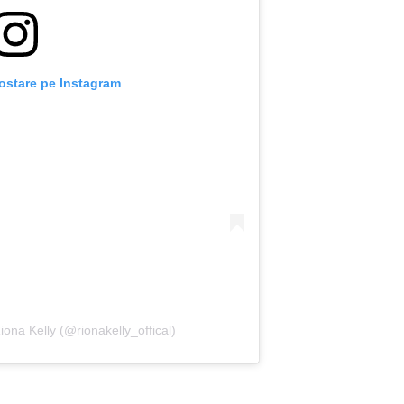
ostare pe Instagram
iona Kelly (@rionakelly_offical)