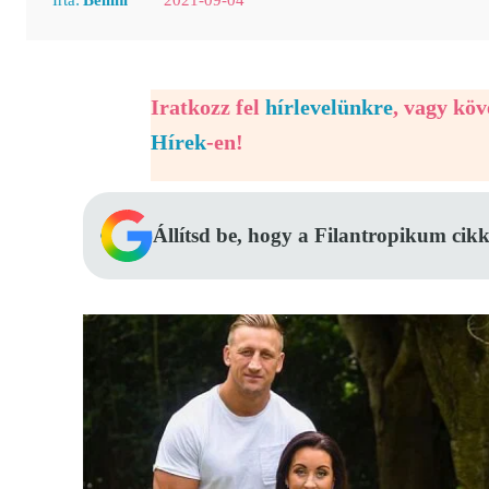
Iratkozz fel
hírlevelünkre
, vagy kö
Hírek
-en!
Állítsd be, hogy a Filantropikum cikk