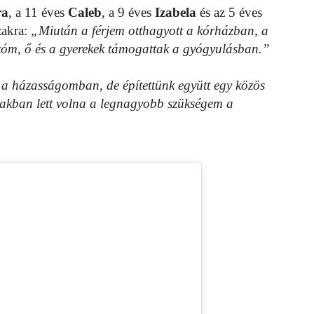
ra
, a 11 éves
Caleb
, a 9 éves
Izabela
és az 5 éves
zakra:
„Miután a férjem otthagyott a kórházban, a
ozóm, ő és a gyerekek támogattak a gyógyulásban.”
 a házasságomban, de építettünk együtt egy közös
őszakban lett volna a legnagyobb szükségem a