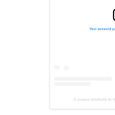
Vezi această p
O postare distribuită de R