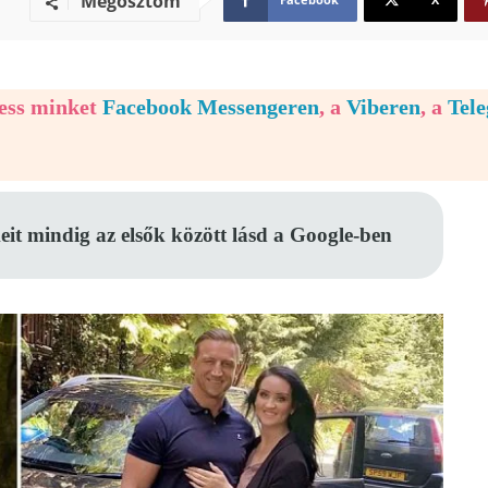
Megosztom
vess minket
Facebook Messengeren
, a
Viberen
, a
Tel
eit mindig az elsők között lásd a Google-ben