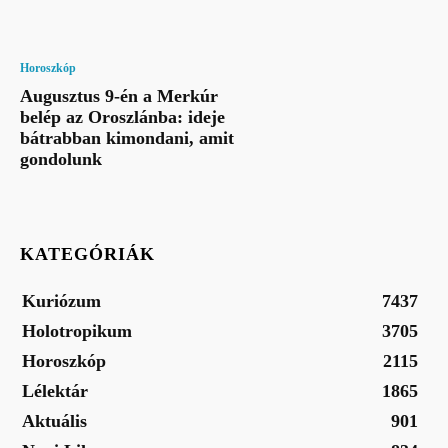
Horoszkóp
Augusztus 9-én a Merkúr
belép az Oroszlánba: ideje
bátrabban kimondani, amit
gondolunk
KATEGÓRIÁK
Kuriózum
7437
Holotropikum
3705
Horoszkóp
2115
Lélektár
1865
Aktuális
901