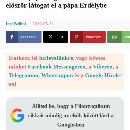
először látogat el a pápa Erdélybe
2019-05-31
Írta:
Bellini
Facebook
X
Pinterest
Wh
Iratkozz fel
hírlevelünkre
, vagy kövess
minket
Facebook Messengeren
, a
Viberen
, a
Telegramon
,
Whatsappon
és a
Google Hírek
-
en!
Állítsd be, hogy a Filantropikum
cikkeit mindig az elsők között lásd a
Google-ben