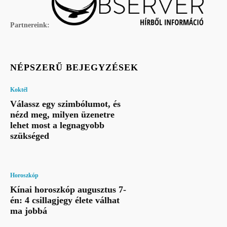
Partnereink:
NÉPSZERŰ BEJEGYZÉSEK
Koktél
Válassz egy szimbólumot, és
nézd meg, milyen üzenetre
lehet most a legnagyobb
szükséged
Horoszkóp
Kínai horoszkóp augusztus 7-
én: 4 csillagjegy élete válhat
ma jobbá