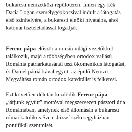
bukaresti nemzetközi repülőtéren. Innen egy kék
Dacia Logan személygépkocsival indult a látogatás
első színhelyére, a bukaresti elnöki hivatalba, ahol
katonai tiszteletadással fogadják.
Ferenc pápa
először a román világi vezetőkkel
találkozik, majd a többségében ortodox vallású
Románia patriarkátusánál tesz ökomenikus látogatást,
és Daniel pátriárkával együtt az épülő Nemzet
Megváltása román ortodox katedrálist is felkeresi.
Ezt követően délután kezdődik
Ferenc pápa
„járjunk együtt” mottóval megszervezett pásztori útja
Romániában, amelynek első állomásán a bukaresti
római katolikus Szent József székesegyházban
pontifikál szentmisét.