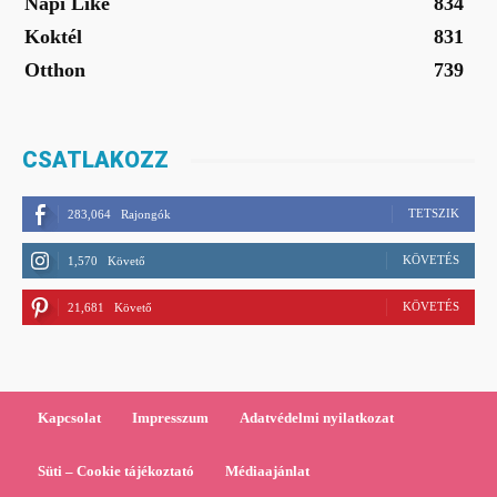
Napi Like
834
Koktél
831
Otthon
739
CSATLAKOZZ
TETSZIK
283,064
Rajongók
KÖVETÉS
1,570
Követő
KÖVETÉS
21,681
Követő
Kapcsolat
Impresszum
Adatvédelmi nyilatkozat
Süti – Cookie tájékoztató
Médiaajánlat