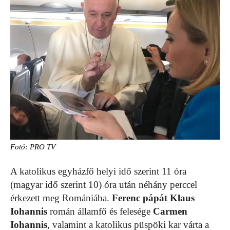
Fotó: PRO TV
A katolikus egyházfő helyi idő szerint 11 óra
(magyar idő szerint 10) óra után néhány perccel
érkezett meg Romániába.
Ferenc pápát Klaus
Iohannis
román államfő és felesége
Carmen
Iohannis
, valamint a katolikus püspöki kar várta a