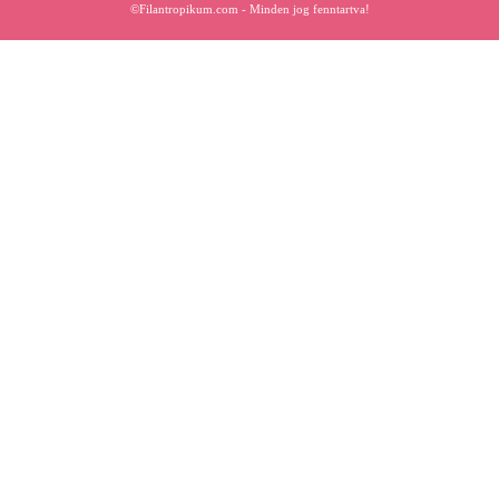
©Filantropikum.com - Minden jog fenntartva!