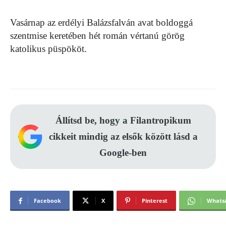
Vasárnap az erdélyi Balázsfalván avat boldoggá
szentmise keretében hét román vértanú görög
katolikus püspököt.
Állítsd be, hogy a Filantropikum
cikkeit mindig az elsők között lásd a
Google-ben
Facebook
X
Pinterest
Whats