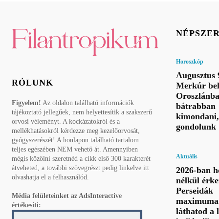
NÉPSZE
Horoszkóp
Augusztus 
RÓLUNK
Merkúr bel
Oroszlánba
Figyelem!
Az oldalon található információk
bátrabban
tájékoztató jellegűek, nem helyettesítik a szakszerű
kimondani,
orvosi véleményt. A kockázatokról és a
gondolunk
mellékhatásokról kérdezze meg kezelőorvosát,
gyógyszerészét! A honlapon található tartalom
teljes egészében NEM vehető át. Amennyiben
Aktuális
mégis közölni szeretnéd a cikk első 300 karakterét
átveheted, a további szövegrészt pedig linkelve itt
2026-ban h
olvashatja el a felhasználód.
nélkül érke
Perseidák
Média felületeinket az AdsInteractive
maximuma 
értékesíti:
láthatod a 