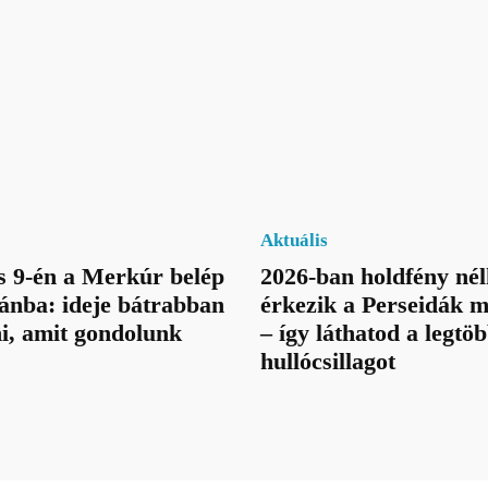
Aktuális
 9-én a Merkúr belép
2026-ban holdfény nél
ánba: ideje bátrabban
érkezik a Perseidák
i, amit gondolunk
– így láthatod a legtö
hullócsillagot