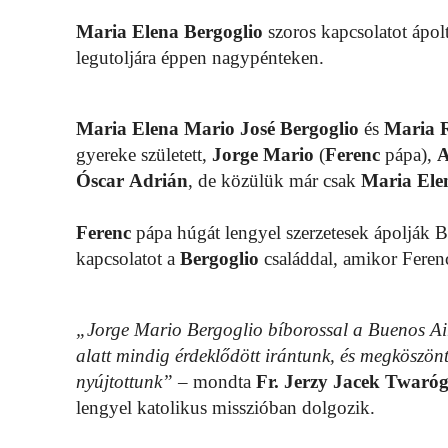
Maria Elena Bergoglio
szoros kapcsolatot ápolt
legutoljára éppen nagypénteken.
Maria
Elena
Mario
José
Bergoglio
és
Maria
gyereke született,
Jorge
Mario
(
Ferenc
pápa),
A
Óscar
Adrián
, de közülük már csak
Maria Ele
Ferenc
pápa húgát lengyel szerzetesek ápolják B
kapcsolatot a
Bergoglio
családdal, amikor Feren
„Jorge Mario Bergoglio bíborossal a Buenos Air
alatt mindig érdeklődött irántunk, és megköszön
nyújtottunk”
– mondta
Fr. Jerzy Jacek Twaró
lengyel katolikus misszióban dolgozik.