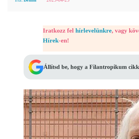
Iratkozz fel
hírlevelünkre
, vagy kö
Hírek
-en!
Állítsd be, hogy a Filantropikum cikk