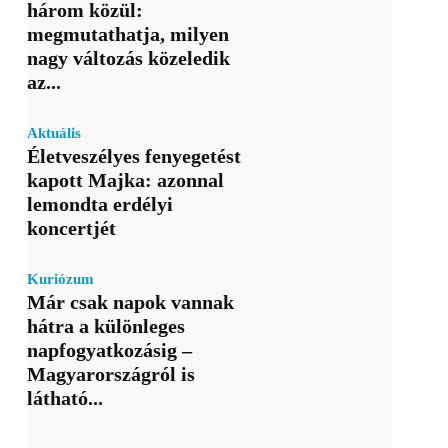
három közül:
megmutathatja, milyen
nagy változás közeledik
az...
Aktuális
Életveszélyes fenyegetést
kapott Majka: azonnal
lemondta erdélyi
koncertjét
Kuriózum
Már csak napok vannak
hátra a különleges
napfogyatkozásig –
Magyarországról is
látható...