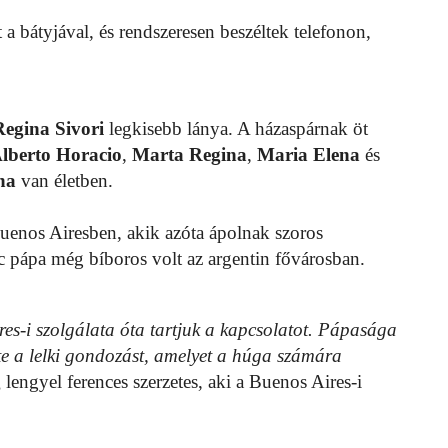
 a bátyjával, és rendszeresen beszéltek telefonon,
Regina
Sivori
legkisebb lánya. A házaspárnak öt
lberto
Horacio
,
Marta
Regina
,
Maria
Elena
és
na
van életben.
uenos Airesben, akik azóta ápolnak szoros
c pápa még bíboros volt az argentin fővárosban.
es-i szolgálata óta tartjuk a kapcsolatot. Pápasága
te a lelki gondozást, amelyet a húga számára
g
lengyel ferences szerzetes, aki a Buenos Aires-i