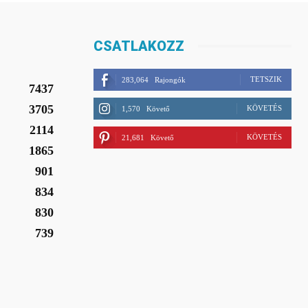
CSATLAKOZZ
TETSZIK
283,064
Rajongók
7437
3705
KÖVETÉS
1,570
Követő
2114
KÖVETÉS
21,681
Követő
1865
901
834
830
739