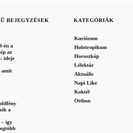
RŰ BEJEGYZÉSEK
KATEGÓRIÁK
Kuriózum
9-én a
Holotropikum
ép az
Horoszkóp
: ideje
Lélektár
 amit
Aktuális
Napi Like
Koktél
Otthon
oldfény
zik a
– így
legtöbb