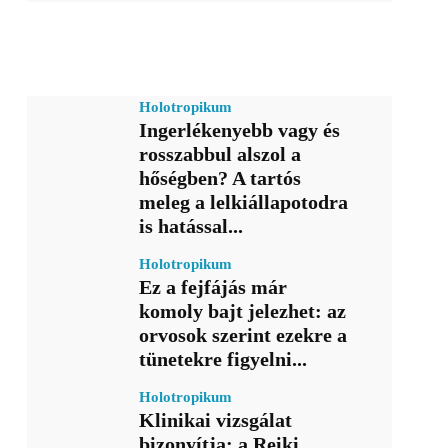
Holotropikum
Ingerlékenyebb vagy és
rosszabbul alszol a
hőségben? A tartós
meleg a lelkiállapotodra
is hatással...
Holotropikum
Ez a fejfájás már
komoly bajt jelezhet: az
orvosok szerint ezekre a
tünetekre figyelni...
Holotropikum
Klinikai vizsgálat
bizonyítja: a Reiki