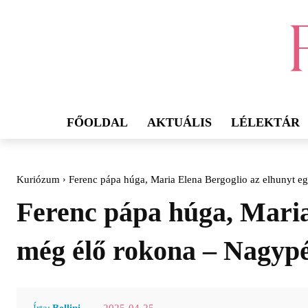
FŐOLDAL
AKTUÁLIS
LÉLEKTÁR
Kuriózum
Ferenc pápa húga, Maria Elena Bergoglio az elhunyt eg
Ferenc pápa húga, Maria
még élő rokona – Nagypé
2025-04-25
Írta:
Bellini