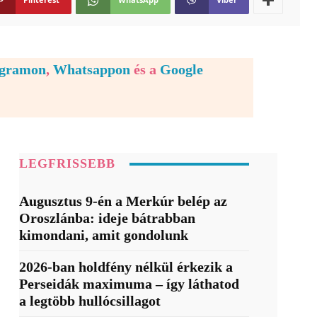
egramon
,
Whatsappon
és a
Google
LEGFRISSEBB
Augusztus 9-én a Merkúr belép az
Oroszlánba: ideje bátrabban
kimondani, amit gondolunk
2026-ban holdfény nélkül érkezik a
Perseidák maximuma – így láthatod
a legtöbb hullócsillagot