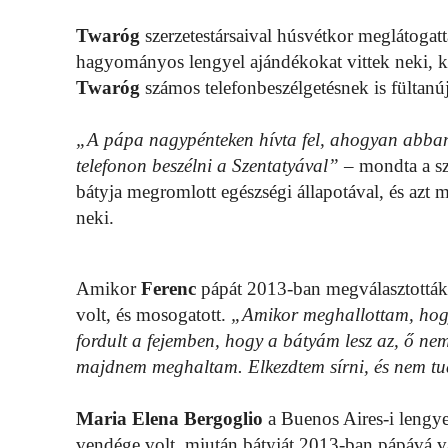
Twaróg
szerzetestársaival húsvétkor meglátogat
hagyományos lengyel ajándékokat vittek neki, kö
Twaróg
számos telefonbeszélgetésnek is fültanú
„A pápa nagypénteken hívta fel, ahogyan abba
telefonon beszélni a Szentatyával”
– mondta a sz
bátyja megromlott egészségi állapotával, és azt 
neki.
Amikor
Ferenc
pápát 2013-ban megválasztották 
volt, és mosogatott.
„Amikor meghallottam, hog
fordult a fejemben, hogy a bátyám lesz az, ő nem
majdnem meghaltam. Elkezdtem sírni, és nem tu
Maria
Elena
Bergoglio
a Buenos Aires-i lengyel
vendége volt, miután bátyját 2013-ban pápává vá