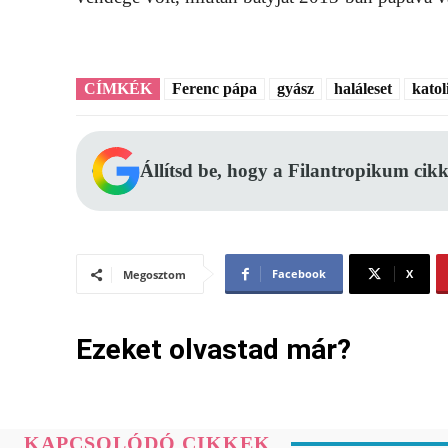
CÍMKÉK
Ferenc pápa
gyász
haláleset
katol
Állítsd be, hogy a Filantropikum cikk
Facebook
X
Megosztom
Ezeket olvastad már?
KAPCSOLÓDÓ CIKKEK