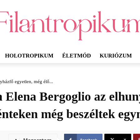
HOLOTROPIKUM
ÉLETMÓD
KURIÓZUM
yházfő egyetlen, még élő...
 Elena Bergoglio az elhuny
nteken még beszéltek egym
Facebook
X