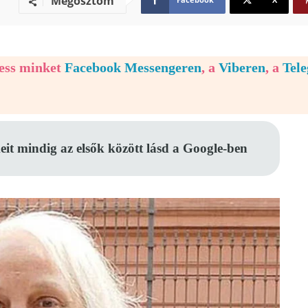
Megosztom
vess minket
Facebook Messengeren
, a
Viberen
, a
Tel
eit mindig az elsők között lásd a Google-ben