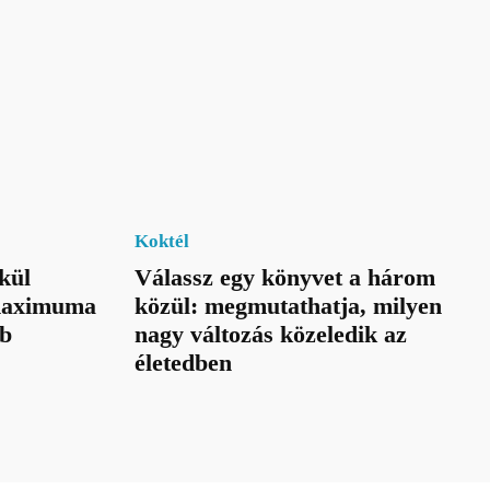
Koktél
kül
Válassz egy könyvet a három
 maximuma
közül: megmutathatja, milyen
bb
nagy változás közeledik az
életedben