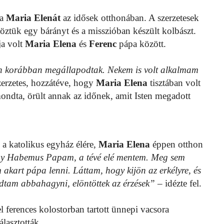
ta
Maria
Elenát
az idősek otthonában. A szerzetesek
ztük egy bárányt és a misszióban készült kolbászt.
ja volt
Maria
Elena
és
Ferenc
pápa között.
n korábban megállapodtak. Nekem is volt alkalmam
erzetes, hozzátéve, hogy
Maria Elena
tisztában volt
mondta, örült annak az időnek, amit Isten megadott
a katolikus egyház élére,
Maria Elena
éppen otthon
y Habemus Papam, a tévé elé mentem. Meg sem
 akart pápa lenni. Láttam, hogy kijön az erkélyre, és
dtam abbahagyni, elöntöttek az érzések”
– idézte fel.
 ferences kolostorban tartott ünnepi vacsora
lasztották.