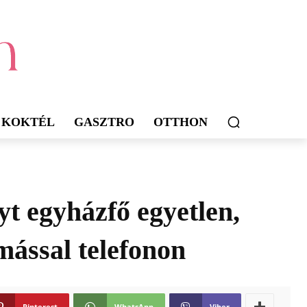
KOKTÉL
GASZTRO
OTTHON
t egyházfő egyetlen,
ással telefonon
Pinterest
WhatsApp
Viber