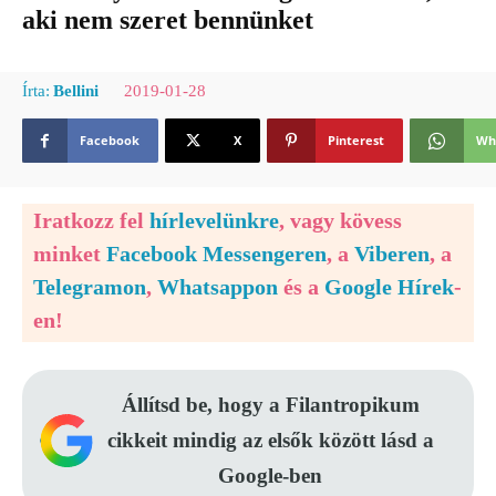
aki nem szeret bennünket
2019-01-28
Írta:
Bellini
Facebook
X
Pinterest
Wh
Iratkozz fel
hírlevelünkre
, vagy kövess
minket
Facebook Messengeren
, a
Viberen
, a
Telegramon
,
Whatsappon
és a
Google Hírek
-
en!
Állítsd be, hogy a Filantropikum
cikkeit mindig az elsők között lásd a
Google-ben