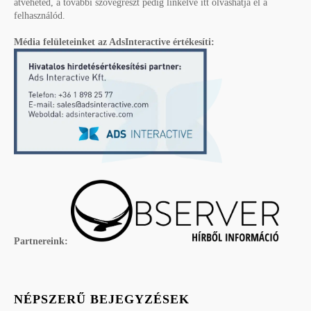
átveheted, a további szövegrészt pedig linkelve itt olvashatja el a
felhasználód.
Média felületeinket az AdsInteractive értékesíti:
Partnereink:
NÉPSZERŰ BEJEGYZÉSEK