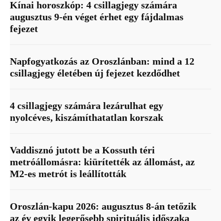
Kínai horoszkóp: 4 csillagjegy számára
augusztus 9-én véget érhet egy fájdalmas
fejezet
Napfogyatkozás az Oroszlánban: mind a 12
csillagjegy életében új fejezet kezdődhet
4 csillagjegy számára lezárulhat egy
nyolcéves, kiszámíthatatlan korszak
Vaddisznó jutott be a Kossuth téri
metróállomásra: kiürítették az állomást, az
M2-es metrót is leállították
Oroszlán-kapu 2026: augusztus 8-án tetőzik
az év egyik legerősebb spirituális időszaka