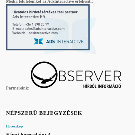
Média felületeinket az AdsInteractive értékesíti:
Partnereink:
NÉPSZERŰ BEJEGYZÉSEK
Horoszkóp
Kínai horoszkóp: 4