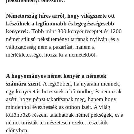
péksüteményt ehessünk.
Németország híres arról, hogy világszerte ott
készülnek a legfinomabb és legegészségesebb
kenyerek.
Több mint 300 kenyér receptet és 1200
német stílusú péksüteményt tartanak nyilván, és a
változatosság nem a pazarlást, hanem a
mértékletességet hozza ki a németekből.
A hagyományos német kenyér a németek
számára szent.
A legtöbben, ha nyaralni mennek,
egy kenyeret is betesznek a bőröndbe, és nem csak
azért, hogy pénzt takarítsanak meg, hanem hogy
mindenhol évezhessék az otthon ízeit. A világ
különböző részein találhatóak német pékségek, és a
német turisták természetesen ezeket részesítik
előnyben.