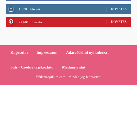
KÖVETÉS
1,570
Követő
KÖVETÉS
21,681
Követő
Kapcsolat
Impresszum
Adatvédelmi nyilatkozat
Süti – Cookie tájékoztató
Médiaajánlat
©Filantropikum.com - Minden jog fenntartva!