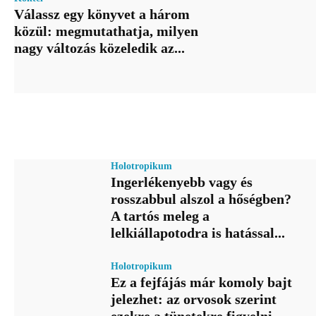
Válassz egy könyvet a három
közül: megmutathatja, milyen
nagy változás közeledik az...
Holotropikum
Ingerlékenyebb vagy és
rosszabbul alszol a hőségben?
A tartós meleg a
lelkiállapotodra is hatással...
Holotropikum
Ez a fejfájás már komoly bajt
jelezhet: az orvosok szerint
ezekre a tünetekre figyelni...