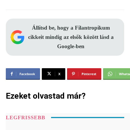
Állítsd be, hogy a Filantropikum
cikkeit mindig az elsők között lásd a
Google-ben
Facebook
X
Pinterest
Whats
Ezeket olvastad már?
LEGFRISSEBB