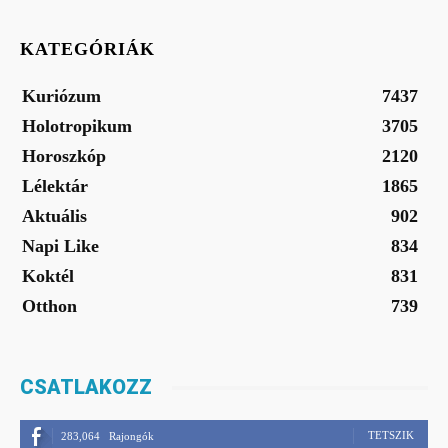
KATEGÓRIÁK
Kuriózum
7437
Holotropikum
3705
Horoszkóp
2120
Lélektár
1865
Aktuális
902
Napi Like
834
Koktél
831
Otthon
739
CSATLAKOZZ
TETSZIK
283,064
Rajongók