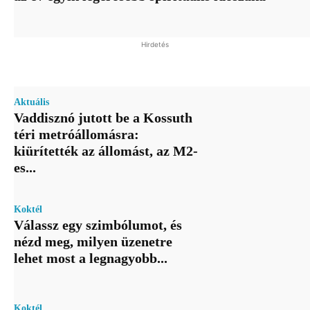
Hirdetés
Aktuális
Vaddisznó jutott be a Kossuth
téri metróállomásra:
kiürítették az állomást, az M2-
es...
Koktél
Válassz egy szimbólumot, és
nézd meg, milyen üzenetre
lehet most a legnagyobb...
Koktél