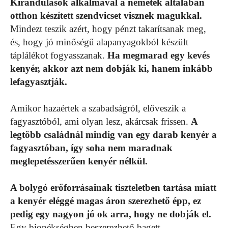
Kirándulások alkalmával a németek általában
otthon készített szendvicset visznek magukkal.
Mindezt teszik azért, hogy pénzt takarítsanak meg,
és, hogy jó minőségű alapanyagokból készült
táplálékot fogyasszanak.
Ha megmarad egy kevés
kenyér, akkor azt nem dobják ki, hanem inkább
lefagyasztják.
Amikor hazaértek a szabadságról, előveszik a
fagyasztóból, ami olyan lesz, akárcsak frissen.
A
legtöbb családnál mindig van egy darab kenyér a
fagyasztóban, így soha nem maradnak
meglepetésszerűen kenyér nélkül.
A bolygó erőforrásainak tiszteletben tartása miatt
a kenyér eléggé magas áron szerezhető épp, ez
pedig egy nagyon jó ok arra, hogy ne dobják el.
Egy biopékségben beszerezhető bagett