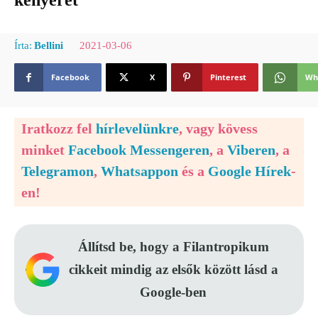
kenyeret
2021-03-06
Írta:
Bellini
Facebook
X
Pinterest
Wh
Iratkozz fel
hírlevelünkre
, vagy kövess
minket
Facebook Messengeren
, a
Viberen
, a
Telegramon
,
Whatsappon
és a
Google Hírek
-
en!
Állítsd be, hogy a Filantropikum
cikkeit mindig az elsők között lásd a
Google-ben