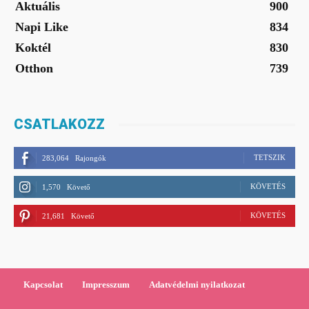
Aktuális
900
Napi Like
834
Koktél
830
Otthon
739
CSATLAKOZZ
TETSZIK
283,064
Rajongók
KÖVETÉS
1,570
Követő
KÖVETÉS
21,681
Követő
Kapcsolat
Impresszum
Adatvédelmi nyilatkozat