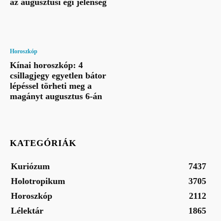
az augusztusi égi jelenség
Horoszkóp
Kínai horoszkóp: 4
csillagjegy egyetlen bátor
lépéssel törheti meg a
magányt augusztus 6-án
KATEGÓRIÁK
Kuriózum
7437
Holotropikum
3705
Horoszkóp
2112
Lélektár
1865