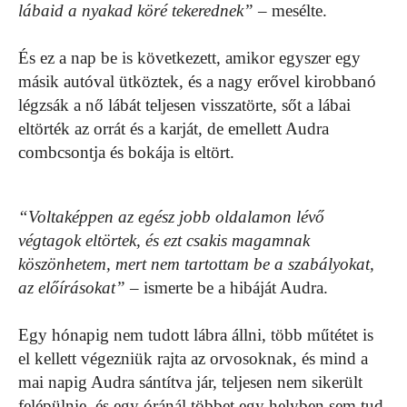
lábaid a nyakad köré tekerednek”
– mesélte.
És ez a nap be is következett, amikor egyszer egy
másik autóval ütköztek, és a nagy erővel kirobbanó
légzsák a nő lábát teljesen visszatörte, sőt a lábai
eltörték az orrát és a karját, de emellett Audra
combcsontja és bokája is eltört.
“Voltaképpen az egész jobb oldalamon lévő
végtagok eltörtek, és ezt csakis magamnak
köszönhetem, mert nem tartottam be a szabályokat,
az előírásokat”
– ismerte be a hibáját Audra.
Egy hónapig nem tudott lábra állni, több műtétet is
el kellett végezniük rajta az orvosoknak, és mind a
mai napig Audra sántítva jár, teljesen nem sikerült
felépülnie, és egy óránál többet egy helyben sem tud