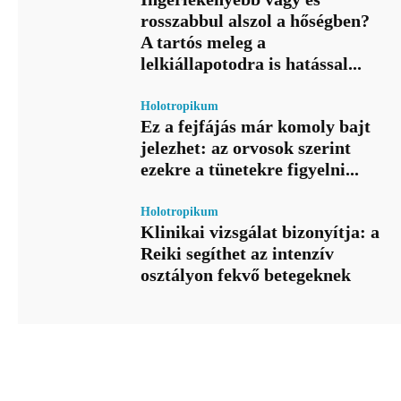
rosszabbul alszol a hőségben?
A tartós meleg a
lelkiállapotodra is hatással...
Holotropikum
Ez a fejfájás már komoly bajt
jelezhet: az orvosok szerint
ezekre a tünetekre figyelni...
Holotropikum
Klinikai vizsgálat bizonyítja: a
Reiki segíthet az intenzív
osztályon fekvő betegeknek