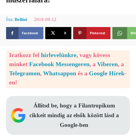
műszerfalára!
2018-09-12
Írta:
Bellini
Facebook
X
Pinterest
Wh
Iratkozz fel
hírlevelünkre
, vagy kövess
minket
Facebook Messengeren
, a
Viberen
, a
Telegramon
,
Whatsappon
és a
Google Hírek
-
en!
Állítsd be, hogy a Filantropikum
cikkeit mindig az elsők között lásd a
Google-ben