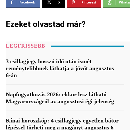
Facebook
X
Pinterest
Whats
Ezeket olvastad már?
LEGFRISSEBB
3 csillagjegy hosszú idő után ismét
reménytelibbnek láthatja a jövőt augusztus
6-án
Napfogyatkozás 2026: ekkor lesz látható
Magyarországról az augusztusi égi jelenség
Kínai horoszkóp: 4 csillagjegy egyetlen bátor
lépéssel törheti meg a magányt augusztus 6-