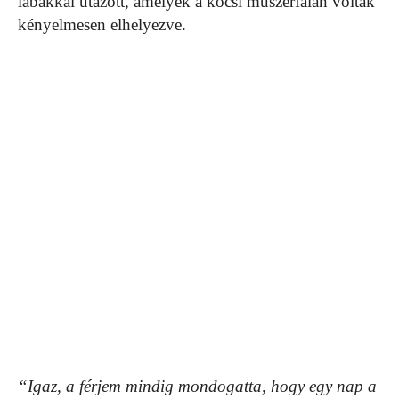
lábakkal utazott, amelyek a kocsi műszerfalán voltak
kényelmesen elhelyezve.
“Igaz, a férjem mindig mondogatta, hogy egy nap a