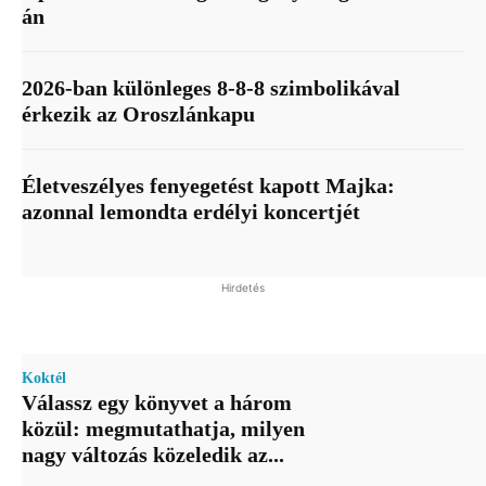
án
2026-ban különleges 8-8-8 szimbolikával
érkezik az Oroszlánkapu
Életveszélyes fenyegetést kapott Majka:
azonnal lemondta erdélyi koncertjét
Hirdetés
Koktél
Válassz egy könyvet a három
közül: megmutathatja, milyen
nagy változás közeledik az...