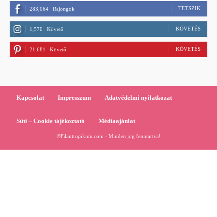
TETSZIK
283,064
Rajongók
KÖVETÉS
1,570
Követő
KÖVETÉS
21,681
Követő
Kapcsolat
Impresszum
Adatvédelmi nyilatkozat
Süti – Cookie tájékoztató
Médiaajánlat
©Filantropikum.com - Minden jog fenntartva!