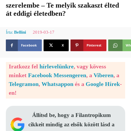
szerelembe – Te melyik szakaszt élted
át eddigi életedben?
2019-03-17
Írta:
Bellini
Facebook
X
Pinterest
Wh
Iratkozz fel
hírlevelünkre
, vagy kövess
minket
Facebook Messengeren
, a
Viberen
, a
Telegramon
,
Whatsappon
és a
Google Hírek
-
en!
Állítsd be, hogy a Filantropikum
cikkeit mindig az elsők között lásd a