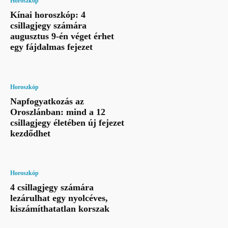
Horoszkóp
Kínai horoszkóp: 4
csillagjegy számára
augusztus 9-én véget érhet
egy fájdalmas fejezet
Horoszkóp
Napfogyatkozás az
Oroszlánban: mind a 12
csillagjegy életében új fejezet
kezdődhet
Horoszkóp
4 csillagjegy számára
lezárulhat egy nyolcéves,
kiszámíthatatlan korszak