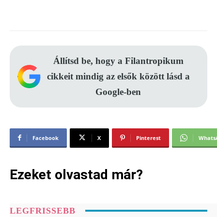
Állítsd be, hogy a Filantropikum
cikkeit mindig az elsők között lásd a
Google-ben
Facebook
X
Pinterest
Whats
Ezeket olvastad már?
LEGFRISSEBB