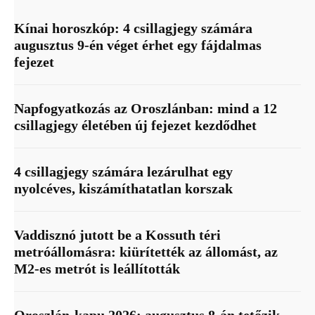
Kínai horoszkóp: 4 csillagjegy számára
augusztus 9-én véget érhet egy fájdalmas
fejezet
Napfogyatkozás az Oroszlánban: mind a 12
csillagjegy életében új fejezet kezdődhet
4 csillagjegy számára lezárulhat egy
nyolcéves, kiszámíthatatlan korszak
Vaddisznó jutott be a Kossuth téri
metróállomásra: kiürítették az állomást, az
M2-es metrót is leállították
Oroszlán-kapu 2026: augusztus 8-án tetőzik