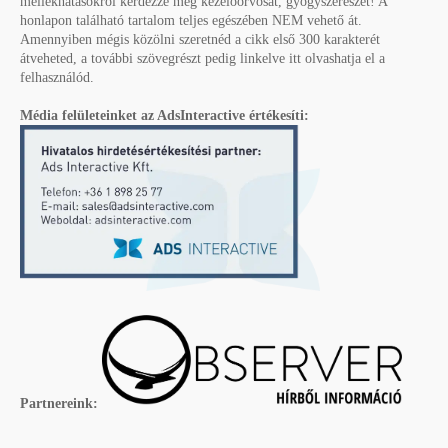
mellékhatásokról kérdezze meg kezelőorvosát, gyógyszerészét! A
honlapon található tartalom teljes egészében NEM vehető át.
Amennyiben mégis közölni szeretnéd a cikk első 300 karakterét
átveheted, a további szövegrészt pedig linkelve itt olvashatja el a
felhasználód.
Média felületeinket az AdsInteractive értékesíti:
Partnereink: