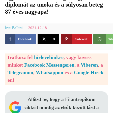
diplomát az unoka és a súlyosan beteg
87 éves nagyapa!
2021-12-18
Írta:
Bellini
Facebook
X
Pinterest
Wh
Iratkozz fel
hírlevelünkre
, vagy kövess
minket
Facebook Messengeren
, a
Viberen
, a
Telegramon
,
Whatsappon
és a
Google Hírek
-
en!
Állítsd be, hogy a Filantropikum
cikkeit mindig az elsők között lásd a