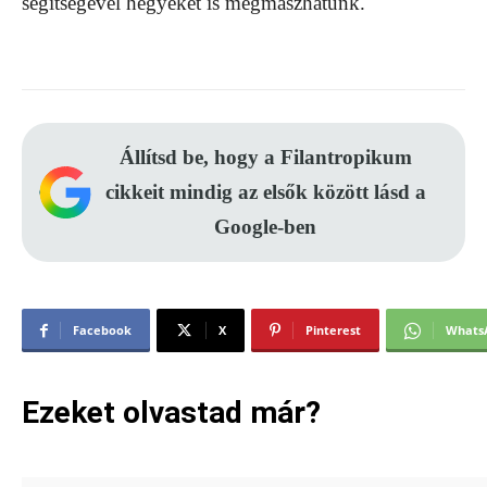
segítségével hegyeket is megmászhatunk.
Állítsd be, hogy a Filantropikum
cikkeit mindig az elsők között lásd a
Google-ben
Facebook
X
Pinterest
Whats
Ezeket olvastad már?