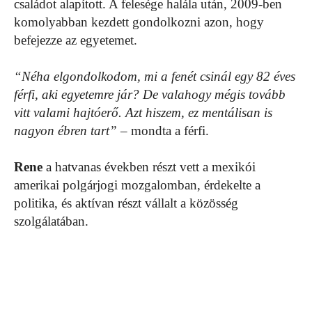
családot alapított. A felesége halála után, 2009-ben
komolyabban kezdett gondolkozni azon, hogy
befejezze az egyetemet.
“Néha elgondolkodom, mi a fenét csinál egy 82 éves
férfi, aki egyetemre jár? De valahogy mégis tovább
vitt valami hajtóerő. Azt hiszem, ez mentálisan is
nagyon ébren tart”
– mondta a férfi.
Rene
a hatvanas években részt vett a mexikói
amerikai polgárjogi mozgalomban, érdekelte a
politika, és aktívan részt vállalt a közösség
szolgálatában.