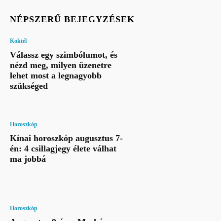
NÉPSZERŰ BEJEGYZÉSEK
Koktél
Válassz egy szimbólumot, és
nézd meg, milyen üzenetre
lehet most a legnagyobb
szükséged
Horoszkóp
Kínai horoszkóp augusztus 7-
én: 4 csillagjegy élete válhat
ma jobbá
Horoszkóp