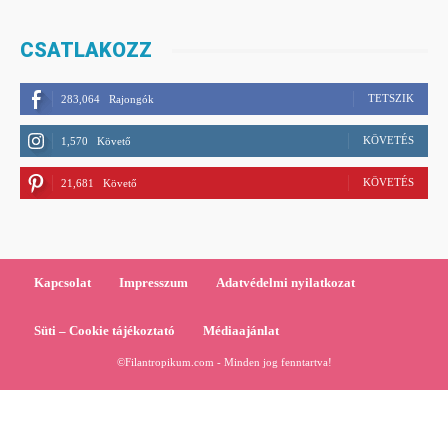
CSATLAKOZZ
TETSZIK
283,064
Rajongók
KÖVETÉS
1,570
Követő
KÖVETÉS
21,681
Követő
Kapcsolat
Impresszum
Adatvédelmi nyilatkozat
Süti – Cookie tájékoztató
Médiaajánlat
©Filantropikum.com - Minden jog fenntartva!