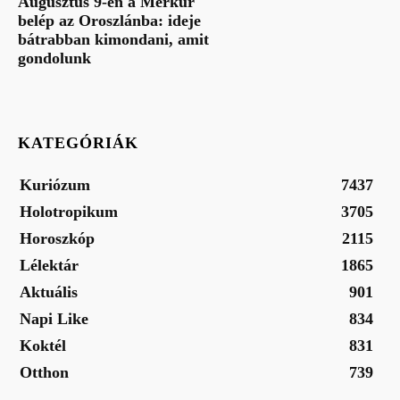
Augusztus 9-én a Merkúr
belép az Oroszlánba: ideje
bátrabban kimondani, amit
gondolunk
KATEGÓRIÁK
Kuriózum
7437
Holotropikum
3705
Horoszkóp
2115
Lélektár
1865
Aktuális
901
Napi Like
834
Koktél
831
Otthon
739