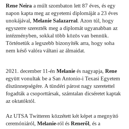
Rene Neira
a múlt szombaton lett 87 éves, és egy
napon kapta meg az egyetemi diplomáját a 23 éves
unokájával,
Melanie Salazarral
. Azon túl, hogy
egyszerre szerezték meg a diplomát ugyanabban az
intézményben, sokkal több közös van bennük.
Történetük a legszebb bizonyíték arra, hogy soha
nem késő valóra váltani az álmaidat.
2021. december 11-én
Melanie
és nagyapja,
Rene
együtt vonultak be a San Antonio-i Texasi Egyetem
díszünnepségére. A tündéri párost nagy szeretettel
fogadták a csoporttársak, számtalan dicséretet kaptak
az oktatóktól.
Az UTSA Twitteren közzétett két képet a megnyitó
ceremóniáról,
Melanie
-ról és
Reneről
, és a