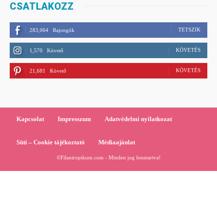
CSATLAKOZZ
TETSZIK
283,064
Rajongók
KÖVETÉS
1,570
Követő
KÖVETÉS
21,681
Követő
Kapcsolat
Impresszum
Adatvédelmi nyilatkozat
Süti – Cookie tájékoztató
Médiaajánlat
©Filantropikum.com - Minden jog fenntartva!