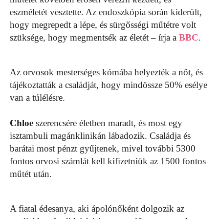
eszméletét vesztette. Az endoszkópia során kiderült,
hogy megrepedt a lépe, és sürgősségi műtétre volt
szüksége, hogy megmentsék az életét – írja a
BBC
.
Az orvosok mesterséges kómába helyezték a nőt, és
tájékoztatták a családját, hogy mindössze 50% esélye
van a túlélésre.
Chloe
szerencsére életben maradt, és most egy
isztambuli magánklinikán lábadozik. Családja és
barátai most pénzt gyűjtenek, mivel további 5300
fontos orvosi számlát kell kifizetniük az 1500 fontos
műtét után.
A fiatal édesanya, aki ápolónőként dolgozik az