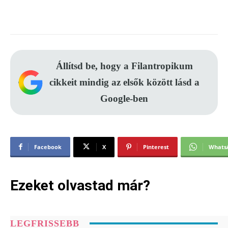
Állítsd be, hogy a Filantropikum
cikkeit mindig az elsők között lásd a
Google-ben
Facebook
X
Pinterest
Whats
Ezeket olvastad már?
LEGFRISSEBB