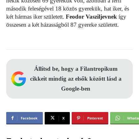
nekik közösen 69 gyerekük volt, azonban a férfi
második feleségével 18 közös gyerekük, hat iker, és
két hármas iker született.
Feodor Vasziljevnek
így
összesen a két házasságból 87 gyereke született.
Állítsd be, hogy a Filantropikum
cikkeit mindig az elsők között lásd a
Google-ben
Facebook
X
Pinterest
Whats