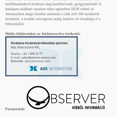
mellékhatásokról kérdezze meg kezelőorvosát, gyógyszerészét! A
honlapon található tartalom teljes egészében NEM vehető át.
Amennyiben mégis közölni szeretnéd a cikk első 300 karakterét
átveheted, a további szövegrészt pedig linkelve itt olvashatja el a
felhasználód.
Média felületeinket az AdsInteractive értékesíti:
Partnereink: