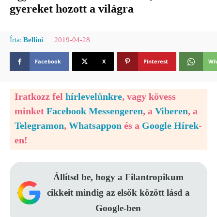
gyereket hozott a világra
2019-04-28
Írta:
Bellini
Facebook
X
Pinterest
Wh
Iratkozz fel
hírlevelünkre
, vagy kövess
minket
Facebook Messengeren
, a
Viberen
, a
Telegramon
,
Whatsappon
és a
Google Hírek
-
en!
Állítsd be, hogy a Filantropikum
cikkeit mindig az elsők között lásd a
Google-ben