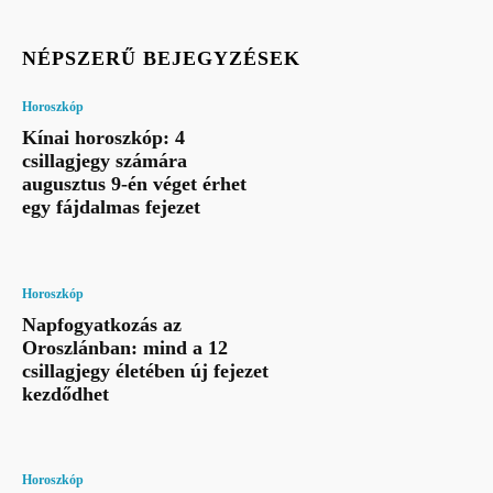
NÉPSZERŰ BEJEGYZÉSEK
Horoszkóp
Kínai horoszkóp: 4
csillagjegy számára
augusztus 9-én véget érhet
egy fájdalmas fejezet
Horoszkóp
Napfogyatkozás az
Oroszlánban: mind a 12
csillagjegy életében új fejezet
kezdődhet
Horoszkóp