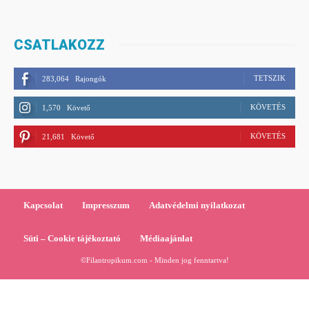
CSATLAKOZZ
TETSZIK
283,064
Rajongók
KÖVETÉS
1,570
Követő
KÖVETÉS
21,681
Követő
Kapcsolat
Impresszum
Adatvédelmi nyilatkozat
Süti – Cookie tájékoztató
Médiaajánlat
©Filantropikum.com - Minden jog fenntartva!