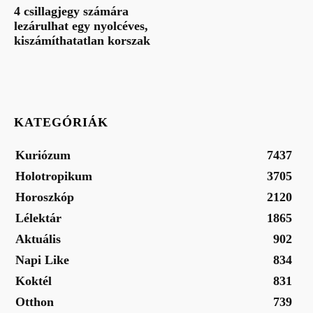
4 csillagjegy számára
lezárulhat egy nyolcéves,
kiszámíthatatlan korszak
KATEGÓRIÁK
Kuriózum
7437
Holotropikum
3705
Horoszkóp
2120
Lélektár
1865
Aktuális
902
Napi Like
834
Koktél
831
Otthon
739