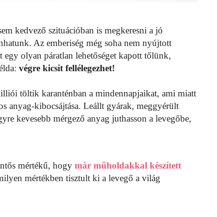
sem kedvező szituációban is megkeresni a jó
anhatunk. Az emberiség még soha nem nyújtott
 egy olyan páratlan lehetőséget kapott tőlünk,
élda:
végre kicsit fellélegezhet!
lliói töltik karanténban a mindennapjaikat, ami miatt
s anyag-kibocsájtása. Leállt gyárak, meggyérült
egyre kevesebb mérgező anyag juthasson a levegőbe,
lentős mértékű, hogy
már műholdakkal készített
milyen mértékben tisztult ki a levegő a világ