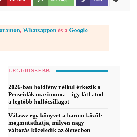
egramon
,
Whatsappon
és a
Google
LEGFRISSEBB
2026-ban holdfény nélkül érkezik a
Perseidák maximuma – így láthatod
a legtöbb hullócsillagot
Válassz egy könyvet a három közül:
megmutathatja, milyen nagy
változás közeledik az életedben