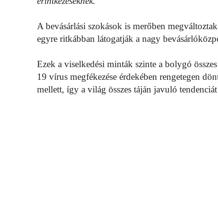
érintkezéseknek.”
A bevásárlási szokások is merőben megváltoztak
egyre ritkábban látogatják a nagy bevásárlóközp
Ezek a viselkedési minták szinte a bolygó összes
19 vírus megfékezése érdekében rengetegen dö
mellett, így a világ összes táján javuló tendenci