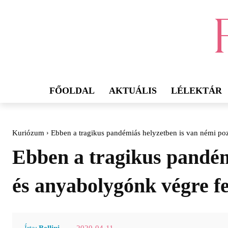
FŐOLDAL
AKTUÁLIS
LÉLEKTÁR
Kuriózum
Ebben a tragikus pandémiás helyzetben is van némi pozi
Ebben a tragikus pandém
és anyabolygónk végre fe
2020-04-11
Írta:
Bellini