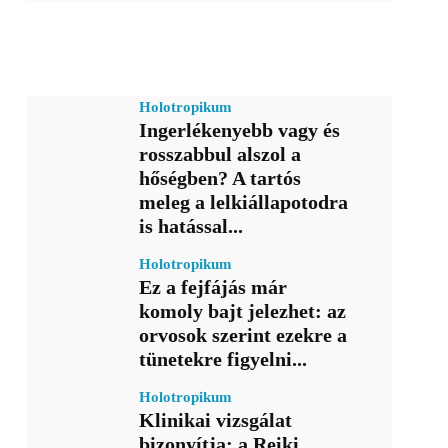
Holotropikum
Ingerlékenyebb vagy és
rosszabbul alszol a
hőségben? A tartós
meleg a lelkiállapotodra
is hatással...
Holotropikum
Ez a fejfájás már
komoly bajt jelezhet: az
orvosok szerint ezekre a
tünetekre figyelni...
Holotropikum
Klinikai vizsgálat
bizonyítja: a Reiki