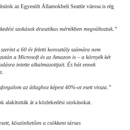
sünk az Egyesült Államokbeli Seattle városa is rég
ekedési szokások drasztikus mértékben megváltoztak.”
 szerint a 60 év feletti korosztály számára nem
ezután a Microsoft és az Amazon is – a környék két
ásra intette alkalmazottjait. És hát ennek
t.
sforgalom az átlaghoz képest 40%-ot esett vissza.”
 alakították át a közlekedési szokásokat.
sett, köszönhetően a csökkent társas