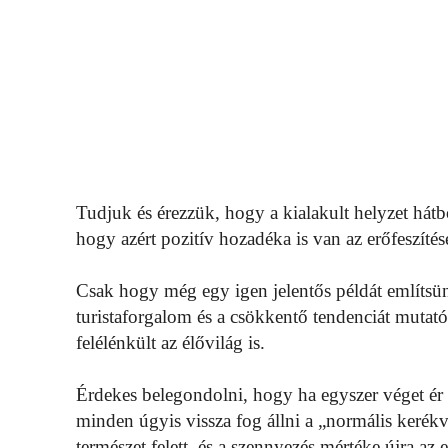
Tudjuk és érezzük, hogy a kialakult helyzet hát
hogy azért pozitív hozadéka is van az erőfeszíté
Csak hogy még egy igen jelentős példát említsünk
turistaforgalom és a csökkentő tendenciát mutató 
felélénkült az élővilág is.
Érdekes belegondolni, hogy ha egyszer véget ér 
minden úgyis vissza fog állni a „normális kerékv
természet felett, és a szennyezés mértéke újra az