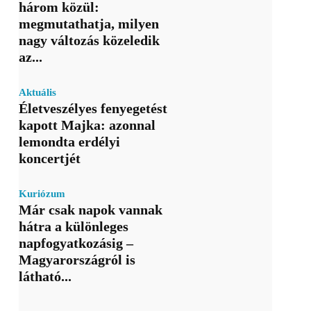
három közül:
megmutathatja, milyen
nagy változás közeledik
az...
Aktuális
Életveszélyes fenyegetést
kapott Majka: azonnal
lemondta erdélyi
koncertjét
Kuriózum
Már csak napok vannak
hátra a különleges
napfogyatkozásig –
Magyarországról is
látható...