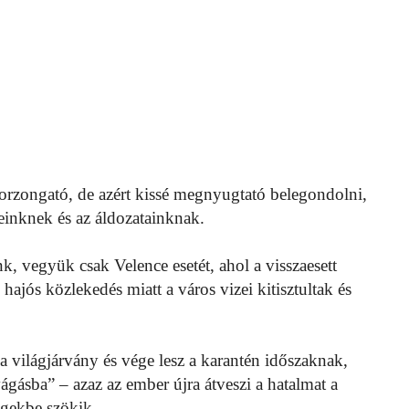
borzongató, de azért kissé megnyugtató belegondolni,
seinknek és az áldozatainknak.
, vegyük csak Velence esetét, ahol a visszaesett
hajós közlekedés miatt a város vizei kitisztultak és
a világjárvány és vége lesz a karantén időszaknak,
ágásba” – azaz az ember újra átveszi a hatalmat a
 egekbe szökik.