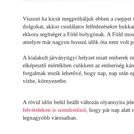
Viszont ha kicsit megpróbáljuk ebben a cseppet 
dolgokat, akkor csodálatos felfedezésekre bukk
ekkora segítséget a Föld bolygónak. A Föld most
amelyre már nagyon hosszú idők óta nem volt p
A kialakult járványügyi helyzet miatt emberek mi
elképesztő mértékben csökkent az emberiség káro
forgalmak teszik lehetővé, hogy nap, nap után 
vízbe, környezetbe.
A rövid időn belül beállt változás olyannyira je
felvételeken is szembetűnő
, hogy pár nap alatt 
legnagyobb városaiban.