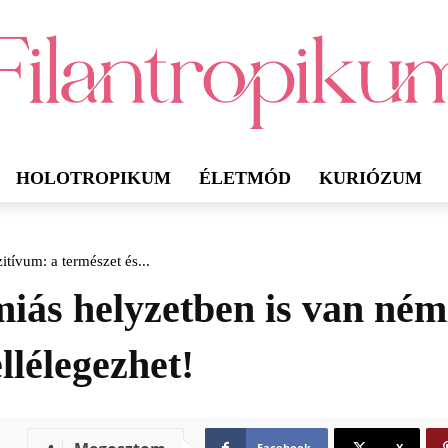
HOLOTROPIKUM
ÉLETMÓD
KURIÓZUM
tívum: a természet és...
iás helyzetben is van némi
llélegezhet!
Facebook
X