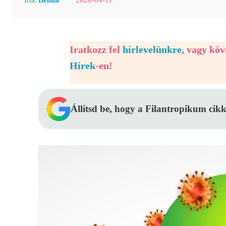
Iratkozz fel
hírlevelünkre
, vagy kö
Hírek
-en!
Állítsd be, hogy a Filantropikum cikk