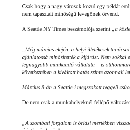
Csak hogy a nagy városok közül egy példát említ
nem tapasztalt minőségű levegőnek örvend.
A Seattle NY Times beszámolója szerint
„a közl
„Még március elején, a helyi illetékesek tanácsai
ajánlatossá minősítették a kijárást. Nem sokkal 
legnagyobb munkaadó vállalata – is otthonmarad
következtében a kiváltott hatás szinte azonnali let
Március 8-án a Seattle-i megszokott reggeli csúc
De nem csak a munkahelyeknél fellépő változások
„A szombati forgalom is óriási mértékben visszae