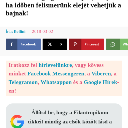
ha időben felismerünk elejét vehetjük a
bajnak!
2018-03-02
Írta:
Bellini
Facebook
X
Pinterest
Wh
Iratkozz fel
hírlevelünkre
, vagy kövess
minket
Facebook Messengeren
, a
Viberen
, a
Telegramon
,
Whatsappon
és a
Google Hírek
-
en!
Állítsd be, hogy a Filantropikum
cikkeit mindig az elsők között lásd a