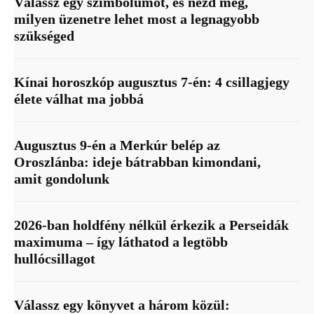
Válassz egy szimbólumot, és nézd meg,
milyen üzenetre lehet most a legnagyobb
szükséged
Kínai horoszkóp augusztus 7-én: 4 csillagjegy
élete válhat ma jobbá
Augusztus 9-én a Merkúr belép az
Oroszlánba: ideje bátrabban kimondani,
amit gondolunk
2026-ban holdfény nélkül érkezik a Perseidák
maximuma – így láthatod a legtöbb
hullócsillagot
Válassz egy könyvet a három közül: