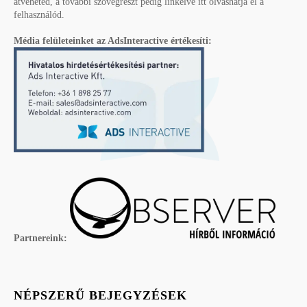
átveheted, a további szövegrészt pedig linkelve itt olvashatja el a
felhasználód.
Média felületeinket az AdsInteractive értékesíti:
Partnereink:
NÉPSZERŰ BEJEGYZÉSEK