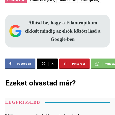
Állítsd be, hogy a Filantropikum
cikkeit mindig az elsők között lásd a
Google-ben
Facebook
X
Pinterest
Whats
Ezeket olvastad már?
LEGFRISSEBB