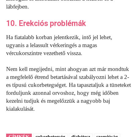
lábfejben.
10. Erekciós problémák
Ha fiatalabb korban jelentkezik, intő jel lehet,
ugyanis a lelassult vérkeringés a magas
vércukorszintre vezethető vissza.
Nem kell megijedni, mint ahogyan azt már mondtuk
a megfelelő étrend betartásával szabályozni lehet a 2-
es típusú cukorbetegséget. Ha tapasztaljuk a tüneteket
forduljunk azonnal orvoshoz, hogy még időben
kezelni tudjuk és megelőzzük a nagyobb baj
kialakulását.
CÍMKÉK
cukorbetegség
diabétesz
szomjúság