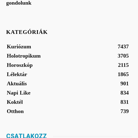
gondolunk
KATEGÓRIÁK
Kuriózum
7437
Holotropikum
3705
Horoszkóp
2115
Lélektár
1865
Aktuális
901
Napi Like
834
Koktél
831
Otthon
739
CSATLAKOZZ