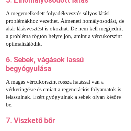
5. Elhomályosodott látás
A megemelkedett folyadékvesztés súlyos látási
problémákhoz vezethet. Átmeneti homályosodást, de
akár látásvesztést is okozhat. De nem kell megijedni,
a probléma rögtön helyre jön, amint a vércukorszint
optimalizálódik.
6. Sebek, vágások lassú
begyógyulása
A magas vércukorszint rossza hatással van a
vérkeringésre és emiatt a regenerációs folyamatok is
lelassulnak. Ezért gyógyulnak a sebek olyan későre
be.
7. Viszkető bőr