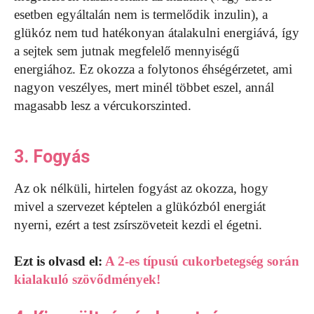
esetben egyáltalán nem is termelődik inzulin), a
glükóz nem tud hatékonyan átalakulni energiává, így
a sejtek sem jutnak megfelelő mennyiségű
energiához. Ez okozza a folytonos éhségérzetet, ami
nagyon veszélyes, mert minél többet eszel, annál
magasabb lesz a vércukorszinted.
3. Fogyás
Az ok nélküli, hirtelen fogyást az okozza, hogy
mivel a szervezet képtelen a glükózból energiát
nyerni, ezért a test zsírszöveteit kezdi el égetni.
Ezt is olvasd el:
A 2-es típusú cukorbetegség során
kialakuló szövődmények!