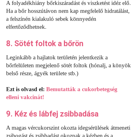
A folyadékhiány bőrkiszáradást és viszketést idéz elő.
Ha a bőr hosszútávon nem kap megfelelő hidratálást,
a felszínén kialakuló sebek könnyedén
elfertőződhetnek.
8. Sötét foltok a bőrön
Leginkább a hajlatok területén jelentkezik a
bőrfelületen megjelenő sötét foltok (hónalj, a könyök
belső része, ágyék területe stb.)
Ezt is olvasd el:
Bemutatták a cukorbetegség
elleni vakcinát!
9. Kéz és lábfej zsibbadása
A magas vércukorszint okozta idegsérülések átmeneti
zsibogást és zsibbadást okoznak a kézben és a