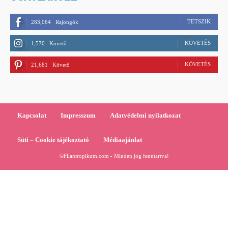
TETSZIK
283,064
Rajongók
KÖVETÉS
1,570
Követő
KÖVETÉS
21,681
Követő
Kapcsolat
Impresszum
Adatvédelmi nyilatkozat
Süti – Cookie tájékoztató
Médiaajánlat
©Filantropikum.com - Minden jog fenntartva!