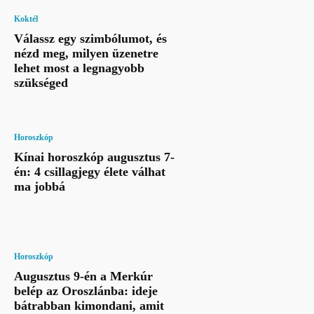
Koktél
Válassz egy szimbólumot, és
nézd meg, milyen üzenetre
lehet most a legnagyobb
szükséged
Horoszkóp
Kínai horoszkóp augusztus 7-
én: 4 csillagjegy élete válhat
ma jobbá
Horoszkóp
Augusztus 9-én a Merkúr
belép az Oroszlánba: ideje
bátrabban kimondani, amit