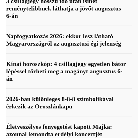
3 csillagjegy hosszú idő után ismét
reménytelibbnek láthatja a jövőt augusztus
6-án
Napfogyatkozás 2026: ekkor lesz látható
Magyarországról az augusztusi égi jelenség
Kínai horoszkóp: 4 csillagjegy egyetlen bátor
lépéssel törheti meg a magányt augusztus 6-
án
2026-ban különleges 8-8-8 szimbolikával
érkezik az Oroszlánkapu
Életveszélyes fenyegetést kapott Majka:
azonnal lemondta erdélyi koncertjét