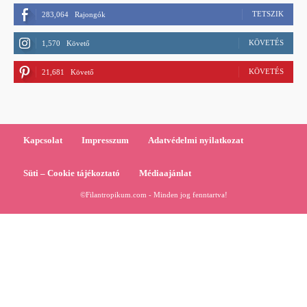
TETSZIK
283,064
Rajongók
KÖVETÉS
1,570
Követő
KÖVETÉS
21,681
Követő
Kapcsolat
Impresszum
Adatvédelmi nyilatkozat
Süti – Cookie tájékoztató
Médiaajánlat
©Filantropikum.com - Minden jog fenntartva!