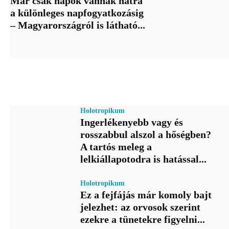
Már csak napok vannak hátra
a különleges napfogyatkozásig
– Magyarországról is látható...
Holotropikum
Ingerlékenyebb vagy és
rosszabbul alszol a hőségben?
A tartós meleg a
lelkiállapotodra is hatással...
Holotropikum
Ez a fejfájás már komoly bajt
jelezhet: az orvosok szerint
ezekre a tünetekre figyelni...