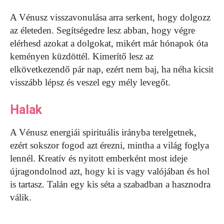
A Vénusz visszavonulása arra serkent, hogy dolgozz
az életeden. Segítségedre lesz abban, hogy végre
elérhesd azokat a dolgokat, mikért már hónapok óta
keményen küzdöttél. Kimerítő lesz az
elkövetkezendő pár nap, ezért nem baj, ha néha kicsit
visszább lépsz és veszel egy mély levegőt.
Halak
A Vénusz energiái spirituális irányba terelgetnek,
ezért sokszor fogod azt érezni, mintha a világ foglya
lennél. Kreatív és nyitott emberként most ideje
újragondolnod azt, hogy ki is vagy valójában és hol
is tartasz. Talán egy kis séta a szabadban a hasznodra
válik.