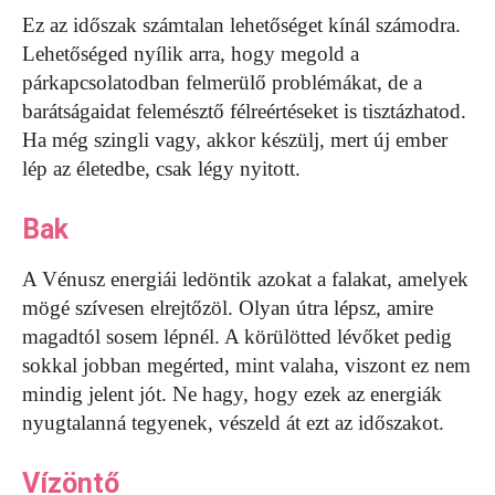
Ez az időszak számtalan lehetőséget kínál számodra.
Lehetőséged nyílik arra, hogy megold a
párkapcsolatodban felmerülő problémákat, de a
barátságaidat felemésztő félreértéseket is tisztázhatod.
Ha még szingli vagy, akkor készülj, mert új ember
lép az életedbe, csak légy nyitott.
Bak
A Vénusz energiái ledöntik azokat a falakat, amelyek
mögé szívesen elrejtőzöl. Olyan útra lépsz, amire
magadtól sosem lépnél. A körülötted lévőket pedig
sokkal jobban megérted, mint valaha, viszont ez nem
mindig jelent jót. Ne hagy, hogy ezek az energiák
nyugtalanná tegyenek, vészeld át ezt az időszakot.
Vízöntő