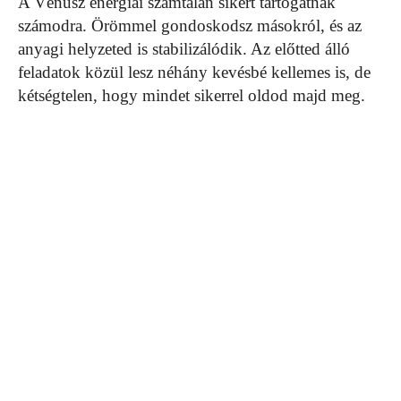
A Vénusz energiái számtalan sikert tartogatnak
számodra. Örömmel gondoskodsz másokról, és az
anyagi helyzeted is stabilizálódik. Az előtted álló
feladatok közül lesz néhány kevésbé kellemes is, de
kétségtelen, hogy mindet sikerrel oldod majd meg.