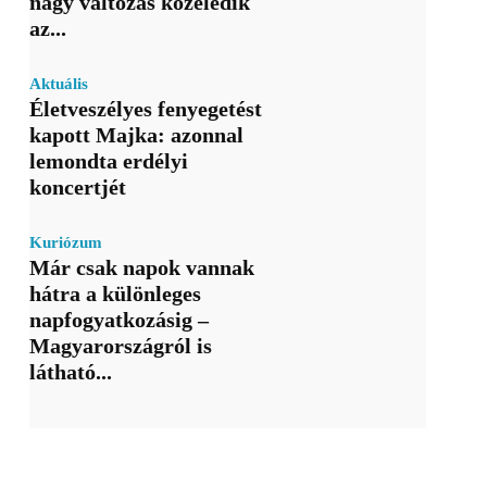
nagy változás közeledik
az...
Aktuális
Életveszélyes fenyegetést
kapott Majka: azonnal
lemondta erdélyi
koncertjét
Kuriózum
Már csak napok vannak
hátra a különleges
napfogyatkozásig –
Magyarországról is
látható...