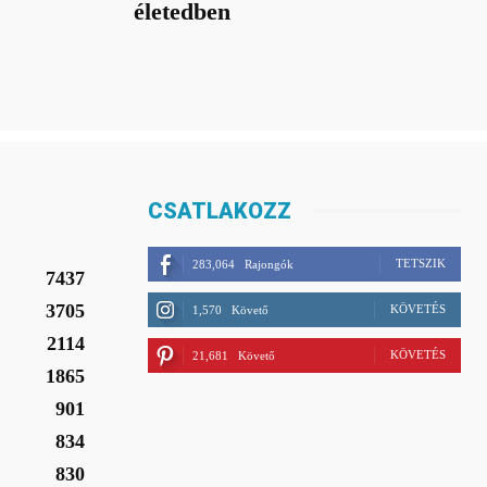
életedben
CSATLAKOZZ
TETSZIK
283,064
Rajongók
7437
3705
KÖVETÉS
1,570
Követő
2114
KÖVETÉS
21,681
Követő
1865
901
834
830