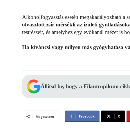
Alkoholfogyasztás esetén megakadályozható a sze
olvasztott zsír mérsékli az ízületi gyulladások
testrészeit, és amelyhez egy evőkanál mézet is h
Ha kíváncsi vagy milyen más gyógyhatása v
Állítsd be, hogy a Filantropikum cikk
Facebook
X
Megosztom