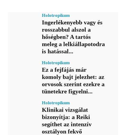
Holotropikum
Ingerlékenyebb vagy és
rosszabbul alszol a
hőségben? A tartós
meleg a lelkiállapotodra
is hatással...
Holotropikum
Ez a fejfájás már
komoly bajt jelezhet: az
orvosok szerint ezekre a
tünetekre figyelni...
Holotropikum
Klinikai vizsgálat
bizonyítja: a Reiki
segíthet az intenzív
osztályon fekvő