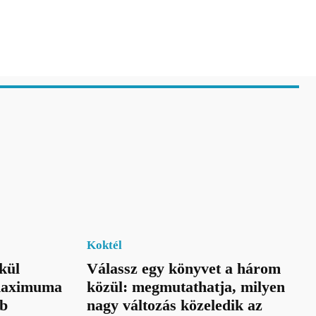
Koktél
kül
Válassz egy könyvet a három
 maximuma
közül: megmutathatja, milyen
bb
nagy változás közeledik az