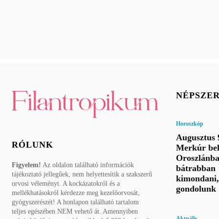
NÉPSZE
Horoszkóp
Augusztus 
RÓLUNK
Merkúr bel
Oroszlánba
Figyelem!
Az oldalon található információk
bátrabban
tájékoztató jellegűek, nem helyettesítik a szakszerű
kimondani,
orvosi véleményt. A kockázatokról és a
gondolunk
mellékhatásokról kérdezze meg kezelőorvosát,
gyógyszerészét! A honlapon található tartalom
teljes egészében NEM vehető át. Amennyiben
Aktuális