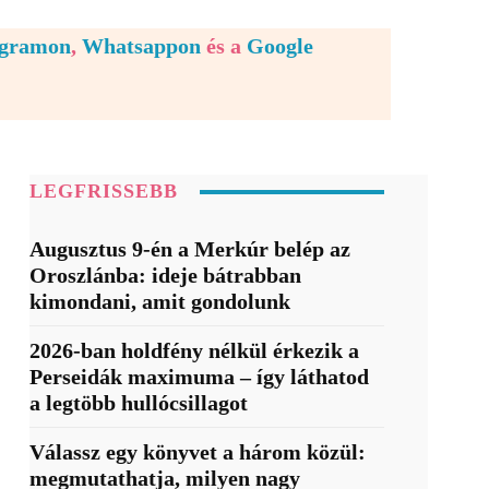
egramon
,
Whatsappon
és a
Google
LEGFRISSEBB
Augusztus 9-én a Merkúr belép az
Oroszlánba: ideje bátrabban
kimondani, amit gondolunk
2026-ban holdfény nélkül érkezik a
Perseidák maximuma – így láthatod
a legtöbb hullócsillagot
Válassz egy könyvet a három közül:
megmutathatja, milyen nagy