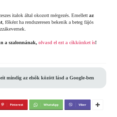
szes italok által okozott mérgezés. Emellett
az
at
, főként ha rendszeresen bekenik a beteg fájós
ozzákevernek.
an a szalonnának,
olvasd el ezt a cikkünket is
!
eit mindig az elsők között lásd a Google-ben
Pinterest
WhatsApp
Viber