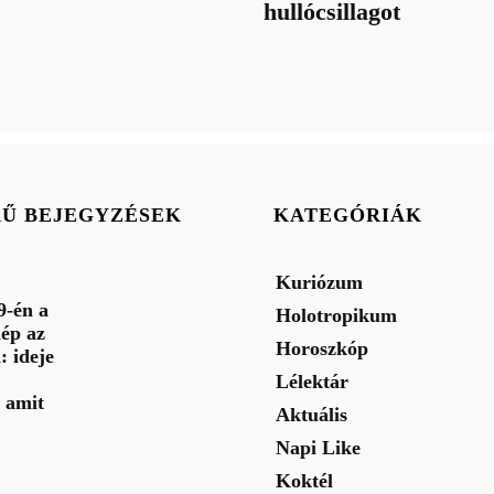
hullócsillagot
RŰ BEJEGYZÉSEK
KATEGÓRIÁK
Kuriózum
9-én a
Holotropikum
ép az
Horoszkóp
: ideje
Lélektár
 amit
Aktuális
Napi Like
Koktél