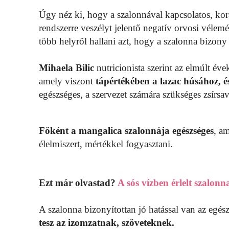
Úgy néz ki, hogy a szalonnával kapcsolatos, korá
rendszerre veszélyt jelentő negatív orvosi véle
több helyről hallani azt, hogy a szalonna bizony
Mihaela Bilic
nutricionista szerint az elmúlt éve
amely viszont
tápértékében a lazac húsához, és
egészséges, a szervezet számára szükséges zsírsa
Főként a mangalica szalonnája egészséges
, a
élelmiszert, mértékkel fogyasztani.
Ezt már olvastad?
A sós vízben érlelt szalonna
A szalonna bizonyítottan jó hatással van az egés
tesz az izomzatnak, szöveteknek.