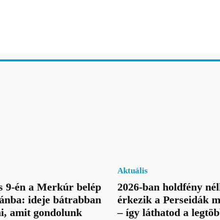
Aktuális
 9-én a Merkúr belép
2026-ban holdfény nél
ánba: ideje bátrabban
érkezik a Perseidák
i, amit gondolunk
– így láthatod a legtö