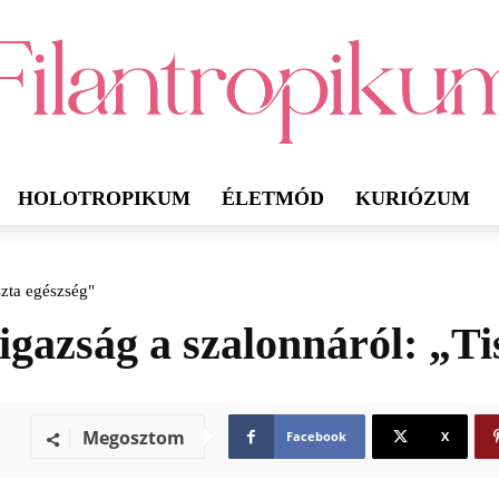
HOLOTROPIKUM
ÉLETMÓD
KURIÓZUM
szta egészség"
 igazság a szalonnáról: „Ti
Megosztom
Facebook
X