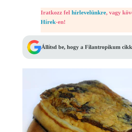
Iratkozz fel
hírlevelünkre
, vagy kö
Hírek
-en!
Állítsd be, hogy a Filantropikum cikk