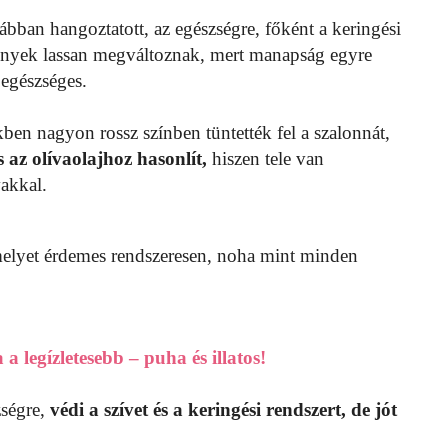
bban hangoztatott, az egészségre, főként a keringési
mények lassan megváltoznak, mert manapság egyre
 egészséges.
kben nagyon rossz színben tüntették fel a szalonnát,
 az olívaolajhoz hasonlít,
hiszen tele van
vakkal.
melyet érdemes rendszeresen, noha mint minden
 a legízletesebb – puha és illatos!
zségre,
védi a szívet és a keringési rendszert, de jót