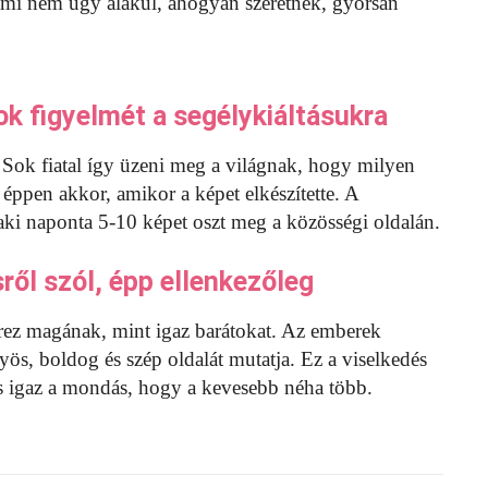
lami nem úgy alakul, ahogyan szeretnék, gyorsan
ok figyelmét a segélykiáltásukra
 Sok fiatal így üzeni meg a világnak, hogy milyen
 éppen akkor, amikor a képet elkészítette. A
laki naponta 5-10 képet oszt meg a közösségi oldalán.
ről szól, épp ellenkezőleg
zerez magának, mint igaz barátokat. Az emberek
yös, boldog és szép oldalát mutatja. Ez a viselkedés
 is igaz a mondás, hogy a kevesebb néha több.