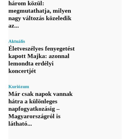
három közül:
megmutathatja, milyen
nagy változás közeledik
az...
Aktuális
Életveszélyes fenyegetést
kapott Majka: azonnal
lemondta erdélyi
koncertjét
Kuriózum
Már csak napok vannak
hátra a különleges
napfogyatkozásig –
Magyarországról is
látható...