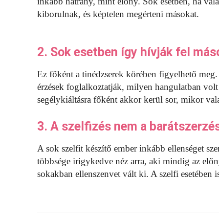
inkább hátrány, mint előny. Sok esetben, ha va
kiborulnak, és képtelen megérteni másokat.
2. Sok esetben így hívják fel más
Ez főként a tinédzserek körében figyelhető meg.
érzések foglalkoztatják, milyen hangulatban volt
segélykiáltásra főként akkor kerül sor, mikor va
3. A szelfizés nem a barátszerzés
A sok szelfit készítő ember inkább ellenséget s
többsége irigykedve néz arra, aki mindig az előn
sokakban ellenszenvet vált ki. A szelfi esetében