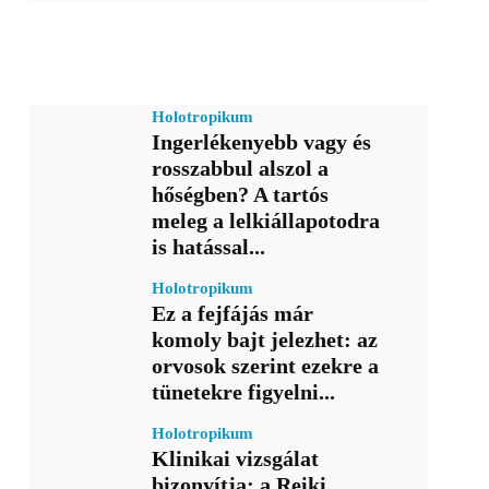
Holotropikum
Ingerlékenyebb vagy és
rosszabbul alszol a
hőségben? A tartós
meleg a lelkiállapotodra
is hatással...
Holotropikum
Ez a fejfájás már
komoly bajt jelezhet: az
orvosok szerint ezekre a
tünetekre figyelni...
Holotropikum
Klinikai vizsgálat
bizonyítja: a Reiki