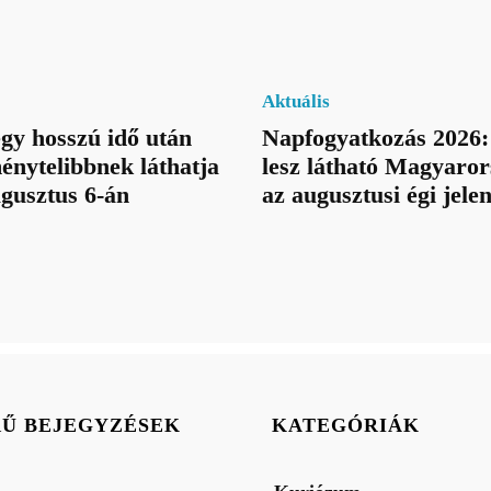
Aktuális
egy hosszú idő után
Napfogyatkozás 2026:
énytelibbnek láthatja
lesz látható Magyaror
ugusztus 6-án
az augusztusi égi jele
RŰ BEJEGYZÉSEK
KATEGÓRIÁK