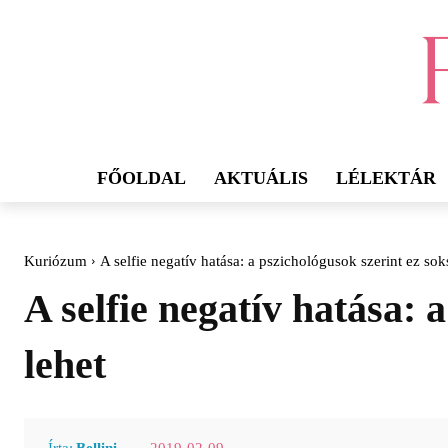
FŐOLDAL
AKTUÁLIS
LÉLEKTÁR
Kuriózum
A selfie negatív hatása: a pszichológusok szerint ez sok
A selfie negatív hatása: 
lehet
2019-02-09
Írta:
Bellini