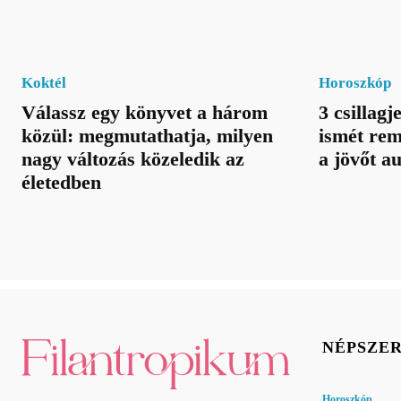
Koktél
Horoszkóp
Válassz egy könyvet a három
3 csillagj
közül: megmutathatja, milyen
ismét rem
nagy változás közeledik az
a jövőt a
életedben
NÉPSZE
Horoszkóp