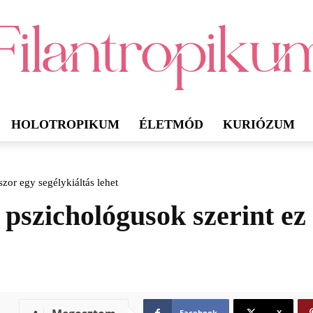
HOLOTROPIKUM
ÉLETMÓD
KURIÓZUM
szor egy segélykiáltás lehet
a pszichológusok szerint ez
Facebook
X