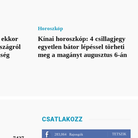
Horoszkóp
 ekkor
Kínai horoszkóp: 4 csillagjegy
szágról
egyetlen bátor lépéssel törheti
nség
meg a magányt augusztus 6-án
CSATLAKOZZ
TETSZIK
283,064
Rajongók