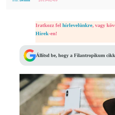
Iratkozz fel
hírlevelünkre
, vagy kö
Hírek
-en!
Állítsd be, hogy a Filantropikum cikk