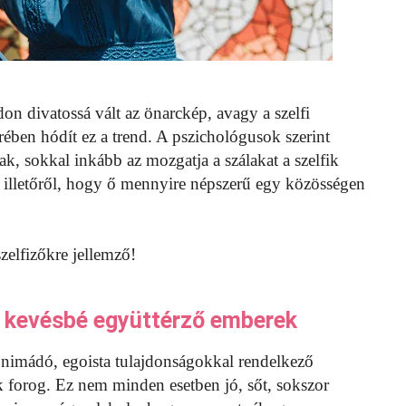
on divatossá vált az önarckép, avagy a szelfi
ében hódít ez a trend. A pszichológusok szerint
ak, sokkal inkább az mozgatja a szálakat a szelfik
illetőről, hogy ő mennyire népszerű egy közösségen
zelfizőkre jellemző!
s, kevésbé együttérző emberek
önimádó, egoista tulajdonságokkal rendelkező
k forog. Ez nem minden esetben jó, sőt, sokszor