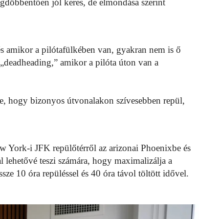
egdöbbentően jól keres, de elmondása szerint
 és amikor a pilótafülkében van, gyakran nem is ő
 „deadheading,” amikor a pilóta úton van a
ette, hogy bizonyos útvonalakon szívesebben repül,
w York-i JFK repülőtérről az arizonai Phoenixbe és
l lehetővé teszi számára, hogy maximalizálja a
ssze 10 óra repüléssel és 40 óra távol töltött idővel.