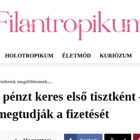
HOLOTROPIKUM
ÉLETMÓD
KURIÓZUM
az emberek megdöbbennek,...
 pénzt keres első tisztkén
gtudják a fizetését
Facebook
X