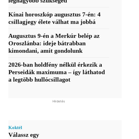
legnagyobb szükséged
Kínai horoszkóp augusztus 7-én: 4
csillagjegy élete válhat ma jobbá
Augusztus 9-én a Merkúr belép az
Oroszlánba: ideje bátrabban
kimondani, amit gondolunk
2026-ban holdfény nélkül érkezik a
Perseidák maximuma – így láthatod
a legtöbb hullócsillagot
Hirdetés
Koktél
Válassz egy