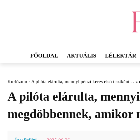
FŐOLDAL
AKTUÁLIS
LÉLEKTÁR
Kuriózum
A pilóta elárulta, mennyi pénzt keres első tisztként - 
A pilóta elárulta, mennyi
megdöbbennek, amikor me
2025-06-26
Írta:
Bellini