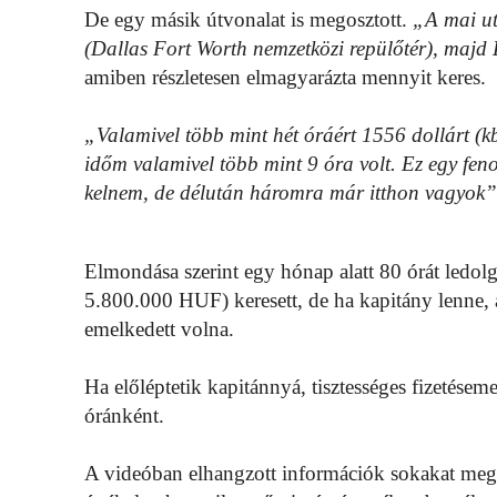
De egy másik útvonalat is megosztott.
„A mai u
(Dallas Fort Worth nemzetközi repülőtér), maj
amiben részletesen elmagyarázta mennyit keres.
„Valamivel több mint hét óráért 1556 dollárt (k
időm valamivel több mint 9 óra volt. Ez egy feno
kelnem, de délután háromra már itthon vagyok”
Elmondása szerint egy hónap alatt 80 órát ledolg
5.800.000 HUF) keresett, de ha kapitány lenne,
emelkedett volna.
Ha előléptetik kapitánnyá, tisztességes fizetése
óránként.
A videóban elhangzott információk sokakat megd