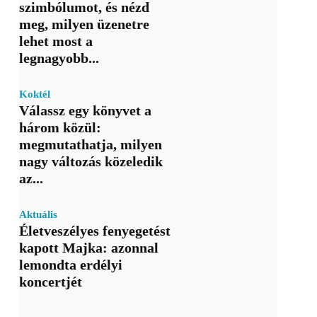
szimbólumot, és nézd
meg, milyen üzenetre
lehet most a
legnagyobb...
Koktél
Válassz egy könyvet a
három közül:
megmutathatja, milyen
nagy változás közeledik
az...
Aktuális
Életveszélyes fenyegetést
kapott Majka: azonnal
lemondta erdélyi
koncertjét