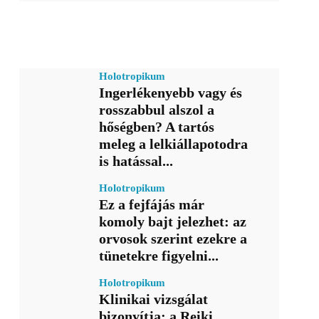
Holotropikum
Ingerlékenyebb vagy és
rosszabbul alszol a
hőségben? A tartós
meleg a lelkiállapotodra
is hatással...
Holotropikum
Ez a fejfájás már
komoly bajt jelezhet: az
orvosok szerint ezekre a
tünetekre figyelni...
Holotropikum
Klinikai vizsgálat
bizonyítja: a Reiki