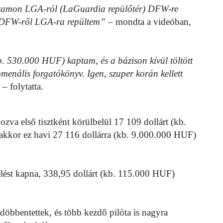
tamon LGA-ról (LaGuardia repülőtér) DFW-re
d DFW-ről LGA-ra repültem”
– mondta a videóban,
b. 530.000 HUF) kaptam, és a bázison kívül töltött
menális forgatókönyv. Igen, szuper korán kellett
– folytatta.
ozva első tisztként körülbelül 17 109 dollárt (kb.
 akkor ez havi 27 116 dollárra (kb. 9.000.000 HUF)
melést kapna, 338,95 dollárt (kb. 115.000 HUF)
öbbentettek, és több kezdő pilóta is nagyra