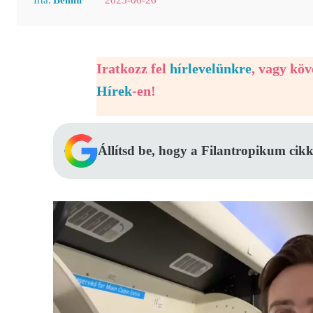
Iratkozz fel
hírlevelünkre
, vagy kö
Hírek
-en!
Állítsd be, hogy a Filantropikum cikk