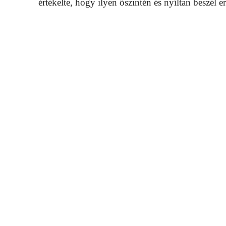
értékelte, hogy ilyen őszintén és nyíltan beszél er