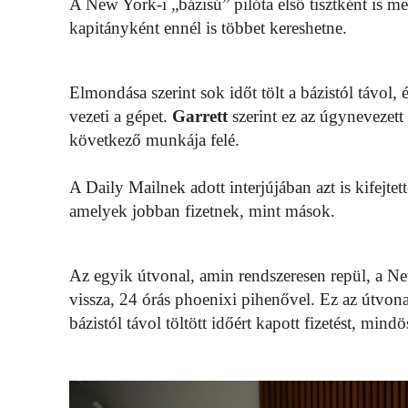
A New York-i „bázisú” pilóta első tisztként is m
kapitányként ennél is többet kereshetne.
Elmondása szerint sok időt tölt a bázistól távol,
vezeti a gépet.
Garrett
szerint ez az úgynevezett
következő munkája felé.
A Daily Mailnek adott interjújában azt is kifejt
amelyek jobban fizetnek, mint mások.
Az egyik útvonal, amin rendszeresen repül, a Ne
vissza, 24 órás phoenixi pihenővel. Ez az útvona
bázistól távol töltött időért kapott fizetést, mindö