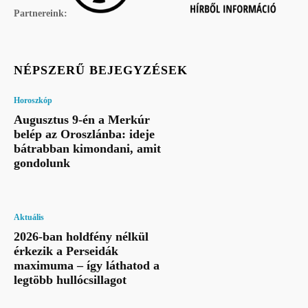
Partnereink:
NÉPSZERŰ BEJEGYZÉSEK
Horoszkóp
Augusztus 9-én a Merkúr
belép az Oroszlánba: ideje
bátrabban kimondani, amit
gondolunk
Aktuális
2026-ban holdfény nélkül
érkezik a Perseidák
maximuma – így láthatod a
legtöbb hullócsillagot