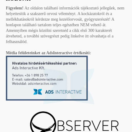
Figyelem!
Az oldalon található információk tájékoztató jellegűek, nem
helyettesítik a szakszerű orvosi véleményt. A kockázatokról és a
mellékhatásokról kérdezze meg kezelőorvosát, gyógyszerészét! A
honlapon található tartalom teljes egészében NEM vehető át.
Amennyiben mégis közölni szeretnéd a cikk első 300 karakterét
átveheted, a további szövegrészt pedig linkelve itt olvashatja el a
felhasználód.
Média felületeinket az AdsInteractive értékesíti: