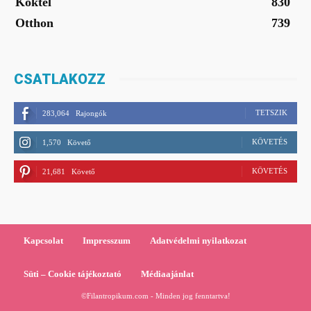
Koktél
830
Otthon
739
CSATLAKOZZ
TETSZIK
283,064
Rajongók
KÖVETÉS
1,570
Követő
KÖVETÉS
21,681
Követő
Kapcsolat
Impresszum
Adatvédelmi nyilatkozat
Süti – Cookie tájékoztató
Médiaajánlat
©Filantropikum.com - Minden jog fenntartva!