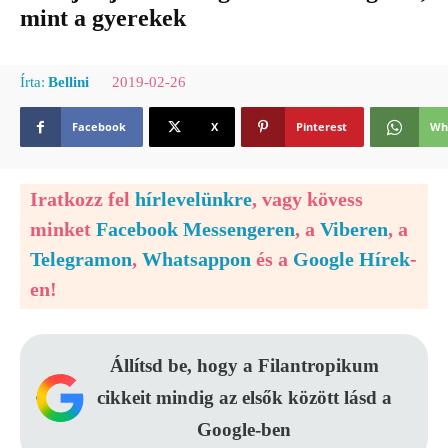
mint a gyerekek
2019-02-26
Írta:
Bellini
Facebook
X
Pinterest
Wh
Iratkozz fel
hírlevelünkre
, vagy kövess
minket
Facebook Messengeren
, a
Viberen
, a
Telegramon
,
Whatsappon
és a
Google Hírek
-
en!
Állítsd be, hogy a Filantropikum
cikkeit mindig az elsők között lásd a
Google-ben