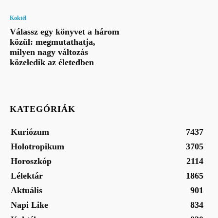
Koktél
Válassz egy könyvet a három
közül: megmutathatja,
milyen nagy változás
közeledik az életedben
KATEGÓRIÁK
Kuriózum
7437
Holotropikum
3705
Horoszkóp
2114
Lélektár
1865
Aktuális
901
Napi Like
834