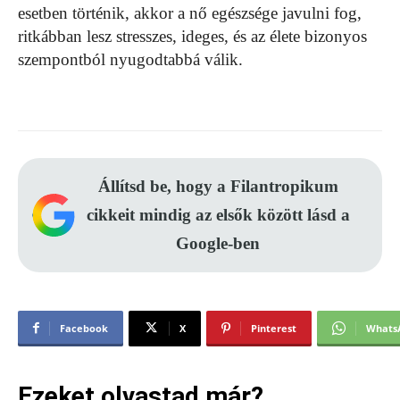
esetben történik, akkor a nő egészsége javulni fog,
ritkábban lesz stresszes, ideges, és az élete bizonyos
szempontból nyugodtabbá válik.
Állítsd be, hogy a Filantropikum
cikkeit mindig az elsők között lásd a
Google-ben
Facebook
X
Pinterest
Whats
Ezeket olvastad már?