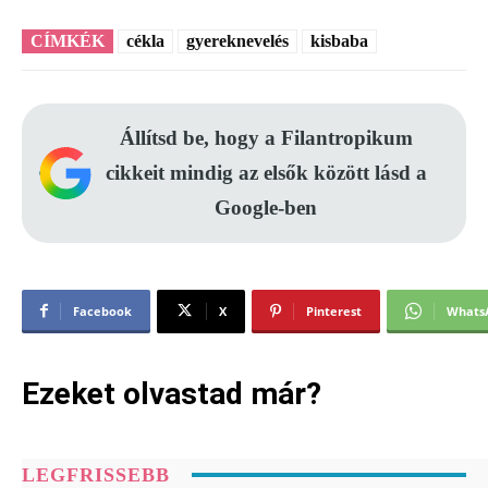
CÍMKÉK
cékla
gyereknevelés
kisbaba
Állítsd be, hogy a Filantropikum
cikkeit mindig az elsők között lásd a
Google-ben
Facebook
X
Pinterest
Whats
Ezeket olvastad már?
LEGFRISSEBB