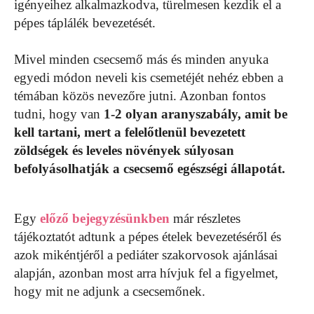
igényeihez alkalmazkodva, türelmesen kezdik el a
pépes táplálék bevezetését.
Mivel minden csecsemő más és minden anyuka
egyedi módon neveli kis csemetéjét nehéz ebben a
témában közös nevezőre jutni. Azonban fontos
tudni, hogy van
1-2 olyan aranyszabály, amit be
kell tartani, mert a felelőtlenül bevezetett
zöldségek és leveles növények súlyosan
befolyásolhatják a csecsemő egészségi állapotát.
Egy
előző bejegyzésünkben
már részletes
tájékoztatót adtunk a pépes ételek bevezetéséről és
azok mikéntjéről a pediáter szakorvosok ajánlásai
alapján, azonban most arra hívjuk fel a figyelmet,
hogy mit ne adjunk a csecsemőnek.