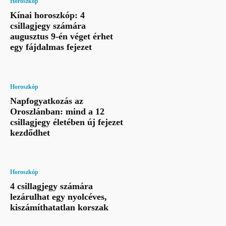
Horoszkóp
Kínai horoszkóp: 4
csillagjegy számára
augusztus 9-én véget érhet
egy fájdalmas fejezet
Horoszkóp
Napfogyatkozás az
Oroszlánban: mind a 12
csillagjegy életében új fejezet
kezdődhet
Horoszkóp
4 csillagjegy számára
lezárulhat egy nyolcéves,
kiszámíthatatlan korszak