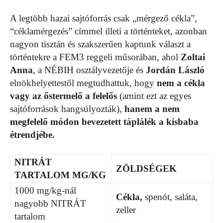
A legtöbb hazai sajtóforrás csak „mérgező cékla”,
“céklamérgezés” címmel illeti a történteket, azonban
nagyon tisztán és szakszerűen kaptunk választ a
történtekre a FEM3 reggeli műsorában, ahol
Zoltai
Anna
, a NÉBIH osztályvezetője és
Jordán László
elnökhelyettestől megtudhattuk, hogy
nem a cékla
vagy az őstermelő a felelős
(amint ezt az egyes
sajtóforrások hangsúlyozták),
hanem a nem
megfelelő módon bevezetett táplálék a kisbaba
étrendjébe.
NITRÁT
ZÖLDSÉGEK
TARTALOM MG/KG
1000 mg/kg-nál
Cékla,
spenót, saláta,
nagyobb NITRÁT
zeller
tartalom