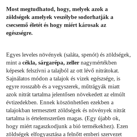
Most megtudhatod, hogy, melyek azok a
zöldségek amelyek veszélybe sodorhatják a
csecsemő életét és hogy miért károsak az
egészségre.
Egyes leveles növények (saláta, spenót) és zöldségek,
mint a
cékla, sárgarépa, zeller
nagymértékben
képesek felszívni a talajból az ott lévő nitrátokat.
Sajnálatos módon a talajok és vizek egészsége, is
egyre rosszabb és a vegyszerek, műtrágyák miatt
azok nitrát tartalma jelentősen növekedett az elmúlt
évtizedekben. Ennek köszönhetően ezekben a
talajokban termesztett zöldségek és növények nitrát
tartalma is értelemszerűen magas. (Egy újabb ok,
hogy miért ragaszkodjunk a bió termékekhez). Ezen
zöldségek elfogyasztása a felnőtt emberi szervezet