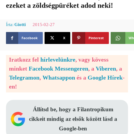
ezeket a zöldségpüréket adod neki!
2015-02-27
Írta:
Giotti
Facebook
X
Pinterest
Wh
Iratkozz fel
hírlevelünkre
, vagy kövess
minket
Facebook Messengeren
, a
Viberen
, a
Telegramon
,
Whatsappon
és a
Google Hírek
-
en!
Állítsd be, hogy a Filantropikum
cikkeit mindig az elsők között lásd a
Google-ben