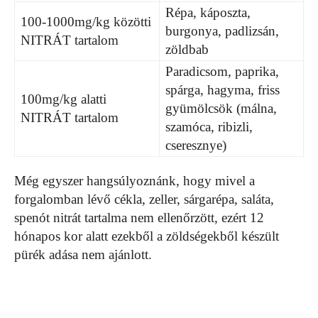
Répa, káposzta,
100-1000mg/kg közötti
burgonya, padlizsán,
NITRÁT tartalom
zöldbab
Paradicsom, paprika,
spárga, hagyma, friss
100mg/kg alatti
gyümölcsök (málna,
NITRÁT tartalom
szamóca, ribizli,
cseresznye)
Még egyszer hangsúlyoznánk, hogy mivel a
forgalomban lévő cékla, zeller, sárgarépa, saláta,
spenót nitrát tartalma nem ellenőrzött, ezért 12
hónapos kor alatt ezekből a zöldségekből készült
pürék adása nem ajánlott.