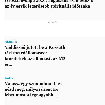
Oroszlán-kapu 2026: augusztus 8-án tetőzik
az év egyik legerősebb spirituális időszaka
Hirdetés
Aktuális
Vaddisznó jutott be a Kossuth
téri metróállomásra:
kiürítették az állomást, az M2-
es...
Koktél
Válassz egy szimbólumot, és
nézd meg, milyen üzenetre
lehet most a legnagyobb...