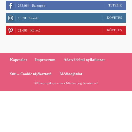
TETSZIK
283,064
Rajongók
KÖVETÉS
1,570
Követő
KÖVETÉS
21,681
Követő
Kapcsolat
Impresszum
Adatvédelmi nyilatkozat
Süti – Cookie tájékoztató
Médiaajánlat
©Filantropikum.com - Minden jog fenntartva!