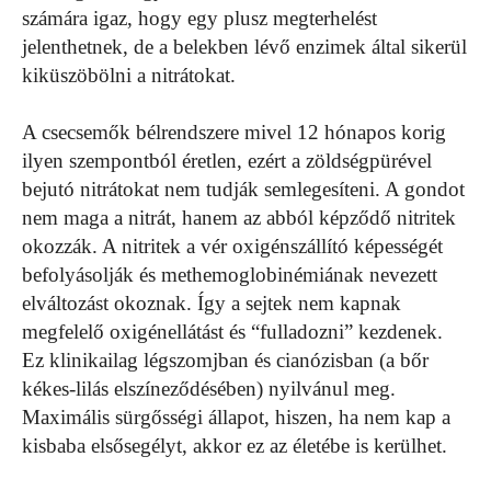
számára igaz, hogy egy plusz megterhelést
jelenthetnek, de a belekben lévő enzimek által sikerül
kiküszöbölni a nitrátokat.
A csecsemők bélrendszere mivel 12 hónapos korig
ilyen szempontból éretlen, ezért a zöldségpürével
bejutó nitrátokat nem tudják semlegesíteni. A gondot
nem maga a nitrát, hanem az abból képződő nitritek
okozzák. A nitritek a vér oxigénszállító képességét
befolyásolják és methemoglobinémiának nevezett
elváltozást okoznak. Így a sejtek nem kapnak
megfelelő oxigénellátást és “fulladozni” kezdenek.
Ez klinikailag légszomjban és cianózisban (a bőr
kékes-lilás elszíneződésében) nyilvánul meg.
Maximális sürgősségi állapot, hiszen, ha nem kap a
kisbaba elsősegélyt, akkor ez az életébe is kerülhet.