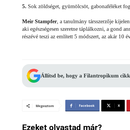
5.
Sok zöldséget, gyümölcsöt, gabonaféléket fog
Meir Stampfer
, a tanulmány társszerzője kijelen
aki egészségesen szeretne táplálkozni, a gond ann
részévé teszi az említett 5 módszert, az akár 10 év
Állítsd be, hogy a Filantropikum cikk
Facebook
X
Megosztom
Ezeket olvastad már?