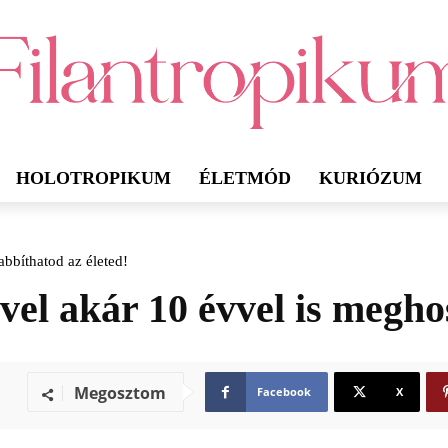
HOLOTROPIKUM
ÉLETMÓD
KURIÓZUM
bbíthatod az életed!
vel akár 10 évvel is megho
Megosztom
Facebook
X