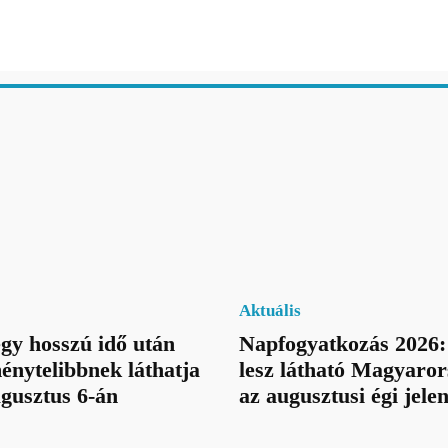
Aktuális
egy hosszú idő után
Napfogyatkozás 2026:
énytelibbnek láthatja
lesz látható Magyaror
ugusztus 6-án
az augusztusi égi jele