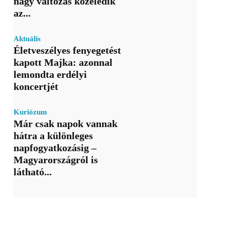
nagy változás közeledik
az...
Aktuális
Életveszélyes fenyegetést
kapott Majka: azonnal
lemondta erdélyi
koncertjét
Kuriózum
Már csak napok vannak
hátra a különleges
napfogyatkozásig –
Magyarországról is
látható...