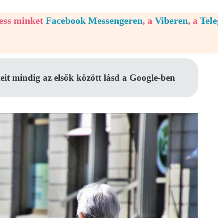
vess minket
Facebook Messengeren
, a
Viberen
, a
Tel
eit mindig az elsők között lásd a Google-ben