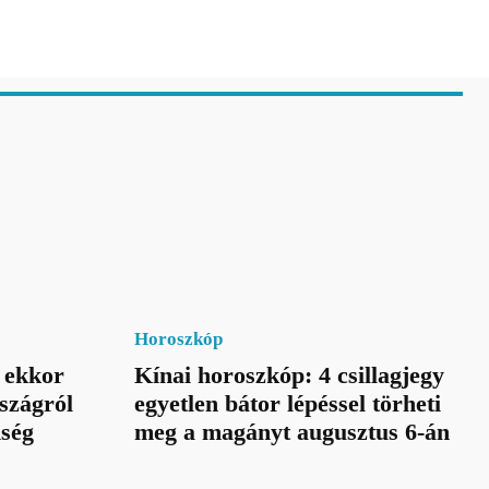
Horoszkóp
 ekkor
Kínai horoszkóp: 4 csillagjegy
szágról
egyetlen bátor lépéssel törheti
nség
meg a magányt augusztus 6-án