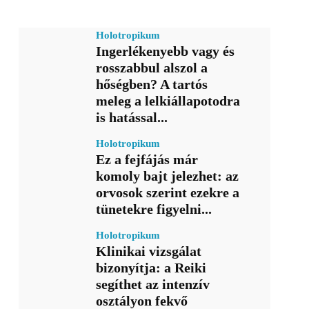
Holotropikum
Ingerlékenyebb vagy és
rosszabbul alszol a
hőségben? A tartós
meleg a lelkiállapotodra
is hatással...
Holotropikum
Ez a fejfájás már
komoly bajt jelezhet: az
orvosok szerint ezekre a
tünetekre figyelni...
Holotropikum
Klinikai vizsgálat
bizonyítja: a Reiki
segíthet az intenzív
osztályon fekvő