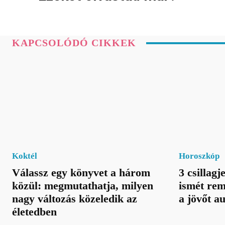
KAPCSOLÓDÓ CIKKEK
Koktél
Horoszkóp
Válassz egy könyvet a három
3 csillagj
közül: megmutathatja, milyen
ismét rem
nagy változás közeledik az
a jövőt a
életedben