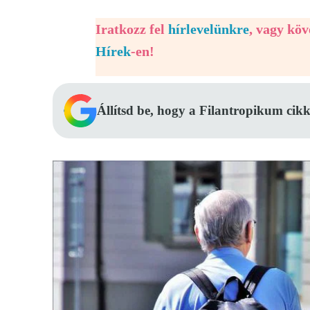
Iratkozz fel
hírlevelünkre
, vagy kö
Hírek
-en!
Állítsd be, hogy a Filantropikum cikk