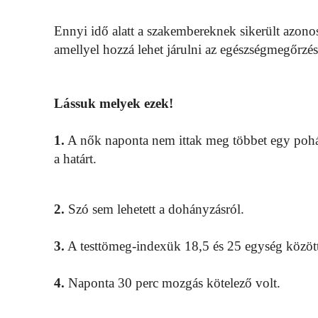
Ennyi idő alatt a szakembereknek sikerült azono
amellyel hozzá lehet járulni az egészségmegőrzés
Lássuk melyek ezek!
1.
A nők naponta nem ittak meg többet egy pohár
a határt.
2.
Szó sem lehetett a dohányzásról.
3.
A testtömeg-indexük 18,5 és 25 egység közöt
4.
Naponta 30 perc mozgás kötelező volt.