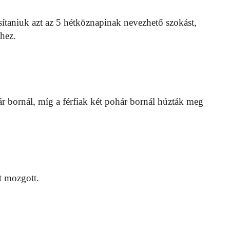
sítaniuk azt az 5 hétköznapinak nevezhető szokást,
hez.
 bornál, míg a férfiak két pohár bornál húzták meg
t mozgott.