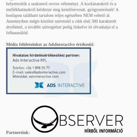
helyettesítik a szakszerű orvosi véleményt. A kockázatokról és a
mellékhatásokról kérdezze meg kezelőorvosát, gyógyszerészét! A
honlapon található tartalom teljes egészében NEM vehető át.
Amennyiben mégis közölni szeretnéd a cikk első 300 karakterét
átveheted, a további szövegrészt pedig linkelve itt olvashatja el a
felhasználód.
Média felületeinket az AdsInteractive értékesíti:
Partnereink: