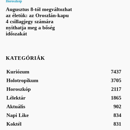
Horoszkóp
Augusztus 8-tól megváltozhat
az életük: az Oroszlán-kapu
4 csillagjegy számára
nyithatja meg a bőség
időszakát
KATEGÓRIÁK
Kuriózum
7437
Holotropikum
3705
Horoszkóp
2117
Lélektár
1865
Aktuális
902
Napi Like
834
Koktél
831