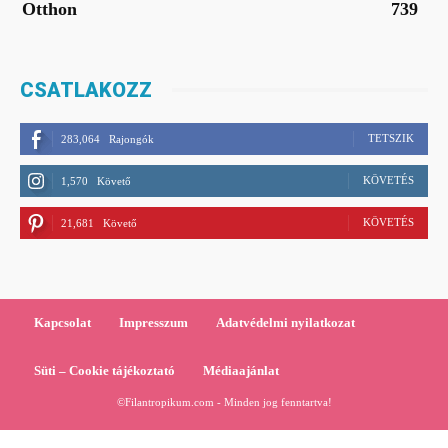
Otthon
739
CSATLAKOZZ
TETSZIK
283,064
Rajongók
KÖVETÉS
1,570
Követő
KÖVETÉS
21,681
Követő
Kapcsolat
Impresszum
Adatvédelmi nyilatkozat
Süti – Cookie tájékoztató
Médiaajánlat
©Filantropikum.com - Minden jog fenntartva!