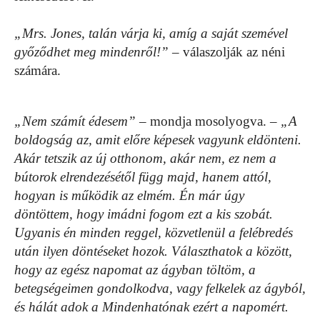
„Mrs. Jones, talán várja ki, amíg a saját szemével
győződhet meg mindenről!”
– válaszolják az néni
számára.
„Nem számít édesem”
– mondja mosolyogva. –
„A
boldogság az, amit előre képesek vagyunk eldönteni.
Akár tetszik az új otthonom, akár nem, ez nem a
bútorok elrendezésétől függ majd, hanem attól,
hogyan is működik az elmém. Én már úgy
döntöttem, hogy imádni fogom ezt a kis szobát.
Ugyanis én minden reggel, közvetlenül a felébredés
után ilyen döntéseket hozok. Választhatok a között,
hogy az egész napomat az ágyban töltöm, a
betegségeimen gondolkodva, vagy felkelek az ágyból,
és hálát adok a Mindenhatónak ezért a napomért.