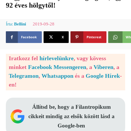
92 éves hölgytől!
2019-09-28
Írta:
Bellini
Facebook
X
Pinterest
Wh
Iratkozz fel
hírlevelünkre
, vagy kövess
minket
Facebook Messengeren
, a
Viberen
, a
Telegramon
,
Whatsappon
és a
Google Hírek
-
en!
Állítsd be, hogy a Filantropikum
cikkeit mindig az elsők között lásd a
Google-ben