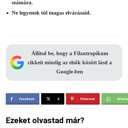
számára.
Ne legyenek túl magas elvárásaid.
Állítsd be, hogy a Filantropikum
cikkeit mindig az elsők között lásd a
Google-ben
Facebook
X
Pinterest
Whats
Ezeket olvastad már?