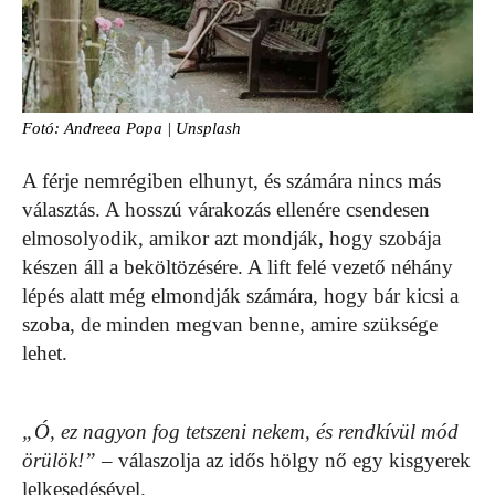
Fotó: Andreea Popa | Unsplash
A férje nemrégiben elhunyt, és számára nincs más
választás. A hosszú várakozás ellenére csendesen
elmosolyodik, amikor azt mondják, hogy szobája
készen áll a beköltözésére. A lift felé vezető néhány
lépés alatt még elmondják számára, hogy bár kicsi a
szoba, de minden megvan benne, amire szüksége
lehet.
„Ó, ez nagyon fog tetszeni nekem, és rendkívül mód
örülök!”
– válaszolja az idős hölgy nő egy kisgyerek
lelkesedésével.