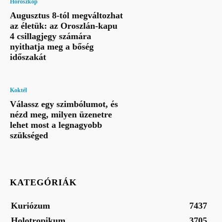
Horoszkóp
Augusztus 8-tól megváltozhat
az életük: az Oroszlán-kapu
4 csillagjegy számára
nyithatja meg a bőség
időszakát
Koktél
Válassz egy szimbólumot, és
nézd meg, milyen üzenetre
lehet most a legnagyobb
szükséged
KATEGÓRIÁK
Kuriózum
7437
Holotropikum
3705