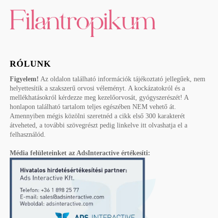
RÓLUNK
Figyelem!
Az oldalon található információk tájékoztató jellegűek, nem
helyettesítik a szakszerű orvosi véleményt. A kockázatokról és a
mellékhatásokról kérdezze meg kezelőorvosát, gyógyszerészét! A
honlapon található tartalom teljes egészében NEM vehető át.
Amennyiben mégis közölni szeretnéd a cikk első 300 karakterét
átveheted, a további szövegrészt pedig linkelve itt olvashatja el a
felhasználód.
Média felületeinket az AdsInteractive értékesíti: