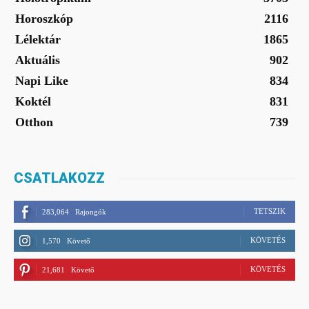
Horoszkóp
2116
Lélektár
1865
Aktuális
902
Napi Like
834
Koktél
831
Otthon
739
CSATLAKOZZ
TETSZIK
283,064
Rajongók
KÖVETÉS
1,570
Követő
KÖVETÉS
21,681
Követő