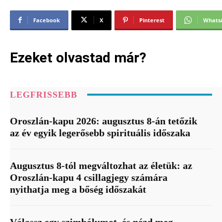
Facebook
X
Pinterest
Whats
Ezeket olvastad már?
LEGFRISSEBB
Oroszlán-kapu 2026: augusztus 8-án tetőzik
az év egyik legerősebb spirituális időszaka
Augusztus 8-tól megváltozhat az életük: az
Oroszlán-kapu 4 csillagjegy számára
nyithatja meg a bőség időszakát
Válassz egy szimbólumot, és nézd meg,