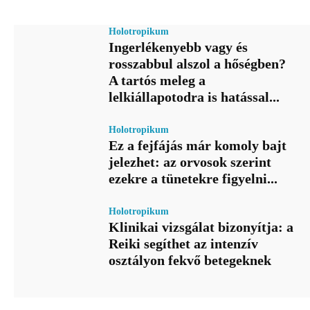
Holotropikum
Ingerlékenyebb vagy és
rosszabbul alszol a hőségben?
A tartós meleg a
lelkiállapotodra is hatással...
Holotropikum
Ez a fejfájás már komoly bajt
jelezhet: az orvosok szerint
ezekre a tünetekre figyelni...
Holotropikum
Klinikai vizsgálat bizonyítja: a
Reiki segíthet az intenzív
osztályon fekvő betegeknek