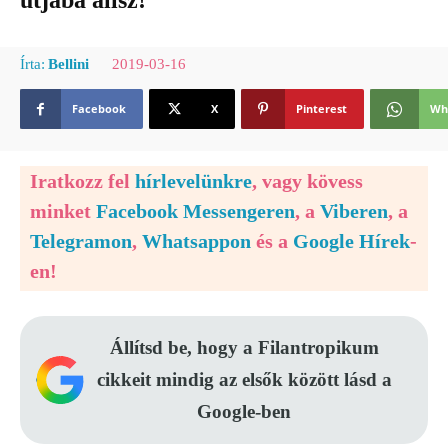
útjába állsz!
2019-03-16
Írta:
Bellini
Facebook
X
Pinterest
Wh
Iratkozz fel
hírlevelünkre
, vagy kövess
minket
Facebook Messengeren
, a
Viberen
, a
Telegramon
,
Whatsappon
és a
Google Hírek
-
en!
Állítsd be, hogy a Filantropikum
cikkeit mindig az elsők között lásd a
Google-ben