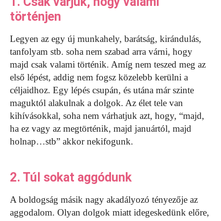
1. Csak várjuk, hogy valami
történjen
Legyen az egy új munkahely, barátság, kirándulás,
tanfolyam stb. soha nem szabad arra várni, hogy
majd csak valami történik. Amíg nem teszed meg az
első lépést, addig nem fogsz közelebb kerülni a
céljaidhoz. Egy lépés csupán, és utána már szinte
maguktól alakulnak a dolgok. Az élet tele van
kihívásokkal, soha nem várhatjuk azt, hogy, “majd,
ha ez vagy az megtörténik, majd januártól, majd
holnap…stb” akkor nekifogunk.
2. Túl sokat aggódunk
A boldogság másik nagy akadályozó tényezője az
aggodalom. Olyan dolgok miatt idegeskedünk előre,