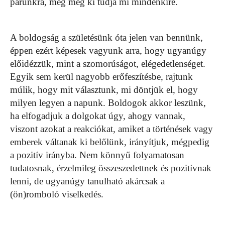
párunkra, meg még ki tudja mi mindenkire.
A boldogság a születésünk óta jelen van bennünk,
éppen ezért képesek vagyunk arra, hogy ugyanúgy
előidézzük, mint a szomorúságot, elégedetlenséget.
Egyik sem kerül nagyobb erőfeszítésbe, rajtunk
múlik, hogy mit választunk, mi döntjük el, hogy
milyen legyen a napunk. Boldogok akkor leszünk,
ha elfogadjuk a dolgokat úgy, ahogy vannak,
viszont azokat a reakciókat, amiket a történések vagy
emberek váltanak ki belőlünk, irányítjuk, mégpedig
a pozitív irányba. Nem könnyű folyamatosan
tudatosnak, érzelmileg összeszedettnek és pozitívnak
lenni, de ugyanúgy tanulható akárcsak a
(ön)romboló viselkedés.