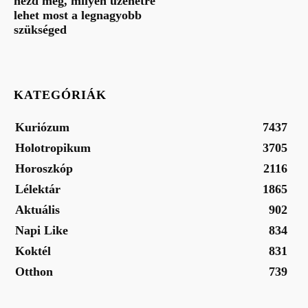
nézd meg, milyen üzenetre
lehet most a legnagyobb
szükséged
KATEGÓRIÁK
Kuriózum
7437
Holotropikum
3705
Horoszkóp
2116
Lélektár
1865
Aktuális
902
Napi Like
834
Koktél
831
Otthon
739