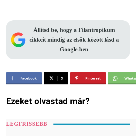
Állítsd be, hogy a Filantropikum
cikkeit mindig az elsők között lásd a
Google-ben
Facebook
X
Pinterest
Whats
Ezeket olvastad már?
LEGFRISSEBB