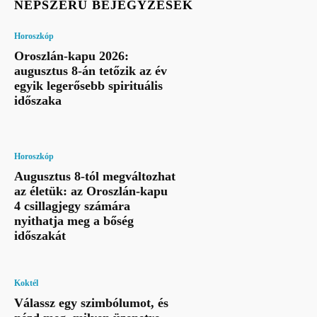
NÉPSZERŰ BEJEGYZÉSEK
Horoszkóp
Oroszlán-kapu 2026:
augusztus 8-án tetőzik az év
egyik legerősebb spirituális
időszaka
Horoszkóp
Augusztus 8-tól megváltozhat
az életük: az Oroszlán-kapu
4 csillagjegy számára
nyithatja meg a bőség
időszakát
Koktél
Válassz egy szimbólumot, és