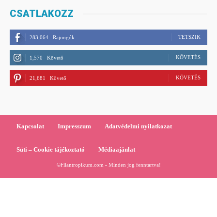
CSATLAKOZZ
TETSZIK
283,064
Rajongók
KÖVETÉS
1,570
Követő
KÖVETÉS
21,681
Követő
Kapcsolat
Impresszum
Adatvédelmi nyilatkozat
Süti – Cookie tájékoztató
Médiaajánlat
©Filantropikum.com - Minden jog fenntartva!