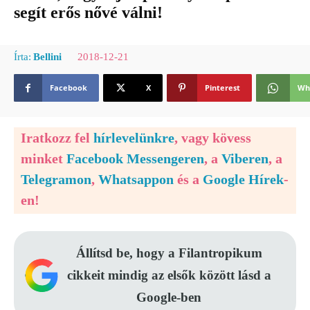
segít erős nővé válni!
2018-12-21
Írta:
Bellini
Facebook
X
Pinterest
Wh
Iratkozz fel
hírlevelünkre
, vagy kövess
minket
Facebook Messengeren
, a
Viberen
, a
Telegramon
,
Whatsappon
és a
Google Hírek
-
en!
Állítsd be, hogy a Filantropikum
cikkeit mindig az elsők között lásd a
Google-ben