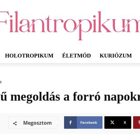
HOLOTROPIKUM
ÉLETMÓD
KURIÓZUM
a
rű megoldás a forró napok
Megosztom
Facebook
X