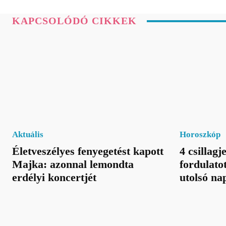
KAPCSOLÓDÓ CIKKEK
Aktuális
Horoszkóp
Életveszélyes fenyegetést kapott
4 csillag
Majka: azonnal lemondta
fordulato
erdélyi koncertjét
utolsó na