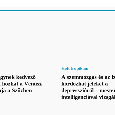
Holotropikum
jegynek kedvező
A szemmozgás és az iz
t hozhat a Vénusz
hordozhat jeleket a
pja a Szűzben
depresszióról – meste
intelligenciával vizsgá