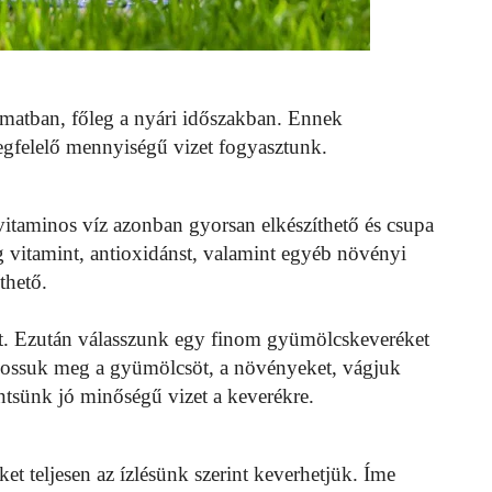
amatban, főleg a nyári időszakban. Ennek
gfelelő mennyiségű vizet fogyasztunk.
taminos víz azonban gyorsan elkészíthető és csupa
ag vitamint, antioxidánst, valamint egyéb növényi
thető.
ot. Ezután válasszunk egy finom gyümölcskeveréket
ossuk meg a gyümölcsöt, a növényeket, vágjuk
ntsünk jó minőségű vizet a keverékre.
t teljesen az ízlésünk szerint keverhetjük. Íme