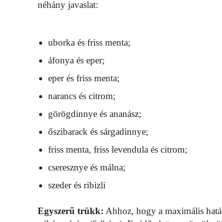
néhány javaslat:
uborka és friss menta;
áfonya és eper;
eper és friss menta;
narancs és citrom;
görögdinnye és ananász;
őszibarack és sárgadinnye;
friss menta, friss levendula és citrom;
cseresznye és málna;
szeder és ribizli
Egyszerű trükk:
Ahhoz, hogy a maximális hatást