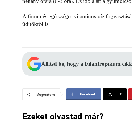
néhány órára (6-8 óra). Ez idő alatt a gyümölcs
A finom és egészséges vitaminos víz fogyasztás
üdítőkről is.
Állítsd be, hogy a Filantropikum cikk
Facebook
X
Megosztom
Ezeket olvastad már?