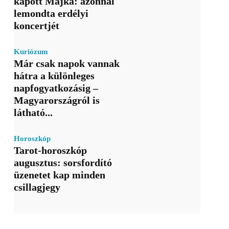
kapott Majka: azonnal
lemondta erdélyi
koncertjét
Kuriózum
Már csak napok vannak
hátra a különleges
napfogyatkozásig –
Magyarországról is
látható...
Horoszkóp
Tarot-horoszkóp
augusztus: sorsfordító
üzenetet kap minden
csillagjegy