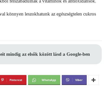
ökből felszabadulnak a vitaminok és antioxidánsok.
ával könnyen leszokhatunk az egészségtelen cukros
eit mindig az elsők között lásd a Google-ben
Pinterest
WhatsApp
Viber