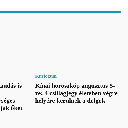
Kuriózum
zadás is
Kínai horoszkóp augusztus 5-
re: 4 csillagjegy életében végre
rséges
helyére kerülnek a dolgok
lják őket