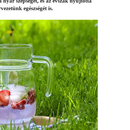
 nyár szépségét, és az évszak nyújtotta
rvezetünk egészségét is.