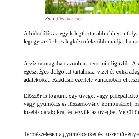
Fotó:
Pixabay.com
A hidratálás az egyik legfontosabb ebben a foly
legegyszerűbb és legkézenfekvőbb módja, ha me
A víz önmagában azonban nem mindig ízlik. A vi
egészséges dolgokat tartalmaz: vizet és extra ad
adalékokat. Ráadásul ezerféle variációban elkészí
Először is fogjunk egy üveget vagy pillepalack
vagy gyümölcs és fűszernövény kombinációt, m
kisebb darabokra, és tegyük az üvegbe. Végül ö
Természetesen a gyümölcsöket és fűszernövényeke