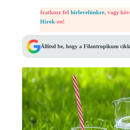
Iratkozz fel
hírlevelünkre
, vagy kö
Hírek
-en!
Állítsd be, hogy a Filantropikum cikk