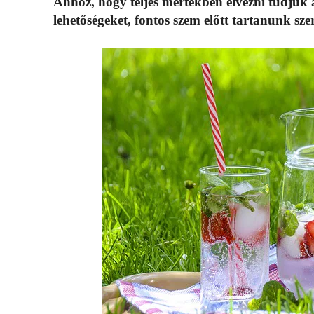
Ahhoz, hogy teljes mértékben élvezni tudjuk a
lehetőségeket, fontos szem előtt tartanunk sze