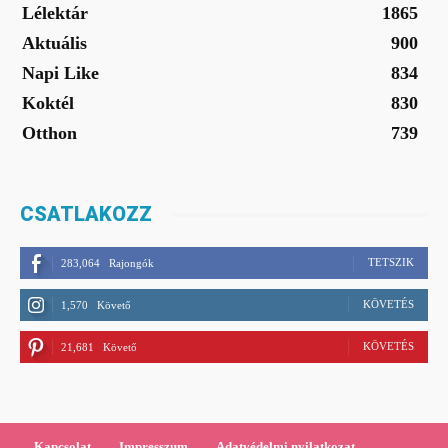
Lélektár
1865
Aktuális
900
Napi Like
834
Koktél
830
Otthon
739
CSATLAKOZZ
TETSZIK
283,064
Rajongók
KÖVETÉS
1,570
Követő
KÖVETÉS
21,681
Követő
Kapcsolat
Impresszum
Adatvédelmi nyilatkozat