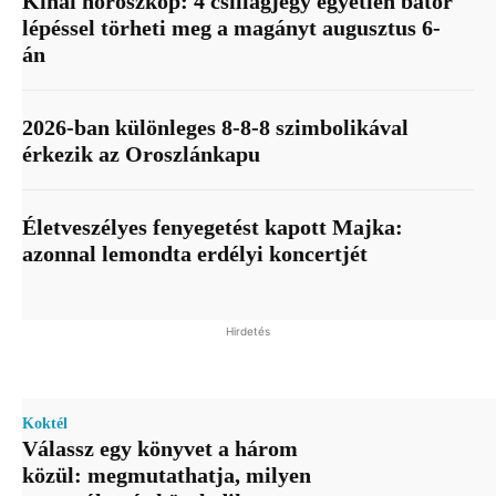
Kínai horoszkóp: 4 csillagjegy egyetlen bátor
lépéssel törheti meg a magányt augusztus 6-
án
2026-ban különleges 8-8-8 szimbolikával
érkezik az Oroszlánkapu
Életveszélyes fenyegetést kapott Majka:
azonnal lemondta erdélyi koncertjét
Hirdetés
Koktél
Válassz egy könyvet a három
közül: megmutathatja, milyen