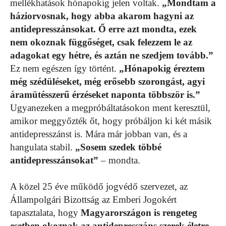
mellékhatások hónapokig jelen voltak.
„Mondtam a
háziorvosnak, hogy abba akarom hagyni az
antidepresszánsokat. Ő erre azt mondta, ezek
nem okoznak függőséget, csak felezzem le az
adagokat egy hétre, és aztán ne szedjem tovább.”
Ez nem egészen így történt.
„Hónapokig éreztem
még szédüléseket, még erősebb szorongást, agyi
áramütésszerű érzéseket naponta többször is.”
Ugyanezeken a megpróbáltatásokon ment keresztül,
amikor meggyőzték őt, hogy próbáljon ki két másik
antidepresszánst is. Mára már jobban van, és a
hangulata stabil.
„Sosem szedek többé
antidepresszánsokat”
– mondta.
A közel 25 éve működő jogvédő szervezet, az
Állampolgári Bizottság az Emberi Jogokért
tapasztalata, hogy
Magyarországon is rengeteg
esetben okoznak az antidepresszáns szerek életre