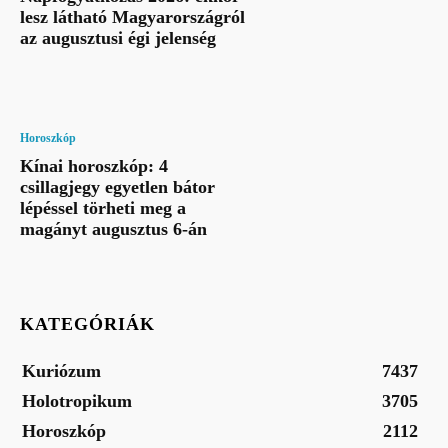
lesz látható Magyarországról
az augusztusi égi jelenség
Horoszkóp
Kínai horoszkóp: 4
csillagjegy egyetlen bátor
lépéssel törheti meg a
magányt augusztus 6-án
KATEGÓRIÁK
Kuriózum
7437
Holotropikum
3705
Horoszkóp
2112