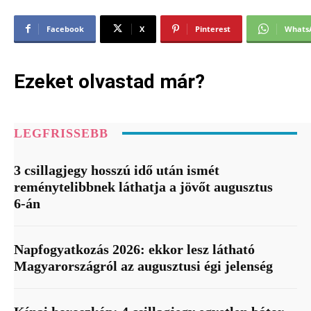
Facebook
X
Pinterest
Whats
Ezeket olvastad már?
LEGFRISSEBB
3 csillagjegy hosszú idő után ismét
reménytelibbnek láthatja a jövőt augusztus
6-án
Napfogyatkozás 2026: ekkor lesz látható
Magyarországról az augusztusi égi jelenség