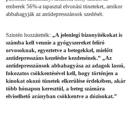
emberek 56%-a tapasztal elvonási tüneteket, amikor
abbahagyják az antidepresszánsok szedését.
Szintén hozzátették:
„A jelenlegi bizonyítékokat is
számba kell vennie a gyógyszereket felíró
orvosoknak, egyeztetve a betegekkel, mielőtt
antidepresszáns kezelésbe kezdenének.” „Az
antidepresszánsok abbahagyása az adagok lassú,
fokozatos csökkentésével kell, hogy történjen a
kínokat okozó tünetek elkerülése érdekében, akár
több hónapon keresztül, a beteg számára
elviselhető arányban csökkentve a dózisokat.”