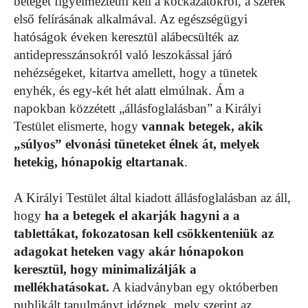
beteget figyelmeztetni kell a kockázatokról, a szerek
első felírásának alkalmával. Az egészségügyi
hatóságok éveken keresztül alábecsülték az
antidepresszánsokról való leszokással járó
nehézségeket, kitartva amellett, hogy a tünetek
enyhék, és egy-két hét alatt elmúlnak. Ám a
napokban közzétett „állásfoglalásban” a Királyi
Testület elismerte, hogy
vannak betegek, akik
„súlyos” elvonási tüneteket élnek át, melyek
hetekig, hónapokig eltartanak
.
A Királyi Testület által kiadott állásfoglalásban az áll,
hogy
ha a betegek el akarják hagyni a a
tablettákat, fokozatosan kell csökkenteniük az
adagokat heteken vagy akár hónapokon
keresztül, hogy minimalizálják a
mellékhatásokat.
A kiadványban egy októberben
publikált tanulmányt idéznek, mely szerint az