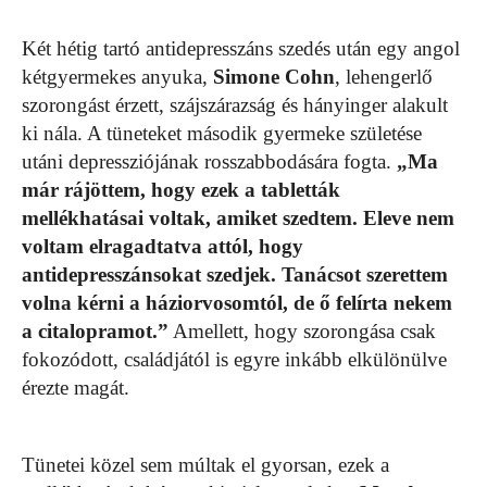
Két hétig tartó antidepresszáns szedés után egy angol
kétgyermekes anyuka,
Simone Cohn
, lehengerlő
szorongást érzett, szájszárazság és hányinger alakult
ki nála. A tüneteket második gyermeke születése
utáni depressziójának rosszabbodására fogta.
„Ma
már rájöttem, hogy ezek a tabletták
mellékhatásai voltak, amiket szedtem. Eleve nem
voltam elragadtatva attól, hogy
antidepresszánsokat szedjek. Tanácsot szerettem
volna kérni a háziorvosomtól, de ő felírta nekem
a citalopramot.”
Amellett, hogy szorongása csak
fokozódott, családjától is egyre inkább elkülönülve
érezte magát.
Tünetei közel sem múltak el gyorsan, ezek a