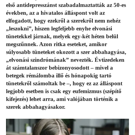
első antidepresszánst szabadalmaztatták az 50-es
években, az a hivatalos álláspont volt az
elfogadott, hogy ezekről a szerekről nem nehéz
„leszokni”, hiszen legfeljebb enyhe elvonási
tünetekkel járnak, melyek egy-két héten belül
megszűnnek. Azon ritka eseteket, amikor
súlyosabb tüneteket okozott a szer abbahagyása,
„elvonási szindrómának” nevezték. Évtizedeken
át számtalanszor bebizonyosodott – mivel a
betegek rémálomba illő és hónapokig tartó
tünetekről számoltak be –, hogy ez az álláspont
legjobb esetben is csak egy eufemizmus (szépítő
kifejezés) lehet arra, ami valójában történik a
szerek abbahagyásakor.