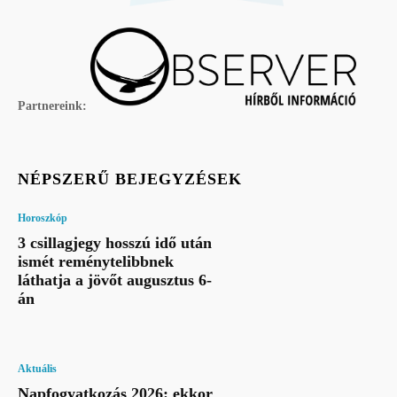
Partnereink:
NÉPSZERŰ BEJEGYZÉSEK
Horoszkóp
3 csillagjegy hosszú idő után
ismét reménytelibbnek
láthatja a jövőt augusztus 6-
án
Aktuális
Napfogyatkozás 2026: ekkor