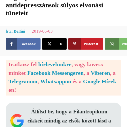
antidepresszánsok súlyos elvonási
tüneteit
2019-06-03
Írta:
Bellini
Facebook
X
Pinterest
Wh
Iratkozz fel
hírlevelünkre
, vagy kövess
minket
Facebook Messengeren
, a
Viberen
, a
Telegramon
,
Whatsappon
és a
Google Hírek
-
en!
Állítsd be, hogy a Filantropikum
cikkeit mindig az elsők között lásd a