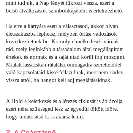
mint tudjuk, a Nap fényét tükrözi vissza, ezért a
belső átváltozások szimbolikájaként is értelmezhető.
Ha erre a kártyára esett a választásod, akkor olyan
életszakaszba léphetsz, melyben óriási változások
következhetnek be. Komoly elmélkedések várnak
rád, mely leginkább a társadalom által megállapított
értékek és normák és a saját utad körül fog mozogni.
Mialatt lassacskán rátalálsz önmagadra szeretteiddel
való kapcsolataid kissé fellazulnak, mert nem riadsz
vissza attól, ha hangot kell adj meglátásaidnak.
A Hold a keletkezés és a létezés ciklusát is ábrázolja,
ezért néha szükséged lesz az egyedül töltött időre,
hogy tudatosítsd ki is akarsz lenni.
3. A Császárnő