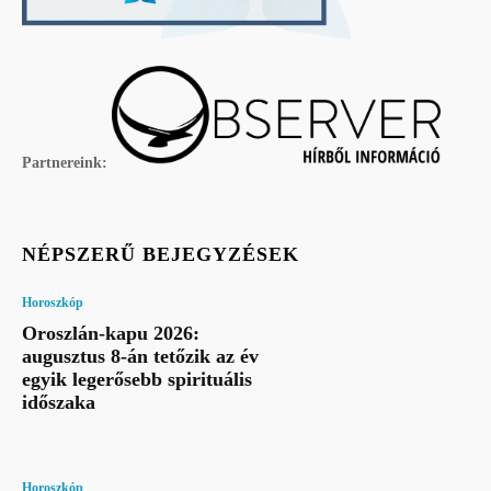
Partnereink:
NÉPSZERŰ BEJEGYZÉSEK
Horoszkóp
Oroszlán-kapu 2026:
augusztus 8-án tetőzik az év
egyik legerősebb spirituális
időszaka
Horoszkóp