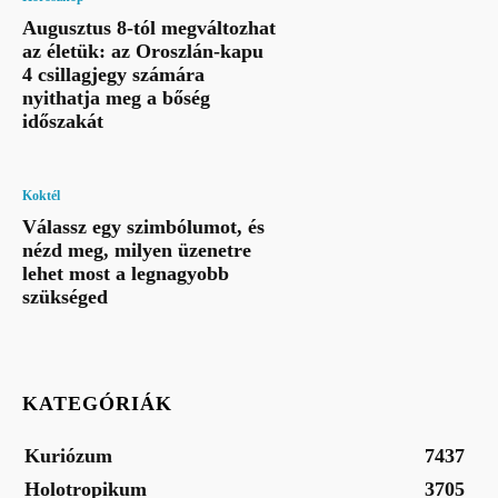
Augusztus 8-tól megváltozhat
az életük: az Oroszlán-kapu
4 csillagjegy számára
nyithatja meg a bőség
időszakát
Koktél
Válassz egy szimbólumot, és
nézd meg, milyen üzenetre
lehet most a legnagyobb
szükséged
KATEGÓRIÁK
Kuriózum
7437
Holotropikum
3705