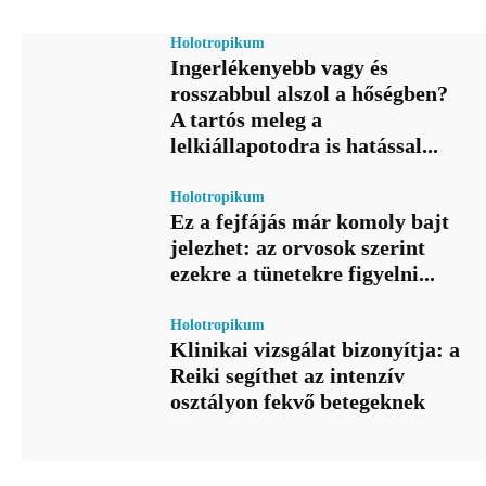
Holotropikum
Ingerlékenyebb vagy és
rosszabbul alszol a hőségben?
A tartós meleg a
lelkiállapotodra is hatással...
Holotropikum
Ez a fejfájás már komoly bajt
jelezhet: az orvosok szerint
ezekre a tünetekre figyelni...
Holotropikum
Klinikai vizsgálat bizonyítja: a
Reiki segíthet az intenzív
osztályon fekvő betegeknek