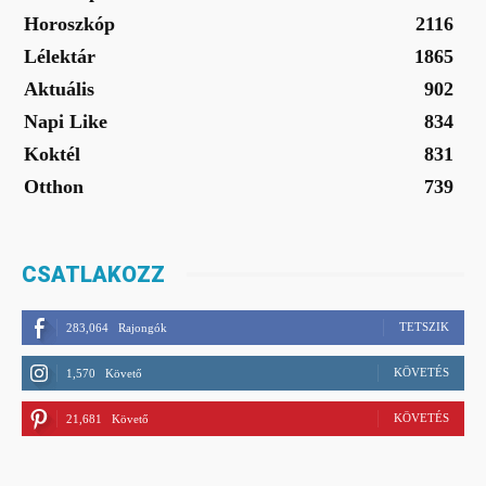
Horoszkóp
2116
Lélektár
1865
Aktuális
902
Napi Like
834
Koktél
831
Otthon
739
CSATLAKOZZ
TETSZIK
283,064
Rajongók
KÖVETÉS
1,570
Követő
KÖVETÉS
21,681
Követő