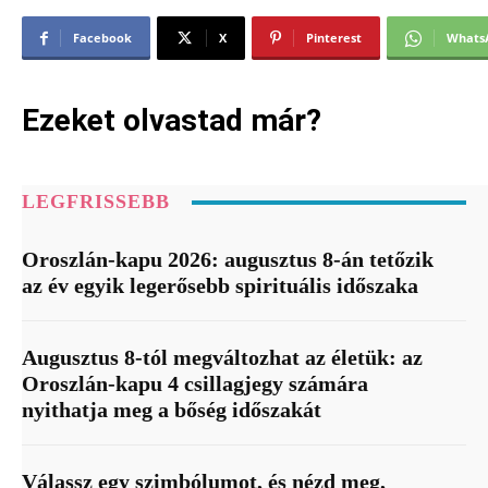
Facebook
X
Pinterest
Whats
Ezeket olvastad már?
LEGFRISSEBB
Oroszlán-kapu 2026: augusztus 8-án tetőzik
az év egyik legerősebb spirituális időszaka
Augusztus 8-tól megváltozhat az életük: az
Oroszlán-kapu 4 csillagjegy számára
nyithatja meg a bőség időszakát
Válassz egy szimbólumot, és nézd meg,