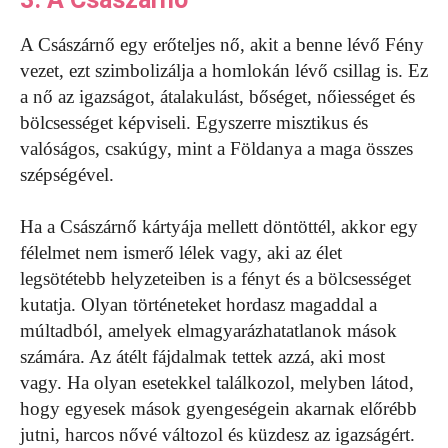
A Császárnő egy erőteljes nő, akit a benne lévő Fény
vezet, ezt szimbolizálja a homlokán lévő csillag is. Ez
a nő az igazságot, átalakulást, bőséget, nőiességet és
bölcsességet képviseli. Egyszerre misztikus és
valóságos, csakúgy, mint a Földanya a maga összes
szépségével.
Ha a Császárnő kártyája mellett döntöttél, akkor egy
félelmet nem ismerő lélek vagy, aki az élet
legsötétebb helyzeteiben is a fényt és a bölcsességet
kutatja. Olyan történeteket hordasz magaddal a
múltadból, amelyek elmagyarázhatatlanok mások
számára. Az átélt fájdalmak tettek azzá, aki most
vagy. Ha olyan esetekkel találkozol, melyben látod,
hogy egyesek mások gyengeségein akarnak előrébb
jutni, harcos nővé változol és küzdesz az igazságért.