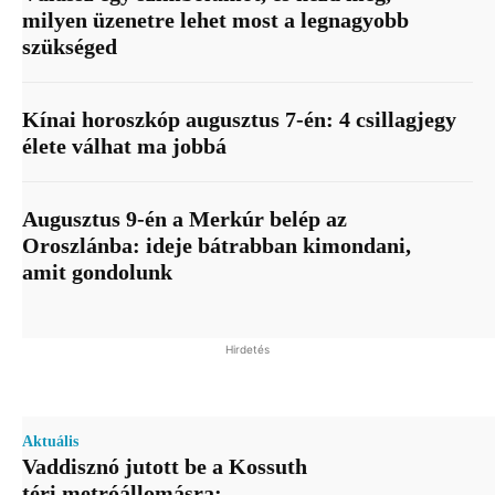
milyen üzenetre lehet most a legnagyobb
szükséged
Kínai horoszkóp augusztus 7-én: 4 csillagjegy
élete válhat ma jobbá
Augusztus 9-én a Merkúr belép az
Oroszlánba: ideje bátrabban kimondani,
amit gondolunk
Hirdetés
Aktuális
Vaddisznó jutott be a Kossuth
téri metróállomásra: