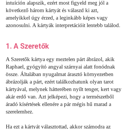
intuíción alapszik, ezért most figyeld meg jól a
következő három kártyát és válaszd ki azt,
amelyikkel úgy érzed, a leginkább képes vagy
azonosulni. A kártyák interpretációit lentebb találod.
1. A Szeretők
A Szeretők kártya egy meztelen párt ábrázol, akik
Raphael, gyógyító angyal szárnyai alatt fonódnak
össze. Általában nyugalmat árasztó környezetben
ábrázolják a párt, ezért találkozhatunk olyan tarot
kártyával, melynek hátterében nyílt tenger, kert vagy
akár erdő van. Azt jelképezi, hogy a természetből
áradó kísértések ellenére a pár mégis hű marad a
szerelemhez.
Ha ezt a kártyát választottad, akkor számodra az