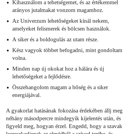
Kihasználom a tehetségemet, és az értékemmel
arányos jutalmakat vonzom magamhoz.
Az Univerzum lehetőségeket kínál nekem,
amelyeket felismerek és bölcsen használok.
A siker és a boldogulás az utam része.
Kész vagyok többet befogadni, mint gondoltam
volna.
Minden nap új okokat hoz a hálára és új
lehetőségeket a fejlődésre.
Összehangolom magam a bőség és a siker
energiájával.
A gyakorlat hatásának fokozása érdekében állj meg
néhány másodpercre mindegyik kijelentés után, és
figyeld meg, hogyan érzel. Engedd, hogy a szavak
leereszkedjenek az elmédből a szíved terébe, és