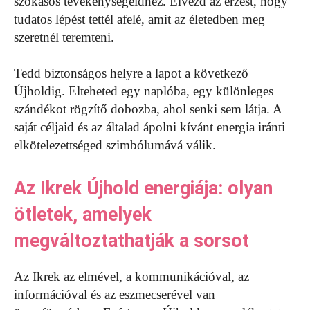
szokásos tevékenységeidhez. Élvezd az érzést, hogy
tudatos lépést tettél afelé, amit az életedben meg
szeretnél teremteni.
Tedd biztonságos helyre a lapot a következő
Újholdig. Elteheted egy naplóba, egy különleges
szándékot rögzítő dobozba, ahol senki sem látja. A
saját céljaid és az általad ápolni kívánt energia iránti
elkötelezettséged szimbólumává válik.
Az Ikrek Újhold energiája: olyan
ötletek, amelyek
megváltoztathatják a sorsot
Az Ikrek az elmével, a kommunikációval, az
információval és az eszmecserével van