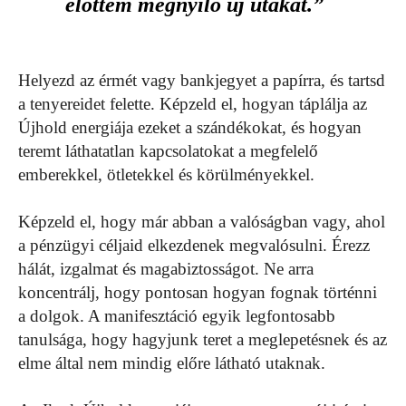
előttem megnyíló új utakat.”
Helyezd az érmét vagy bankjegyet a papírra, és tartsd
a tenyereidet felette. Képzeld el, hogyan táplálja az
Újhold energiája ezeket a szándékokat, és hogyan
teremt láthatatlan kapcsolatokat a megfelelő
emberekkel, ötletekkel és körülményekkel.
Képzeld el, hogy már abban a valóságban vagy, ahol
a pénzügyi céljaid elkezdenek megvalósulni. Érezz
hálát, izgalmat és magabiztosságot. Ne arra
koncentrálj, hogy pontosan hogyan fognak történni
a dolgok. A manifesztáció egyik legfontosabb
tanulsága, hogy hagyjunk teret a meglepetésnek és az
elme által nem mindig előre látható utaknak.