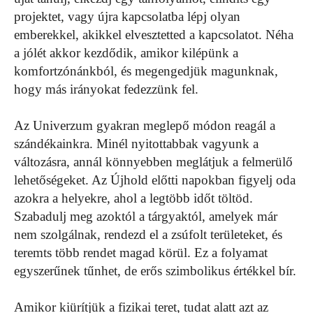
projektet, vagy újra kapcsolatba lépj olyan
emberekkel, akikkel elvesztetted a kapcsolatot. Néha
a jólét akkor kezdődik, amikor kilépünk a
komfortzónánkból, és megengedjük magunknak,
hogy más irányokat fedezzünk fel.
Az Univerzum gyakran meglepő módon reagál a
szándékainkra. Minél nyitottabbak vagyunk a
változásra, annál könnyebben meglátjuk a felmerülő
lehetőségeket. Az Újhold előtti napokban figyelj oda
azokra a helyekre, ahol a legtöbb időt töltöd.
Szabadulj meg azoktól a tárgyaktól, amelyek már
nem szolgálnak, rendezd el a zsúfolt területeket, és
teremts több rendet magad körül. Ez a folyamat
egyszerűnek tűnhet, de erős szimbolikus értékkel bír.
Amikor kiürítjük a fizikai teret, tudat alatt azt az