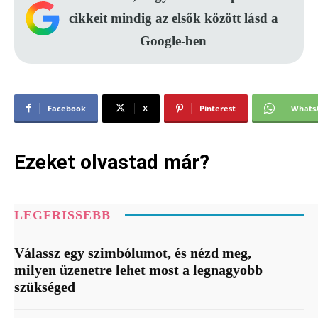
cikkeit mindig az elsők között lásd a
Google-ben
Facebook
X
Pinterest
Whats
Ezeket olvastad már?
LEGFRISSEBB
Válassz egy szimbólumot, és nézd meg,
milyen üzenetre lehet most a legnagyobb
szükséged