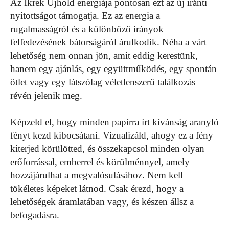
Az Ikrek Újhold energiája pontosan ezt az új iránti
nyitottságot támogatja. Ez az energia a
rugalmasságról és a különböző irányok
felfedezésének bátorságáról árulkodik. Néha a várt
lehetőség nem onnan jön, amit eddig kerestünk,
hanem egy ajánlás, egy együttműködés, egy spontán
ötlet vagy egy látszólag véletlenszerű találkozás
révén jelenik meg.
Képzeld el, hogy minden papírra írt kívánság aranyló
fényt kezd kibocsátani. Vizualizáld, ahogy ez a fény
kiterjed körülötted, és összekapcsol minden olyan
erőforrással, emberrel és körülménnyel, amely
hozzájárulhat a megvalósulásához. Nem kell
tökéletes képeket látnod. Csak érezd, hogy a
lehetőségek áramlatában vagy, és készen állsz a
befogadásra.