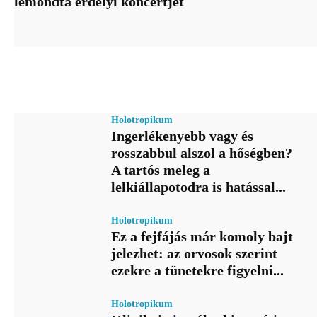
lemondta erdélyi koncertjét
Holotropikum
Ingerlékenyebb vagy és
rosszabbul alszol a hőségben?
A tartós meleg a
lelkiállapotodra is hatással...
Holotropikum
Ez a fejfájás már komoly bajt
jelezhet: az orvosok szerint
ezekre a tünetekre figyelni...
Holotropikum