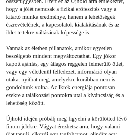
összefüggésben. Ezért ez az Újhold arra emlékeztet,
hogy a jólét nemcsak a fizikai erőfeszítés vagy a
kitartó munka eredménye, hanem a lehetőségek
észrevételének, a kapcsolatok kialakításának és az
ihlet tettekre váltásának képessége is.
Vannak az életben pillanatok, amikor egyetlen
beszélgetés mindent megváltoztathat. Egy jókor
kapott ajánlás, egy átlagos reggelen felmerülő ötlet,
vagy egy véletlenül felfedezett információ olyan
utakat nyithat meg, amelyekre korábban nem is
gondoltunk volna. Az Ikrek energiája pontosan
ezekre a találkozási pontokra utal a kíváncsiság és a
lehetőség között.
Újhold idején próbálj meg figyelni a körülötted lévő
finom jelekre. Vágyat érezhetsz arra, hogy valami
újat tanulj, elkezdj egy tanfolyamot, elindíts egy