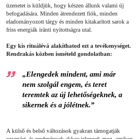
üzenetet is küldjük, hogy készen állunk valami új
befogadására. Minden átrendezett fiók, minden
eladományozott tárgy és minden kitakarított sarok a
friss energiák iránti nyitottságra utal.
Egy kis rituálévá alakíthatod ezt a tevékenységet.
Rendrakás közben ismételd gondolatban:
„Elengedek mindent, ami már
nem szolgál engem, és teret
teremtek az új lehetőségeknek, a
sikernek és a jólétnek.”
A külső és belső változások gyakran támogatják
egymást, és eredmények akkor jelennek meg, amikor