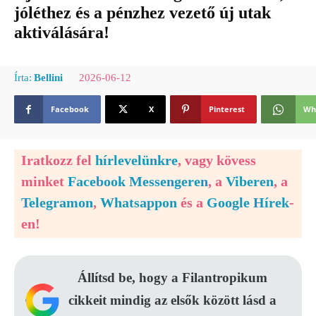
jóléthez és a pénzhez vezető új utak
aktiválására!
2026-06-12
Írta:
Bellini
Facebook
X
Pinterest
Wh
Iratkozz fel
hírlevelünkre
, vagy kövess
minket
Facebook Messengeren
, a
Viberen
, a
Telegramon
,
Whatsappon
és a
Google Hírek
-
en!
Állítsd be, hogy a Filantropikum
cikkeit mindig az elsők között lásd a