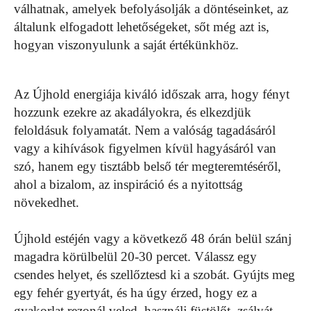
válhatnak, amelyek befolyásolják a döntéseinket, az
általunk elfogadott lehetőségeket, sőt még azt is,
hogyan viszonyulunk a saját értékünkhöz.
Az Újhold energiája kiváló időszak arra, hogy fényt
hozzunk ezekre az akadályokra, és elkezdjük
feloldásuk folyamatát. Nem a valóság tagadásáról
vagy a kihívások figyelmen kívül hagyásáról van
szó, hanem egy tisztább belső tér megteremtéséről,
ahol a bizalom, az inspiráció és a nyitottság
növekedhet.
Újhold estéjén vagy a következő 48 órán belül szánj
magadra körülbelül 20-30 percet. Válassz egy
csendes helyet, és szellőztesd ki a szobát. Gyújts meg
egy fehér gyertyát, és ha úgy érzed, hogy ez a
gyakorlat rezonál veled, használj füstölőt, zsályát