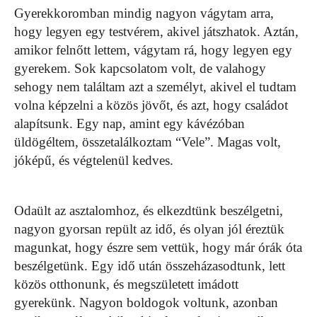
Gyerekkoromban mindig nagyon vágytam arra,
hogy legyen egy testvérem, akivel játszhatok. Aztán,
amikor felnőtt lettem, vágytam rá, hogy legyen egy
gyerekem. Sok kapcsolatom volt, de valahogy
sehogy nem találtam azt a személyt, akivel el tudtam
volna képzelni a közös jövőt, és azt, hogy családot
alapítsunk. Egy nap, amint egy kávézóban
üldögéltem, összetalálkoztam “Vele”. Magas volt,
jóképű, és végtelenül kedves.
Odaült az asztalomhoz, és elkezdtünk beszélgetni,
nagyon gyorsan repült az idő, és olyan jól éreztük
magunkat, hogy észre sem vettük, hogy már órák óta
beszélgetünk. Egy idő után összeházasodtunk, lett
közös otthonunk, és megszületett imádott
gyerekünk. Nagyon boldogok voltunk, azonban