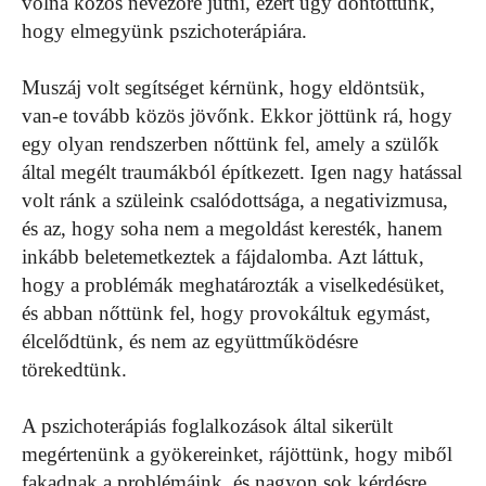
volna közös nevezőre jutni, ezért úgy döntöttünk,
hogy elmegyünk pszichoterápiára.
Muszáj volt segítséget kérnünk, hogy eldöntsük,
van-e tovább közös jövőnk. Ekkor jöttünk rá, hogy
egy olyan rendszerben nőttünk fel, amely a szülők
által megélt traumákból építkezett. Igen nagy hatással
volt ránk a szüleink csalódottsága, a negativizmusa,
és az, hogy soha nem a megoldást keresték, hanem
inkább beletemetkeztek a fájdalomba. Azt láttuk,
hogy a problémák meghatározták a viselkedésüket,
és abban nőttünk fel, hogy provokáltuk egymást,
élcelődtünk, és nem az együttműködésre
törekedtünk.
A pszichoterápiás foglalkozások által sikerült
megértenünk a gyökereinket, rájöttünk, hogy miből
fakadnak a problémáink, és nagyon sok kérdésre