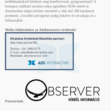
mellékhatásokról kérdezze meg kezelőorvosát, gyógyszerészét! A
honlapon található tartalom teljes egészében NEM vehető át.
Amennyiben mégis közölni szeretnéd a cikk első 300 karakterét
átveheted, a további szövegrészt pedig linkelve itt olvashatja el a
felhasználód.
Média felületeinket az AdsInteractive értékesíti:
Partnereink: