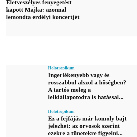
Életveszélyes fenyegetést
kapott Majka: azonnal
lemondta erdélyi koncertjét
Holotropikum
Ingerlékenyebb vagy és
rosszabbul alszol a hőségben?
A tartós meleg a
lelkiállapotodra is hatással...
Holotropikum
Ez a fejfájás már komoly bajt
jelezhet: az orvosok szerint
ezekre a tünetekre figyelni...