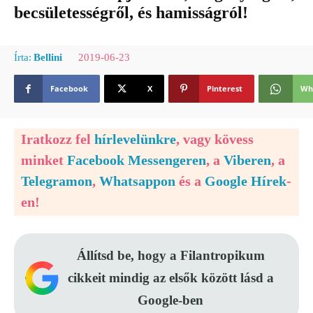
becsületességről, és hamisságról!
2019-06-23
Írta:
Bellini
Facebook
X
Pinterest
Wh
Iratkozz fel
hírlevelünkre
, vagy kövess
minket
Facebook Messengeren
, a
Viberen
, a
Telegramon
,
Whatsappon
és a
Google Hírek
-
en!
Állítsd be, hogy a Filantropikum
cikkeit mindig az elsők között lásd a
Google-ben