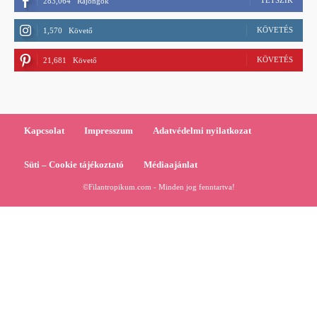
TETSZIK
283,064
Rajongók
KÖVETÉS
1,570
Követő
KÖVETÉS
21,681
Követő
Kapcsolat
Impresszum
Adatvédelmi nyilatkozat
Süti – Cookie tájékoztató
Médiaajánlat
©Filantropikum.com - Minden jog fenntartva!