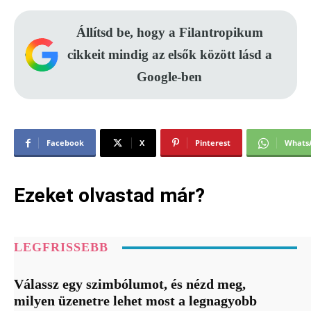
Állítsd be, hogy a Filantropikum
cikkeit mindig az elsők között lásd a
Google-ben
Facebook
X
Pinterest
Whats
Ezeket olvastad már?
LEGFRISSEBB
Válassz egy szimbólumot, és nézd meg,
milyen üzenetre lehet most a legnagyobb