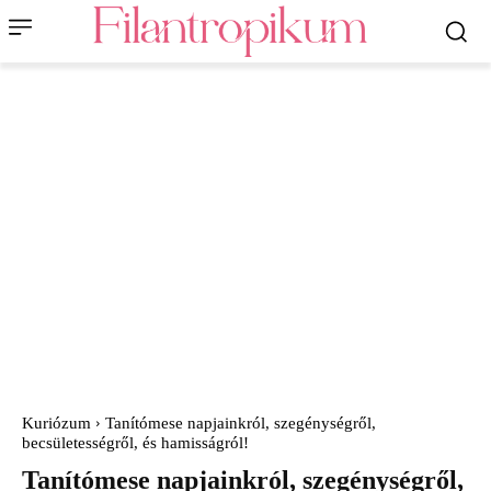
Kuriózum
Tanítómese napjainkról, szegénységről,
becsületességről, és hamisságról!
Tanítómese napjainkról, szegénységről,