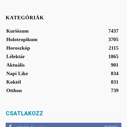
KATEGÓRIÁK
Kuriózum
7437
Holotropikum
3705
Horoszkóp
2115
Lélektár
1865
Aktuális
901
Napi Like
834
Koktél
831
Otthon
739
CSATLAKOZZ