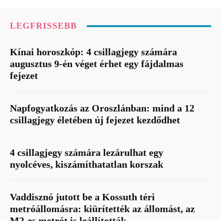
LEGFRISSEBB
Kínai horoszkóp: 4 csillagjegy számára
augusztus 9-én véget érhet egy fájdalmas
fejezet
Napfogyatkozás az Oroszlánban: mind a 12
csillagjegy életében új fejezet kezdődhet
4 csillagjegy számára lezárulhat egy
nyolcéves, kiszámíthatatlan korszak
Vaddisznó jutott be a Kossuth téri
metróállomásra: kiürítették az állomást, az
M2-es metrót is leállították