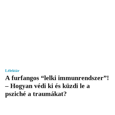
Lélektár
A furfangos “lelki immunrendszer”!
– Hogyan védi ki és küzdi le a
psziché a traumákat?