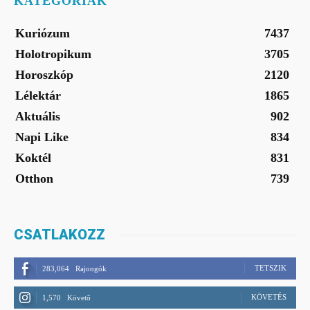
KATEGÓRIÁK
Kuriózum
7437
Holotropikum
3705
Horoszkóp
2120
Lélektár
1865
Aktuális
902
Napi Like
834
Koktél
831
Otthon
739
CSATLAKOZZ
TETSZIK
283,064
Rajongók
KÖVETÉS
1,570
Követő