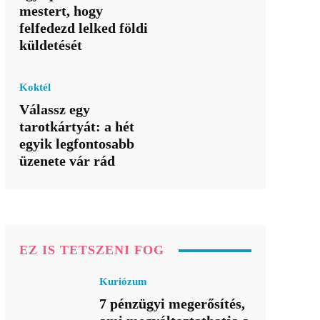
mestert, hogy
felfedezd lelked földi
küldetését
Koktél
Válassz egy
tarotkártyát: a hét
egyik legfontosabb
üzenete vár rád
EZ IS TETSZENI FOG
Kuriózum
7 pénzügyi megerősítés,