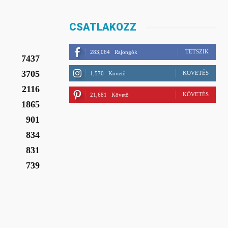
CSATLAKOZZ
TETSZIK
283,064
Rajongók
7437
3705
KÖVETÉS
1,570
Követő
2116
KÖVETÉS
21,681
Követő
1865
901
834
831
739