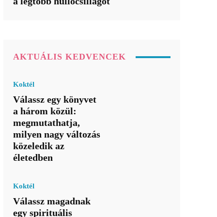
a legtöbb hullócsillagot
AKTUÁLIS KEDVENCEK
Koktél
Válassz egy könyvet
a három közül:
megmutathatja,
milyen nagy változás
közeledik az
életedben
Koktél
Válassz magadnak
egy spirituális