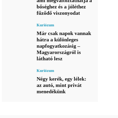
ami megváltoztathatja a
bőséghez és a jóléthez
fűződő viszonyodat
Kuriózum
Már csak napok vannak
hátra a különleges
napfogyatkozásig –
Magyarországról is
látható lesz
Kuriózum
Négy kerék, egy lélek:
az autó, mint privát
menedékünk