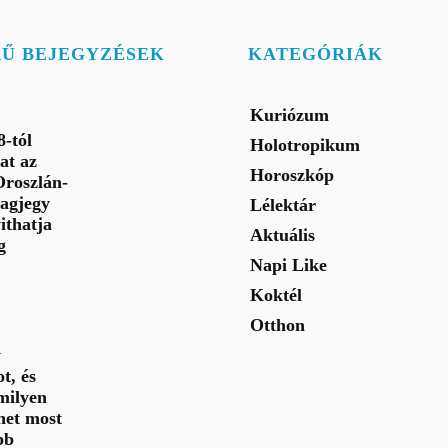
RŰ BEJEGYZÉSEK
KATEGÓRIÁK
Kuriózum
-tól
Holotropikum
at az
Horoszkóp
Oroszlán-
lagjegy
Lélektár
ithatja
Aktuális
g
Napi Like
Koktél
Otthon
y
t, és
milyen
het most
bb