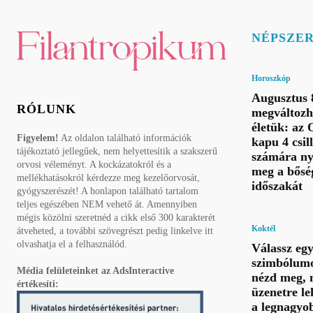
NÉPSZE
Horoszkóp
Augusztus 8
RÓLUNK
megváltozh
életük: az 
Figyelem!
Az oldalon található információk
kapu 4 csil
tájékoztató jellegűek, nem helyettesítik a szakszerű
számára ny
orvosi véleményt. A kockázatokról és a
meg a bősé
mellékhatásokról kérdezze meg kezelőorvosát,
időszakát
gyógyszerészét! A honlapon található tartalom
teljes egészében NEM vehető át. Amennyiben
mégis közölni szeretnéd a cikk első 300 karakterét
Koktél
átveheted, a további szövegrészt pedig linkelve itt
olvashatja el a felhasználód.
Válassz eg
szimbólumo
Média felületeinket az AdsInteractive
nézd meg, 
értékesíti:
üzenetre le
a legnagyo