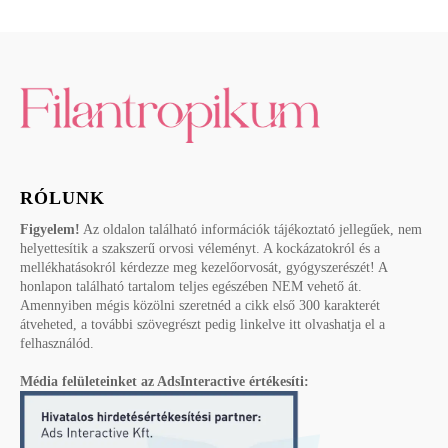
RÓLUNK
Figyelem!
Az oldalon található információk tájékoztató jellegűek, nem
helyettesítik a szakszerű orvosi véleményt. A kockázatokról és a
mellékhatásokról kérdezze meg kezelőorvosát, gyógyszerészét! A
honlapon található tartalom teljes egészében NEM vehető át.
Amennyiben mégis közölni szeretnéd a cikk első 300 karakterét
átveheted, a további szövegrészt pedig linkelve itt olvashatja el a
felhasználód.
Média felületeinket az AdsInteractive értékesíti: