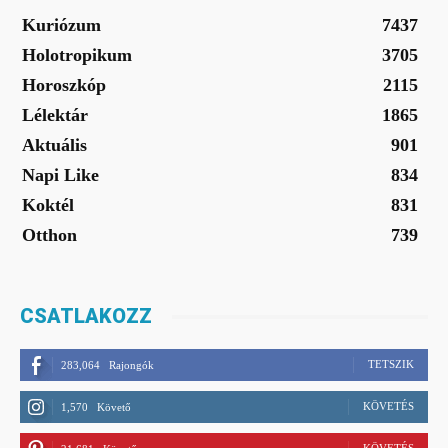
Kuriózum
7437
Holotropikum
3705
Horoszkóp
2115
Lélektár
1865
Aktuális
901
Napi Like
834
Koktél
831
Otthon
739
CSATLAKOZZ
TETSZIK
283,064
Rajongók
KÖVETÉS
1,570
Követő