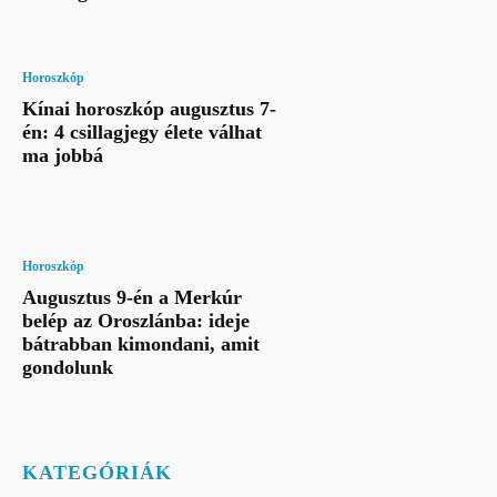
Horoszkóp
Kínai horoszkóp augusztus 7-
én: 4 csillagjegy élete válhat
ma jobbá
Horoszkóp
Augusztus 9-én a Merkúr
belép az Oroszlánba: ideje
bátrabban kimondani, amit
gondolunk
KATEGÓRIÁK