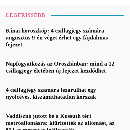
LEGFRISSEBB
Kínai horoszkóp: 4 csillagjegy számára
augusztus 9-én véget érhet egy fájdalmas
fejezet
Napfogyatkozás az Oroszlánban: mind a 12
csillagjegy életében új fejezet kezdődhet
4 csillagjegy számára lezárulhat egy
nyolcéves, kiszámíthatatlan korszak
Vaddisznó jutott be a Kossuth téri
metróállomásra: kiürítették az állomást, az
M2-es metrót is leállították