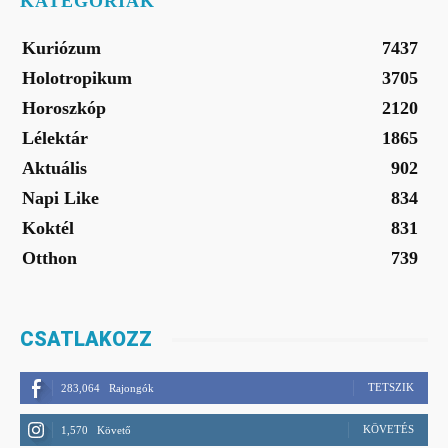
KATEGÓRIÁK
Kuriózum
7437
Holotropikum
3705
Horoszkóp
2120
Lélektár
1865
Aktuális
902
Napi Like
834
Koktél
831
Otthon
739
CSATLAKOZZ
TETSZIK
283,064
Rajongók
KÖVETÉS
1,570
Követő