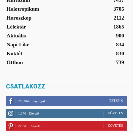
Kuriózum
7437
Holotropikum
3705
Horoszkóp
2112
Lélektár
1865
Aktuális
900
Napi Like
834
Koktél
830
Otthon
739
CSATLAKOZZ
TETSZIK
283,064
Rajongók
KÖVETÉS
1,570
Követő
KÖVETÉS
21,681
Követő