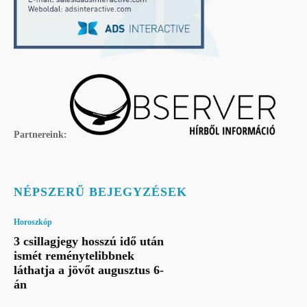
Partnereink:
NÉPSZERŰ BEJEGYZÉSEK
Horoszkóp
3 csillagjegy hosszú idő után
ismét reménytelibbnek
láthatja a jövőt augusztus 6-
án