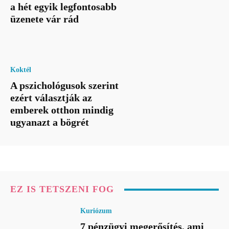
a hét egyik legfontosabb
üzenete vár rád
Koktél
A pszichológusok szerint
ezért választják az
emberek otthon mindig
ugyanazt a bögrét
EZ IS TETSZENI FOG
Kuriózum
7 pénzügyi megerősítés, ami