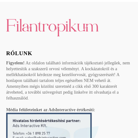
RÓLUNK
Figyelem!
Az oldalon található információk tájékoztató jellegűek, nem
helyettesítik a szakszerű orvosi véleményt. A kockázatokról és a
mellékhatásokról kérdezze meg kezelőorvosát, gyógyszerészét! A
honlapon található tartalom teljes egészében NEM vehető át.
Amennyiben mégis közölni szeretnéd a cikk első 300 karakterét
átveheted, a további szövegrészt pedig linkelve itt olvashatja el a
felhasználód.
Média felületeinket az AdsInteractive értékesíti: