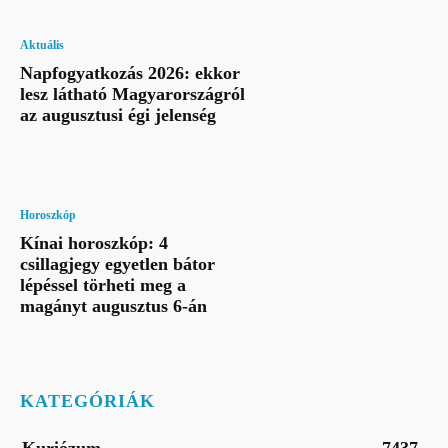
Aktuális
Napfogyatkozás 2026: ekkor
lesz látható Magyarországról
az augusztusi égi jelenség
Horoszkóp
Kínai horoszkóp: 4
csillagjegy egyetlen bátor
lépéssel törheti meg a
magányt augusztus 6-án
KATEGÓRIÁK