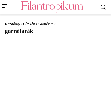
Kezdőlap
Címkék
Garnélarák
garnélarák