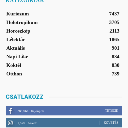
KATEGÓRIÁK
Kuriózum
7437
Holotropikum
3705
Horoszkóp
2113
Lélektár
1865
Aktuális
901
Napi Like
834
Koktél
830
Otthon
739
CSATLAKOZZ
TETSZIK
283,064
Rajongók
KÖVETÉS
1,570
Követő