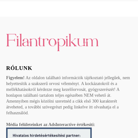
RÓLUNK
Figyelem!
Az oldalon található információk tájékoztató jellegűek, nem
helyettesítik a szakszerű orvosi véleményt. A kockázatokról és a
mellékhatásokról kérdezze meg kezelőorvosát, gyógyszerészét! A
honlapon található tartalom teljes egészében NEM vehető át.
Amennyiben mégis közölni szeretnéd a cikk első 300 karakterét
átveheted, a további szövegrészt pedig linkelve itt olvashatja el a
felhasználód.
Média felületeinket az AdsInteractive értékesíti: