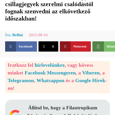
csillagjegyek szerelmi csalódástól
fognak szenvedni az elkövetkező
időszakban!
2025-08-16
Írta:
Bellini
Facebook
X
Pinterest
What
Iratkozz fel
hírlevelünkre
, vagy kövess
minket
Facebook Messengeren
, a
Viberen
, a
Telegramon
,
Whatsappon
és a
Google Hírek
-
en!
Állítsd be, hogy a Filantropikum