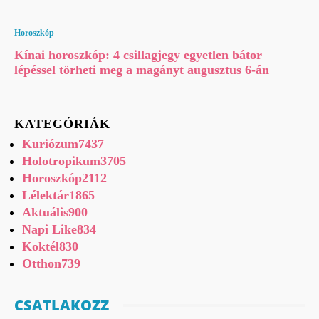
Horoszkóp
Kínai horoszkóp: 4 csillagjegy egyetlen bátor
lépéssel törheti meg a magányt augusztus 6-án
KATEGÓRIÁK
Kuriózum
7437
Holotropikum
3705
Horoszkóp
2112
Lélektár
1865
Aktuális
900
Napi Like
834
Koktél
830
Otthon
739
CSATLAKOZZ