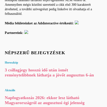
honlapon található tartalom teljes egészében NEM vehető át.
Amennyiben mégis közölni szeretnéd a cikk első 300 karakterét
átveheted, a további szövegrészt pedig linkelve itt olvashatja el a
felhasználód.
Média felületeinket az AdsInteractive értékesíti:
Partnereink:
NÉPSZERŰ BEJEGYZÉSEK
Horoszkóp
3 csillagjegy hosszú idő után ismét
reménytelibbnek láthatja a jövőt augusztus 6-án
Aktuális
Napfogyatkozás 2026: ekkor lesz látható
Magyarországról az augusztusi égi jelenség