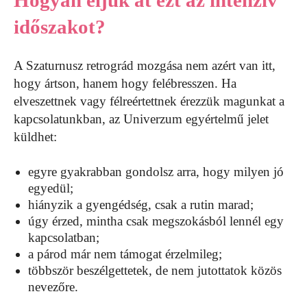
Hogyan éljük át ezt az intenzív
időszakot?
A Szaturnusz retrográd mozgása nem azért van itt,
hogy ártson, hanem hogy felébresszen. Ha
elveszettnek vagy félreértettnek érezzük magunkat a
kapcsolatunkban, az Univerzum egyértelmű jelet
küldhet:
egyre gyakrabban gondolsz arra, hogy milyen jó
egyedül;
hiányzik a gyengédség, csak a rutin marad;
úgy érzed, mintha csak megszokásból lennél egy
kapcsolatban;
a párod már nem támogat érzelmileg;
többször beszélgettetek, de nem jutottatok közös
nevezőre.