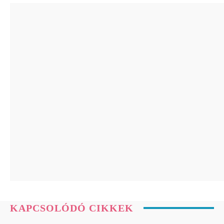
Holotropikum
Ingerlékenyebb vagy és rosszabbul alszol a
hőségben? A tartós meleg a lelkiállapotodra
is hatással...
Holotropikum
Ez a fejfájás már komoly bajt jelezhet: az
orvosok szerint ezekre a tünetekre figyelni...
Holotropikum
Klinikai vizsgálat bizonyítja: a Reiki segíthet
az intenzív osztályon fekvő betegeknek
KAPCSOLÓDÓ CIKKEK