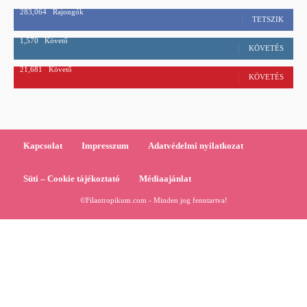
283,064
Rajongók
TETSZIK
1,570
Követő
KÖVETÉS
21,681
Követő
KÖVETÉS
Kapcsolat
Impresszum
Adatvédelmi nyilatkozat
Süti – Cookie tájékoztató
Médiaajánlat
©Filantropikum.com - Minden jog fenntartva!