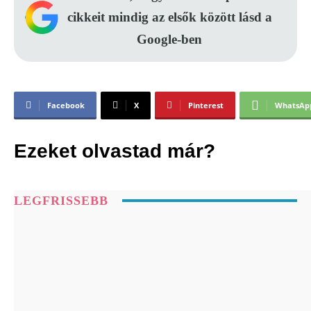
cikkeit mindig az elsők között lásd a
Google-ben
Facebook
X
Pinterest
WhatsAp
Ezeket olvastad már?
LEGFRISSEBB
3 csillagjegy hosszú idő után ismét
reménytelibbnek láthatja a jövőt augusztus
6-án
Napfogyatkozás 2026: ekkor lesz látható