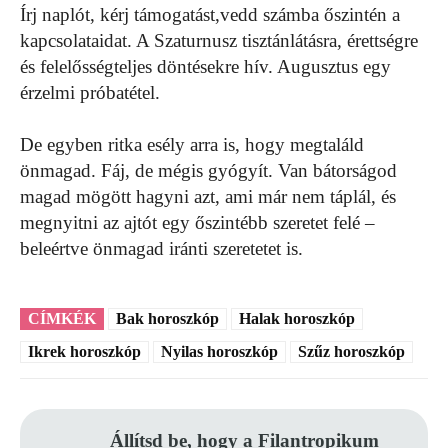
Írj naplót, kérj támogatást,vedd számba őszintén a
kapcsolataidat. A Szaturnusz tisztánlátásra, érettségre
és felelősségteljes döntésekre hív. Augusztus egy
érzelmi próbatétel.
De egyben ritka esély arra is, hogy megtaláld
önmagad. Fáj, de mégis gyógyít. Van bátorságod
magad mögött hagyni azt, ami már nem táplál, és
megnyitni az ajtót egy őszintébb szeretet felé –
beleértve önmagad iránti szeretetet is.
CÍMKÉK
Bak horoszkóp
Halak horoszkóp
Ikrek horoszkóp
Nyilas horoszkóp
Szűz horoszkóp
Állítsd be, hogy a Filantropikum