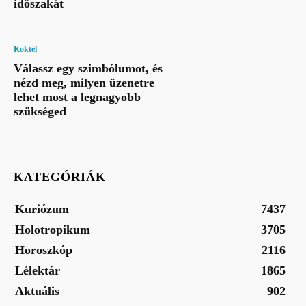
időszakát
Koktél
Válassz egy szimbólumot, és
nézd meg, milyen üzenetre
lehet most a legnagyobb
szükséged
KATEGÓRIÁK
Kuriózum
7437
Holotropikum
3705
Horoszkóp
2116
Lélektár
1865
Aktuális
902