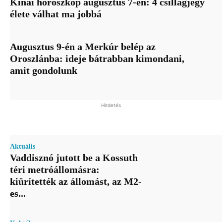
Kínai horoszkóp augusztus 7-én: 4 csillagjegy
élete válhat ma jobbá
Augusztus 9-én a Merkúr belép az
Oroszlánba: ideje bátrabban kimondani,
amit gondolunk
Hirdetés
Aktuális
Vaddisznó jutott be a Kossuth
téri metróállomásra:
kiürítették az állomást, az M2-
es...