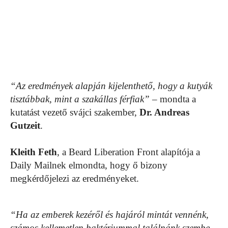
“Az eredmények alapján kijelenthető, hogy a kutyák
tisztábbak, mint a szakállas férfiak”
– mondta a
kutatást vezető svájci szakember,
Dr. Andreas
Gutzeit
.
Kleith Feth
, a Beard Liberation Front alapítója a
Daily Mailnek elmondta, hogy ő bizony
megkérdőjelezi az eredményeket.
“Ha az emberek kezéről és hajáról mintát vennénk,
számos kellemetlen baktériummal találnánk szembe