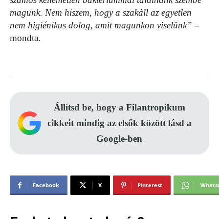
magunk. Nem hiszem, hogy a szakáll az egyetlen
nem higiénikus dolog, amit magunkon viselünk”
–
mondta.
Állítsd be, hogy a Filantropikum
cikkeit mindig az elsők között lásd a
Google-ben
Facebook
X
Pinterest
Whats