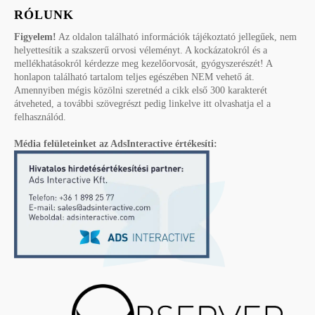
RÓLUNK
Figyelem!
Az oldalon található információk tájékoztató jellegűek, nem
helyettesítik a szakszerű orvosi véleményt. A kockázatokról és a
mellékhatásokról kérdezze meg kezelőorvosát, gyógyszerészét! A
honlapon található tartalom teljes egészében NEM vehető át.
Amennyiben mégis közölni szeretnéd a cikk első 300 karakterét
átveheted, a további szövegrészt pedig linkelve itt olvashatja el a
felhasználód.
Média felületeinket az AdsInteractive értékesíti: