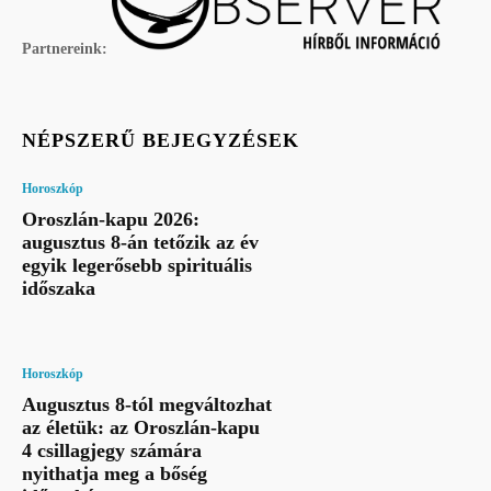
Partnereink:
NÉPSZERŰ BEJEGYZÉSEK
Horoszkóp
Oroszlán-kapu 2026:
augusztus 8-án tetőzik az év
egyik legerősebb spirituális
időszaka
Horoszkóp
Augusztus 8-tól megváltozhat
az életük: az Oroszlán-kapu
4 csillagjegy számára
nyithatja meg a bőség