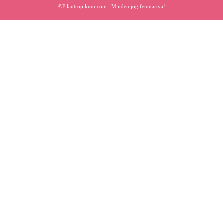
©Filantropikum.com - Minden jog fenntartva!