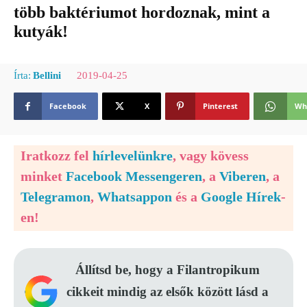
több baktériumot hordoznak, mint a
kutyák!
2019-04-25
Írta:
Bellini
Facebook
X
Pinterest
Wh
Iratkozz fel
hírlevelünkre
, vagy kövess
minket
Facebook Messengeren
, a
Viberen
, a
Telegramon
,
Whatsappon
és a
Google Hírek
-
en!
Állítsd be, hogy a Filantropikum
cikkeit mindig az elsők között lásd a