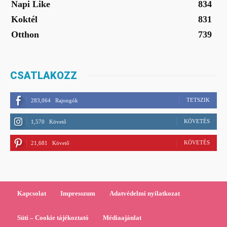
Napi Like
834
Koktél
831
Otthon
739
CSATLAKOZZ
TETSZIK
283,064
Rajongók
KÖVETÉS
1,570
Követő
KÖVETÉS
21,681
Követő
Kapcsolat
Impresszum
Adatvédelmi nyilatkozat
Süti – Cookie tájékoztató
Médiaajánlat