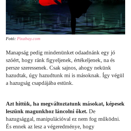
Fotó:
Pixabay.com
Manapság pedig mindenünket odaadnánk egy jó
szóért, hogy ránk figyeljenek, értékeljenek, na és
persze szeressenek. Csak sajnos, ahogy nekünk
hazudtak, úgy hazudtunk mi is másoknak. Így végül
a hazugság csapdájába estünk.
Azt hittük, ha megváltoztatunk másokat, képesek
leszünk magunkhoz láncolni őket.
De
hazugsággal, manipulációval ez nem fog működni.
És ennek az lesz a végeredménye, hogy