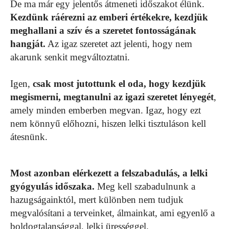
De ma már egy jelentős átmeneti időszakot élünk.
Kezdünk ráérezni az emberi értékekre, kezdjük
meghallani a szív és a szeretet fontosságának
hangját.
Az igaz szeretet azt jelenti, hogy nem
akarunk senkit megváltoztatni.
Igen,
csak most jutottunk el oda, hogy kezdjük
megismerni, megtanulni az igazi szeretet lényegét
,
amely minden emberben megvan. Igaz, hogy ezt
nem könnyű előhozni, hiszen lelki tisztuláson kell
átesnünk.
Most azonban elérkezett a felszabadulás, a lelki
gyógyulás időszaka.
Meg kell szabadulnunk a
hazugságainktól, mert különben nem tudjuk
megvalósítani a terveinket, álmainkat, ami egyenlő a
boldogtalansággal, lelki ürességgel.