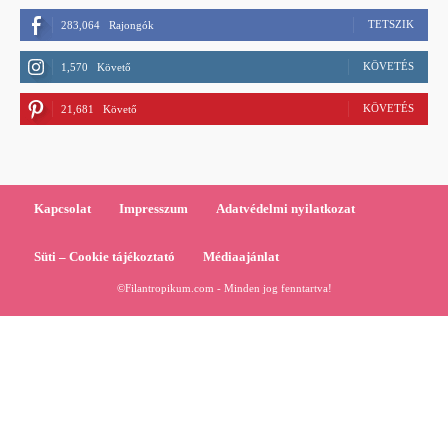
TETSZIK
283,064
Rajongók
KÖVETÉS
1,570
Követő
KÖVETÉS
21,681
Követő
Kapcsolat
Impresszum
Adatvédelmi nyilatkozat
Süti – Cookie tájékoztató
Médiaajánlat
©Filantropikum.com - Minden jog fenntartva!