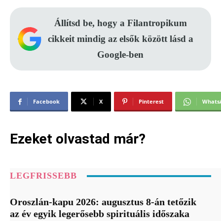
Állítsd be, hogy a Filantropikum
cikkeit mindig az elsők között lásd a
Google-ben
Facebook
X
Pinterest
Whats
Ezeket olvastad már?
LEGFRISSEBB
Oroszlán-kapu 2026: augusztus 8-án tetőzik
az év egyik legerősebb spirituális időszaka