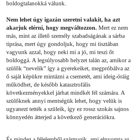
boldogtalanokká válunk.
Nem lehet úgy igazán szeretni valakit, ha azt
akarjuk elérni, hogy megváltozzon.
Mert ez nem
más, mint az illető személy szabadságának a sárba
tiprása, mert úgy gondoljuk, hogy mi tisztában
vagyunk azzal, hogy neki mi a jó, mi teszi őt
boldoggá. A legsúlyosabb helyzet talán az, amikor a
szülők “nevelik” így a gyerekeiket, megpróbálva az
ő saját képükre mintázni a csemetét, ami ideig-óráig
működhet, de később katasztrofális
következményekkel járhat mindkét fél számára. A
szülőknek annyi mentségük lehet, hogy velük is
ugyanezt tették a szüleik, így ez rossz szokás sajnos
könnyedén átterjed a következő generációkra.
És mindez a félelemből származik, ami elnyomta az