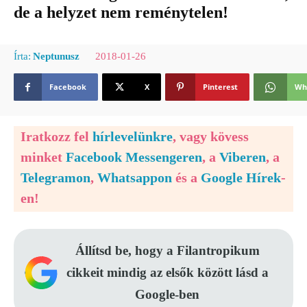
de a helyzet nem reménytelen!
2018-01-26
Írta:
Neptunusz
Facebook
X
Pinterest
Wh
Iratkozz fel
hírlevelünkre
, vagy kövess
minket
Facebook Messengeren
, a
Viberen
, a
Telegramon
,
Whatsappon
és a
Google Hírek
-
en!
Állítsd be, hogy a Filantropikum
cikkeit mindig az elsők között lásd a
Google-ben