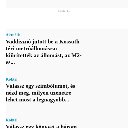
Hirdetés
Aktuális
Vaddisznó jutott be a Kossuth
téri metróállomásra:
kiürítették az állomást, az M2-
es...
Koktél
Válassz egy szimbólumot, és
nézd meg, milyen üzenetre
lehet most a legnagyobb...
Koktél
Válassz egy könyvet a három