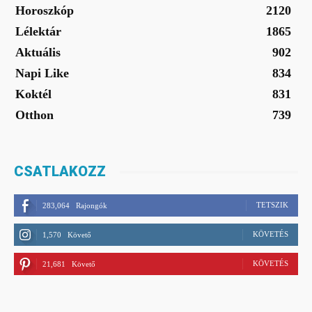
Horoszkóp
2120
Lélektár
1865
Aktuális
902
Napi Like
834
Koktél
831
Otthon
739
CSATLAKOZZ
TETSZIK
283,064
Rajongók
KÖVETÉS
1,570
Követő
KÖVETÉS
21,681
Követő