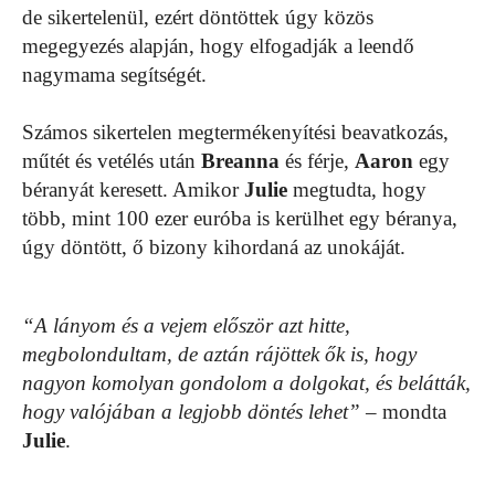
de sikertelenül, ezért döntöttek úgy közös
megegyezés alapján, hogy elfogadják a leendő
nagymama segítségét.
Számos sikertelen megtermékenyítési beavatkozás,
műtét és vetélés után
Breanna
és férje,
Aaron
egy
béranyát keresett. Amikor
Julie
megtudta, hogy
több, mint 100 ezer euróba is kerülhet egy béranya,
úgy döntött, ő bizony kihordaná az unokáját.
“A lányom és a vejem először azt hitte,
megbolondultam, de aztán rájöttek ők is, hogy
nagyon komolyan gondolom a dolgokat, és belátták,
hogy valójában a legjobb döntés lehet”
– mondta
Julie
.