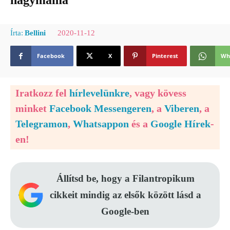
nagymama
2020-11-12
Írta:
Bellini
Facebook
X
Pinterest
Wh
Iratkozz fel
hírlevelünkre
, vagy kövess
minket
Facebook Messengeren
, a
Viberen
, a
Telegramon
,
Whatsappon
és a
Google Hírek
-
en!
Állítsd be, hogy a Filantropikum
cikkeit mindig az elsők között lásd a
Google-ben