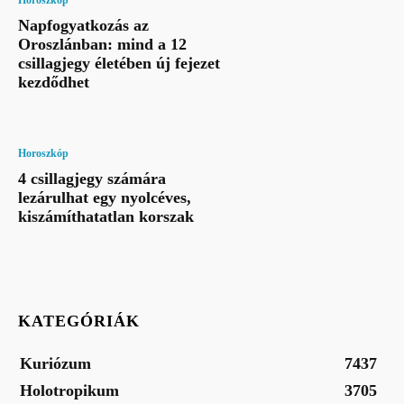
Horoszkóp
Napfogyatkozás az
Oroszlánban: mind a 12
csillagjegy életében új fejezet
kezdődhet
Horoszkóp
4 csillagjegy számára
lezárulhat egy nyolcéves,
kiszámíthatatlan korszak
KATEGÓRIÁK
Kuriózum
7437
Holotropikum
3705