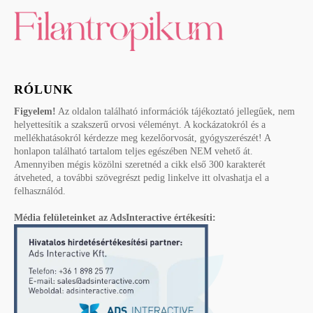
RÓLUNK
Figyelem!
Az oldalon található információk tájékoztató jellegűek, nem
helyettesítik a szakszerű orvosi véleményt. A kockázatokról és a
mellékhatásokról kérdezze meg kezelőorvosát, gyógyszerészét! A
honlapon található tartalom teljes egészében NEM vehető át.
Amennyiben mégis közölni szeretnéd a cikk első 300 karakterét
átveheted, a további szövegrészt pedig linkelve itt olvashatja el a
felhasználód.
Média felületeinket az AdsInteractive értékesíti: