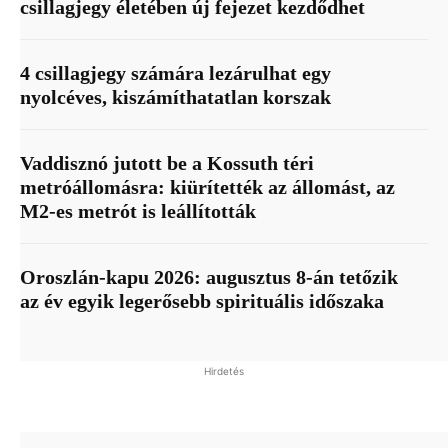
csillagjegy életében új fejezet kezdődhet
4 csillagjegy számára lezárulhat egy
nyolcéves, kiszámíthatatlan korszak
Vaddisznó jutott be a Kossuth téri
metróállomásra: kiürítették az állomást, az
M2-es metrót is leállították
Oroszlán-kapu 2026: augusztus 8-án tetőzik
az év egyik legerősebb spirituális időszaka
Hirdetés