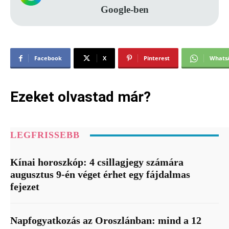
Google-ben
Facebook
X
Pinterest
Whats
Ezeket olvastad már?
LEGFRISSEBB
Kínai horoszkóp: 4 csillagjegy számára
augusztus 9-én véget érhet egy fájdalmas
fejezet
Napfogyatkozás az Oroszlánban: mind a 12