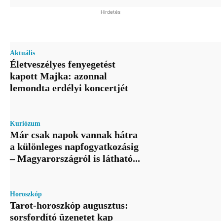
Hirdetés
Aktuális
Életveszélyes fenyegetést
kapott Majka: azonnal
lemondta erdélyi koncertjét
Kuriózum
Már csak napok vannak hátra
a különleges napfogyatkozásig
– Magyarországról is látható...
Horoszkóp
Tarot-horoszkóp augusztus:
sorsfordító üzenetet kap