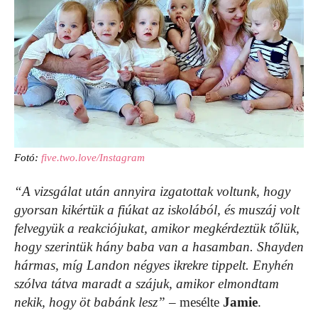
Fotó:
five.two.love/Instagram
“A vizsgálat után annyira izgatottak voltunk, hogy
gyorsan kikértük a fiúkat az iskolából, és muszáj volt
felvegyük a reakciójukat, amikor megkérdeztük tőlük,
hogy szerintük hány baba van a hasamban. Shayden
hármas, míg Landon négyes ikrekre tippelt. Enyhén
szólva tátva maradt a szájuk, amikor elmondtam
nekik, hogy öt babánk lesz”
– mesélte
Jamie
.