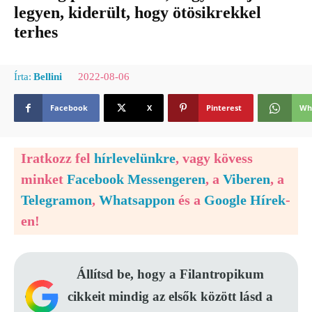
legyen, kiderült, hogy ötösikrekkel
terhes
2022-08-06
Írta:
Bellini
Facebook
X
Pinterest
Wh
Iratkozz fel
hírlevelünkre
, vagy kövess
minket
Facebook Messengeren
, a
Viberen
, a
Telegramon
,
Whatsappon
és a
Google Hírek
-
en!
Állítsd be, hogy a Filantropikum
cikkeit mindig az elsők között lásd a