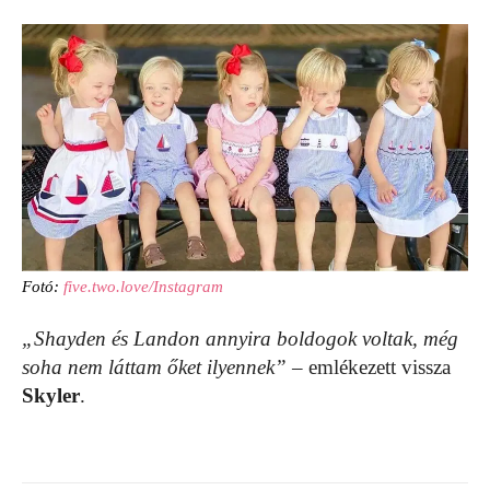
Fotó:
five.two.love/Instagram
„Shayden és Landon annyira boldogok voltak, még
soha nem láttam őket ilyennek”
– emlékezett vissza
Skyler
.