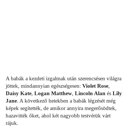
A babák a kezdeti izgalmak után szerencsésen világra
jöttek, mindannyian egészségesen:
Violet Rose
,
Daisy Kate
,
Logan Matthew
,
Lincoln Alan
és
Lily
Jane
. A következő hetekben a babák légzését még
képek segítették, de amikor annyira megerősödtek,
hazavitték őket, ahol két nagyobb testvérük várt
rájuk.