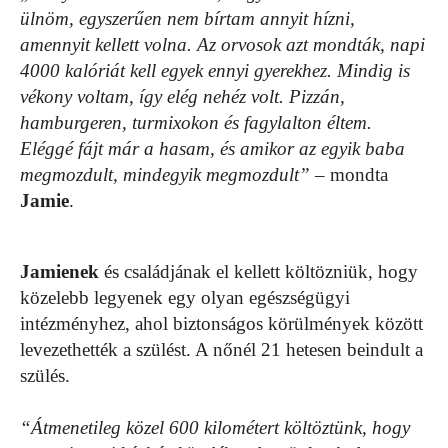
ülnöm, egyszerűen nem bírtam annyit hízni,
amennyit kellett volna. Az orvosok azt mondták, napi
4000 kalóriát kell egyek ennyi gyerekhez. Mindig is
vékony voltam, így elég nehéz volt. Pizzán,
hamburgeren, turmixokon és fagylalton éltem.
Eléggé fájt már a hasam, és amikor az egyik baba
megmozdult, mindegyik megmozdult”
– mondta
Jamie
.
Jamienek
és családjának el kellett költözniük, hogy
közelebb legyenek egy olyan egészségügyi
intézményhez, ahol biztonságos körülmények között
levezethették a szülést. A nőnél 21 hetesen beindult a
szülés.
“Átmenetileg közel 600 kilométert költöztünk, hogy