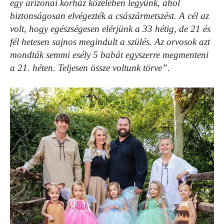
egy arizonai kórház közelében legyünk, ahol
biztonságosan elvégezték a császármetszést. A cél az
volt, hogy egészségesen elérjünk a 33 hétig, de 21 és
fél hetesen sajnos megindult a szülés. Az orvosok azt
mondták semmi esély 5 babát egyszerre megmenteni
a 21. héten. Teljesen össze voltunk törve”.