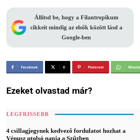
Állítsd be, hogy a Filantropikum
cikkeit mindig az elsők között lásd a
Google-ben
Facebook
X
Pinterest
Whats
Ezeket olvastad már?
LEGFRISSEBB
4 csillagjegynek kedvező fordulatot hozhat a
Vénusz utolsó napja a Szűzben