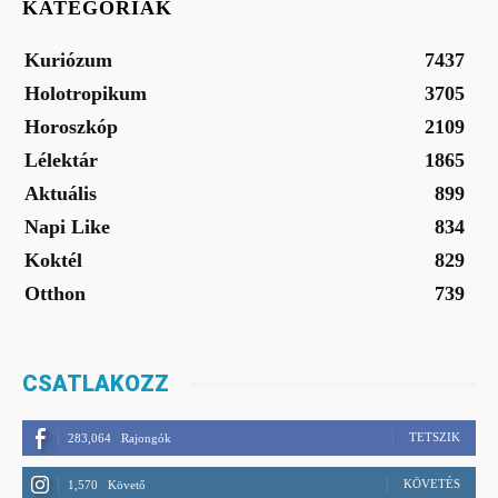
KATEGÓRIÁK
Kuriózum
7437
Holotropikum
3705
Horoszkóp
2109
Lélektár
1865
Aktuális
899
Napi Like
834
Koktél
829
Otthon
739
CSATLAKOZZ
TETSZIK
283,064
Rajongók
KÖVETÉS
1,570
Követő