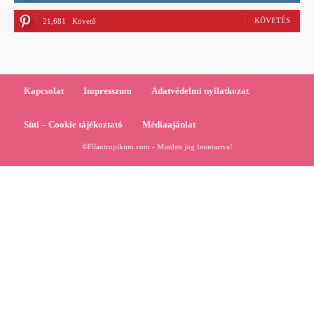
KÖVETÉS
21,681
Követő
Kapcsolat
Impresszum
Adatvédelmi nyilatkozat
Süti – Cookie tájékoztató
Médiaajánlat
©Filantropikum.com - Minden jog fenntartva!