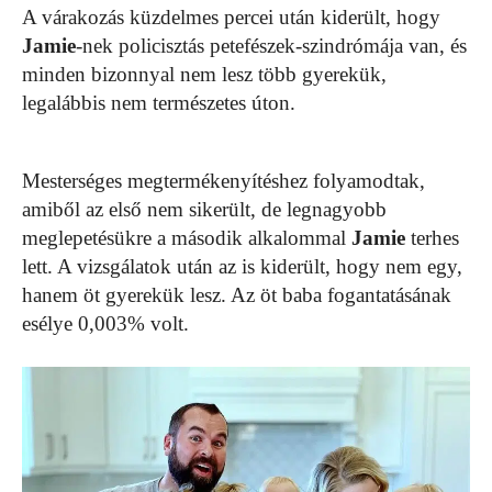
A várakozás küzdelmes percei után kiderült, hogy
Jamie
-nek policisztás petefészek-szindrómája van, és
minden bizonnyal nem lesz több gyerekük,
legalábbis nem természetes úton.
Mesterséges megtermékenyítéshez folyamodtak,
amiből az első nem sikerült, de legnagyobb
meglepetésükre a második alkalommal
Jamie
terhes
lett. A vizsgálatok után az is kiderült, hogy nem egy,
hanem öt gyerekük lesz. Az öt baba fogantatásának
esélye 0,003% volt.