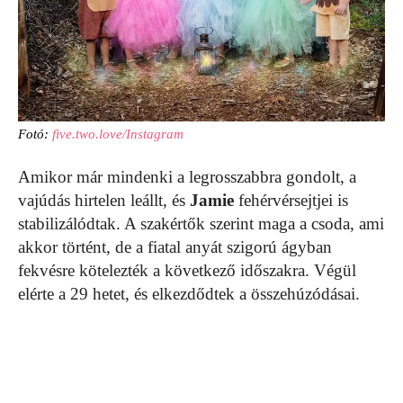
Fotó:
five.two.love/Instagram
Amikor már mindenki a legrosszabbra gondolt, a
vajúdás hirtelen leállt, és
Jamie
fehérvérsejtjei is
stabilizálódtak. A szakértők szerint maga a csoda, ami
akkor történt, de a fiatal anyát szigorú ágyban
fekvésre kötelezték a következő időszakra. Végül
elérte a 29 hetet, és elkezdődtek a összehúzódásai.