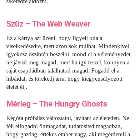
sikeredre áldozni.
Szűz – The Web Weaver
Ez a kártya azt üzeni, hogy figyelj oda a
viselkedésedre, mert azon sok múlhat. Mindenkivel
igyekezz őszintén beszélni, mond el a véleményedet,
ne játszd meg magad, mert ha így teszel, könnyen a
saját csapdádban találhatod magad. Fogadd el a
hibáidat, és törekedj arra, hogy kiegyensúlyozott
életet élj.
Mérleg – The Hungry Ghosts
Régóta próbálsz változtatni, javítani az életeden. Ne
félj elfogadni önmagadat, tudatosítsd magadban,
hogy gazdag, értékes ember vagy, aki megérdemli a