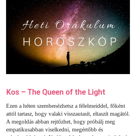
Kos – The Queen of the Light
Ezen a héten szembenézhetsz a félelmeiddel, főként
attól tartasz, hogy valaki visszautasít, eltaszít magától.
A megoldás abban rejtőzhet, hogy próbálj meg
empatikusabban viselkedni, megértőbb és