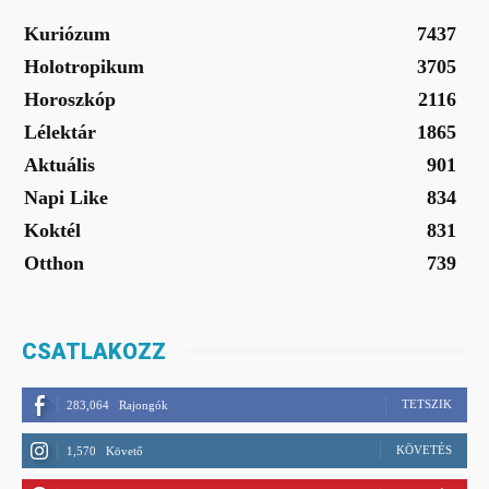
Kuriózum
7437
Holotropikum
3705
Horoszkóp
2116
Lélektár
1865
Aktuális
901
Napi Like
834
Koktél
831
Otthon
739
CSATLAKOZZ
TETSZIK
283,064
Rajongók
KÖVETÉS
1,570
Követő