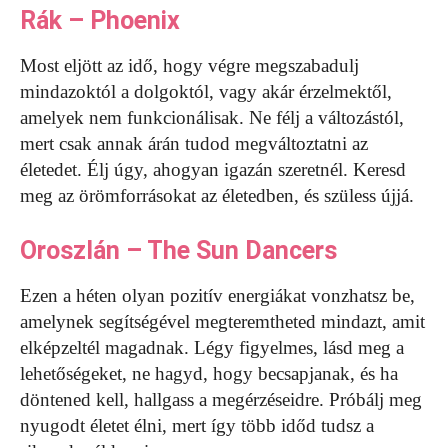
Rák – Phoenix
Most eljött az idő, hogy végre megszabadulj
mindazoktól a dolgoktól, vagy akár érzelmektől,
amelyek nem funkcionálisak. Ne félj a változástól,
mert csak annak árán tudod megváltoztatni az
életedet. Élj úgy, ahogyan igazán szeretnél. Keresd
meg az örömforrásokat az életedben, és szüless újjá.
Oroszlán – The Sun Dancers
Ezen a héten olyan pozitív energiákat vonzhatsz be,
amelynek segítségével megteremtheted mindazt, amit
elképzeltél magadnak. Légy figyelmes, lásd meg a
lehetőségeket, ne hagyd, hogy becsapjanak, és ha
döntened kell, hallgass a megérzéseidre. Próbálj meg
nyugodt életet élni, mert így több időd tudsz a