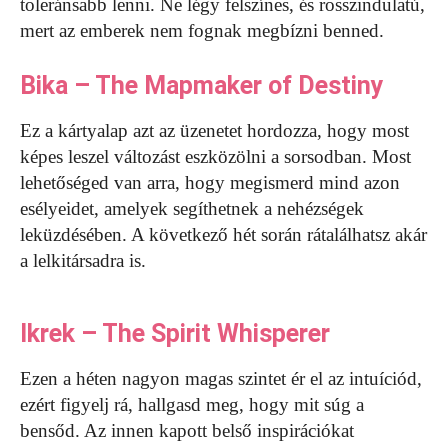
toleránsabb lenni. Ne légy felszínes, és rosszindulatú,
mert az emberek nem fognak megbízni benned.
Bika – The Mapmaker of Destiny
Ez a kártyalap azt az üzenetet hordozza, hogy most
képes leszel változást eszközölni a sorsodban. Most
lehetőséged van arra, hogy megismerd mind azon
esélyeidet, amelyek segíthetnek a nehézségek
leküzdésében. A következő hét során rátalálhatsz akár
a lelkitársadra is.
Ikrek – The Spirit Whisperer
Ezen a héten nagyon magas szintet ér el az intuíciód,
ezért figyelj rá, hallgasd meg, hogy mit súg a
bensőd. Az innen kapott belső inspirációkat