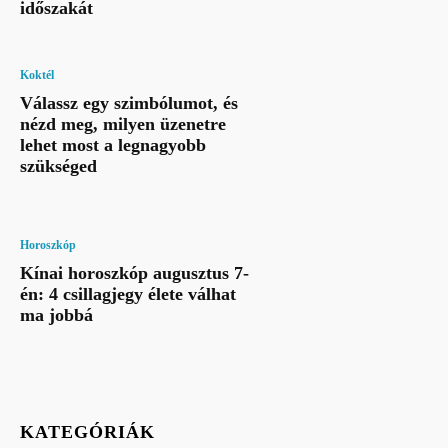
időszakát
Koktél
Válassz egy szimbólumot, és
nézd meg, milyen üzenetre
lehet most a legnagyobb
szükséged
Horoszkóp
Kínai horoszkóp augusztus 7-
én: 4 csillagjegy élete válhat
ma jobbá
KATEGÓRIÁK