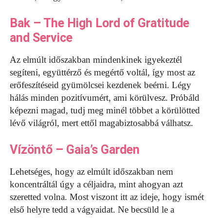
Bak – The High Lord of Gratitude
and Service
Az elmúlt időszakban mindenkinek igyekeztél
segíteni, együttérző és megértő voltál, így most az
erőfeszítéseid gyümölcsei kezdenek beérni. Légy
hálás minden pozitívumért, ami körülvesz. Próbáld
képezni magad, tudj meg minél többet a körülötted
lévő világról, mert ettől magabiztosabbá válhatsz.
Vízöntő – Gaia’s Garden
Lehetséges, hogy az elmúlt időszakban nem
koncentráltál úgy a céljaidra, mint ahogyan azt
szeretted volna. Most viszont itt az ideje, hogy ismét
első helyre tedd a vágyaidat. Ne becsüld le a