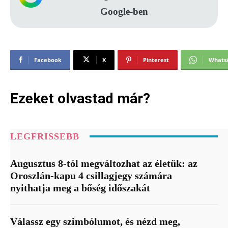
Google-ben
Facebook
X
Pinterest
Whats
Ezeket olvastad már?
LEGFRISSEBB
Augusztus 8-tól megváltozhat az életük: az
Oroszlán-kapu 4 csillagjegy számára
nyithatja meg a bőség időszakát
Válassz egy szimbólumot, és nézd meg,