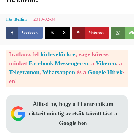
10. között!
2019-02-04
Írta:
Bellini
Facebook
X
Pinterest
Wh
Iratkozz fel
hírlevelünkre
, vagy kövess
minket
Facebook Messengeren
, a
Viberen
, a
Telegramon
,
Whatsappon
és a
Google Hírek
-
en!
Állítsd be, hogy a Filantropikum
cikkeit mindig az elsők között lásd a
Google-ben