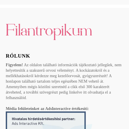
RÓLUNK
Figyelem!
Az oldalon található információk tájékoztató jellegűek, nem
helyettesítik a szakszerű orvosi véleményt. A kockázatokról és a
mellékhatásokról kérdezze meg kezelőorvosát, gyógyszerészét! A
honlapon található tartalom teljes egészében NEM vehető át.
Amennyiben mégis közölni szeretnéd a cikk első 300 karakterét
átveheted, a további szövegrészt pedig linkelve itt olvashatja el a
felhasználód.
Média felületeinket az AdsInteractive értékesíti: