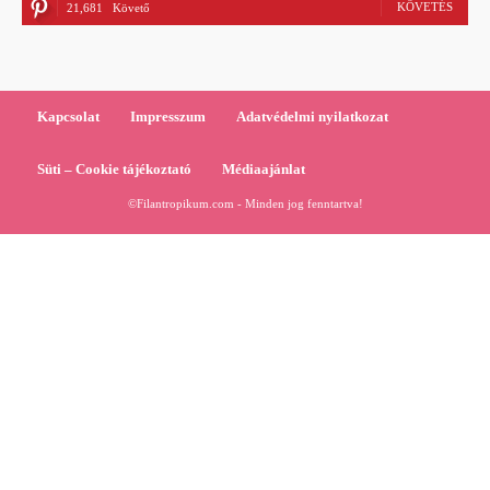
KÖVETÉS
21,681
Követő
Kapcsolat
Impresszum
Adatvédelmi nyilatkozat
Süti – Cookie tájékoztató
Médiaajánlat
©Filantropikum.com - Minden jog fenntartva!