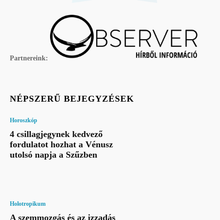
Partnereink:
NÉPSZERŰ BEJEGYZÉSEK
Horoszkóp
4 csillagjegynek kedvező
fordulatot hozhat a Vénusz
utolsó napja a Szűzben
Holotropikum
A szemmozgás és az izzadás