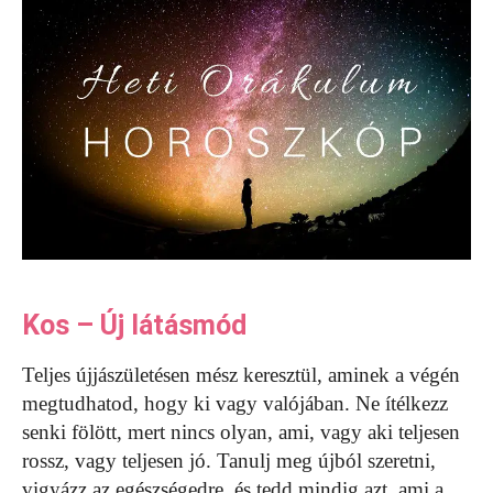
Kos – Új látásmód
Teljes újjászületésen mész keresztül, aminek a végén
megtudhatod, hogy ki vagy valójában. Ne ítélkezz
senki fölött, mert nincs olyan, ami, vagy aki teljesen
rossz, vagy teljesen jó. Tanulj meg újból szeretni,
vigyázz az egészségedre, és tedd mindig azt, ami a