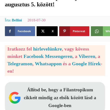
augusztus 5. között!
2018-07-30
Írta:
Bellini
Facebook
X
Pinterest
Wh
Iratkozz fel
hírlevelünkre
, vagy kövess
minket
Facebook Messengeren
, a
Viberen
, a
Telegramon
,
Whatsappon
és a
Google Hírek
-
en!
Állítsd be, hogy a Filantropikum
cikkeit mindig az elsők között lásd a
Google-ben