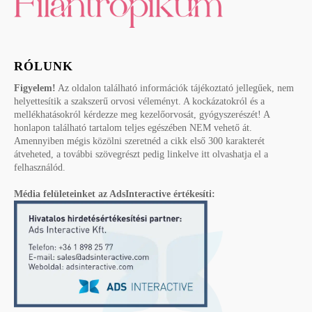
RÓLUNK
Figyelem!
Az oldalon található információk tájékoztató jellegűek, nem
helyettesítik a szakszerű orvosi véleményt. A kockázatokról és a
mellékhatásokról kérdezze meg kezelőorvosát, gyógyszerészét! A
honlapon található tartalom teljes egészében NEM vehető át.
Amennyiben mégis közölni szeretnéd a cikk első 300 karakterét
átveheted, a további szövegrészt pedig linkelve itt olvashatja el a
felhasználód.
Média felületeinket az AdsInteractive értékesíti: