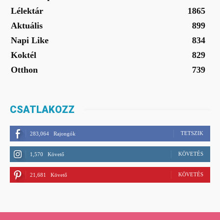
Lélektár
1865
Aktuális
899
Napi Like
834
Koktél
829
Otthon
739
CSATLAKOZZ
TETSZIK
283,064
Rajongók
KÖVETÉS
1,570
Követő
KÖVETÉS
21,681
Követő