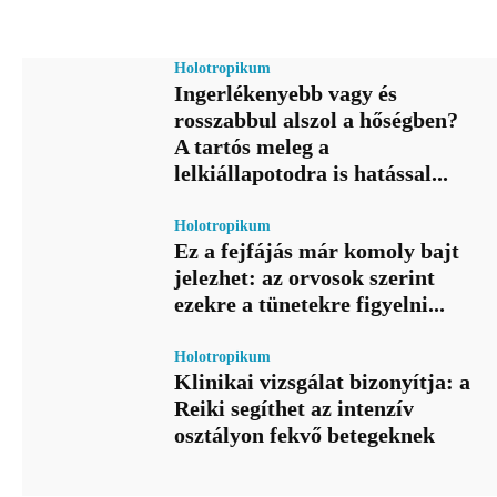
Holotropikum
Ingerlékenyebb vagy és
rosszabbul alszol a hőségben?
A tartós meleg a
lelkiállapotodra is hatással...
Holotropikum
Ez a fejfájás már komoly bajt
jelezhet: az orvosok szerint
ezekre a tünetekre figyelni...
Holotropikum
Klinikai vizsgálat bizonyítja: a
Reiki segíthet az intenzív
osztályon fekvő betegeknek