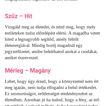
Szűz – Hit
Vizsgáld meg az életedet, és nézd meg, hogy mely
területeken tudsz előrelépést elérni. A magadba vetett
hited a legnagyobb segítőd, amely feltölt
életenergiával. Mindig hordj magadnál egy
jegyzetfüzetet, amibe beleírhatod azokat a csodákat,
amiket észreveszel.
Mérleg – Magány
Lehet, hogy úgy érzed, hogy a környezeted nem ért
meg igazán, nem tudja elfogadni a belső értékeidet.
Ez szomorúságot, erőtlenséget eredményezhet az
életedben. Azonban jó ha tudod, hogy a fény, az erő
ott rejtőzik a szíved mélyén, és ha kapcsolatot tudsz