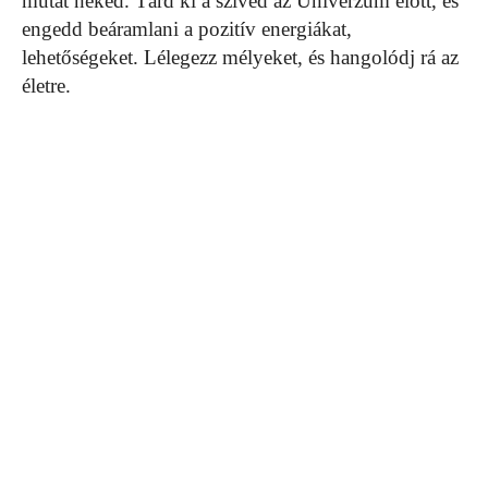
mutat neked. Tárd ki a szíved az Univerzum előtt, és
engedd beáramlani a pozitív energiákat,
lehetőségeket. Lélegezz mélyeket, és hangolódj rá az
életre.