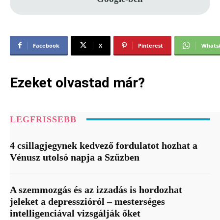
Facebook
X
Pinterest
Whats
Ezeket olvastad már?
LEGFRISSEBB
4 csillagjegynek kedvező fordulatot hozhat a
Vénusz utolsó napja a Szűzben
A szemmozgás és az izzadás is hordozhat
jeleket a depresszióról – mesterséges
intelligenciával vizsgálják őket