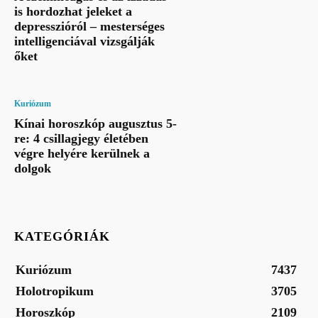
is hordozhat jeleket a
depresszióról – mesterséges
intelligenciával vizsgálják
őket
Kuriózum
Kínai horoszkóp augusztus 5-
re: 4 csillagjegy életében
végre helyére kerülnek a
dolgok
KATEGÓRIÁK
Kuriózum
7437
Holotropikum
3705
Horoszkóp
2109