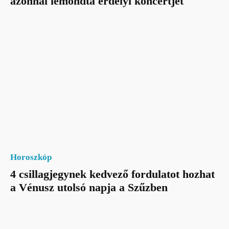
azonnal lemondta erdélyi koncertjét
Horoszkóp
4 csillagjegynek kedvező fordulatot hozhat
a Vénusz utolsó napja a Szűzben