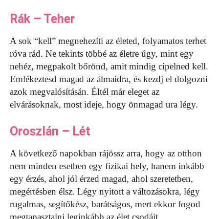
Rák – Teher
A sok “kell” megnehezíti az életed, folyamatos terhet
róva rád. Ne tekints többé az életre úgy, mint egy
nehéz, megpakolt bőrönd, amit mindig cipelned kell.
Emlékeztesd magad az álmaidra, és kezdj el dolgozni
azok megvalósításán. Éltél már eleget az
elvárásoknak, most ideje, hogy önmagad ura légy.
Oroszlán – Lét
A következő napokban rájössz arra, hogy az otthon
nem minden esetben egy fizikai hely, hanem inkább
egy érzés, ahol jól érzed magad, ahol szeretetben,
megértésben élsz. Légy nyitott a változásokra, légy
rugalmas, segítőkész, barátságos, mert ekkor fogod
megtapasztalni leginkább az élet csodáit.