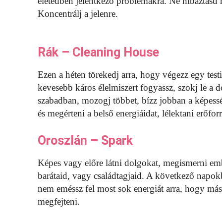
életedben jelentkező problémákra. Ne hibáztasd 
Koncentrálj a jelenre.
Rák – Cleaning House
Ezen a héten törekedj arra, hogy végezz egy testi 
kevesebb káros élelmiszert fogyassz, szokj le a d
szabadban, mozogj többet, bízz jobban a képessé
és megérteni a belső energiáidat, lélektani erőforr
Oroszlán – Spark
Képes vagy előre látni dolgokat, megismerni em
barátaid, vagy családtagjaid. A következő napok
nem eméssz fel most sok energiát arra, hogy má
megfejteni.