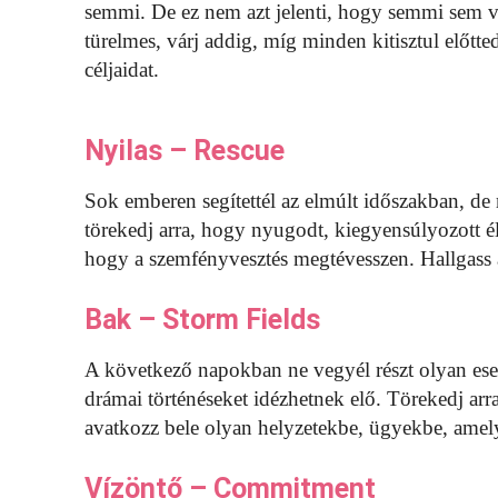
semmi. De ez nem azt jelenti, hogy semmi sem v
türelmes, várj addig, míg minden kitisztul előt
céljaidat.
Nyilas – Rescue
Sok emberen segítettél az elmúlt időszakban, de
törekedj arra, hogy nyugodt, kiegyensúlyozott él
hogy a szemfényvesztés megtévesszen. Hallgass a 
Bak – Storm Fields
A következő napokban ne vegyél részt olyan es
drámai történéseket idézhetnek elő. Törekedj ar
avatkozz bele olyan helyzetekbe, ügyekbe, amel
Vízöntő – Commitment