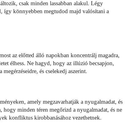
áltozik, csak minden lassabban alakul. Légy
ted, így könnyebben megtudod majd valósítani a
 most az előtted álló napokban koncentrálj magadra,
etet élhess. Ne hagyd, hogy az illúzió becsapjon,
megérzéseidre, és cselekedj aszerint.
eményeken, amely megzavarhatják a nyugalmadat, és
ra, hogy minden téren megőrizd a nyugalmadat, és ne
yek konfliktus kirobbanásához vezethetnek.