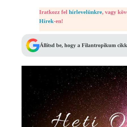
Iratkozz fel
hírlevelünkre
, vagy kö
Hírek
-en!
Állítsd be, hogy a Filantropikum cikk