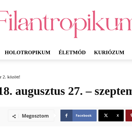
HOLOTROPIKUM
ÉLETMÓD
KURIÓZUM
 2. között!
. augusztus 27. – szeptem
Megosztom
Facebook
X