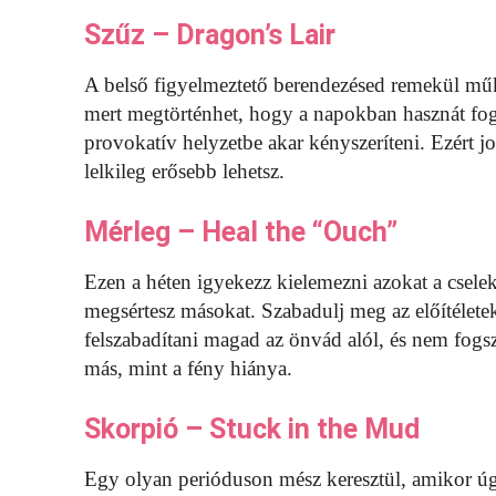
Szűz – Dragon’s Lair
A belső figyelmeztető berendezésed remekül műk
mert megtörténhet, hogy a napokban hasznát fo
provokatív helyzetbe akar kényszeríteni. Ezért job
lelkileg erősebb lehetsz.
Mérleg – Heal the “Ouch”
Ezen a héten igyekezz kielemezni azokat a csele
megsértesz másokat. Szabadulj meg az előítéletek
felszabadítani magad az önvád alól, és nem fogsz
más, mint a fény hiánya.
Skorpió – Stuck in the Mud
Egy olyan perióduson mész keresztül, amikor ú