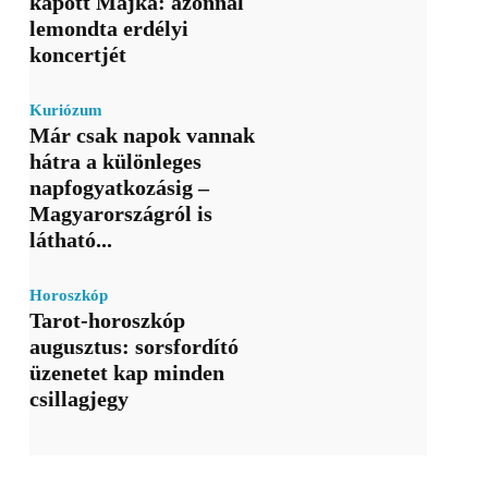
kapott Majka: azonnal
lemondta erdélyi
koncertjét
Kuriózum
Már csak napok vannak
hátra a különleges
napfogyatkozásig –
Magyarországról is
látható...
Horoszkóp
Tarot-horoszkóp
augusztus: sorsfordító
üzenetet kap minden
csillagjegy