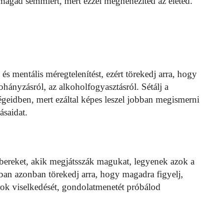
magad semmiért, mert ezzel megnehezíted az életed.
és mentális méregtelenítést, ezért törekedj arra, hogy
ohányzásról, az alkoholfogyasztásról. Sétálj a
geidben, mert ezáltal képes leszel jobban megismerni
ásaidat.
bereket, akik megjátsszák magukat, legyenek azok a
ban azonban törekedj arra, hogy magadra figyelj,
sok viselkedését, gondolatmenetét próbálod