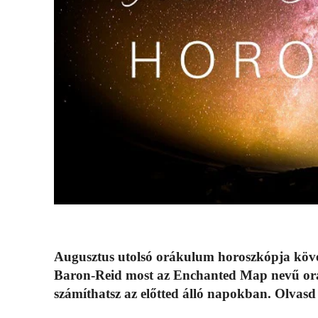
Augusztus utolsó orákulum horoszkópja követ
Baron-Reid most az Enchanted Map nevű orá
számíthatsz az előtted álló napokban. Olvasd 