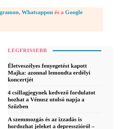
egramon
,
Whatsappon
és a
Google
LEGFRISSEBB
Életveszélyes fenyegetést kapott
Majka: azonnal lemondta erdélyi
koncertjét
4 csillagjegynek kedvező fordulatot
hozhat a Vénusz utolsó napja a
Szűzben
A szemmozgás és az izzadás is
hordozhat jeleket a depresszióról –