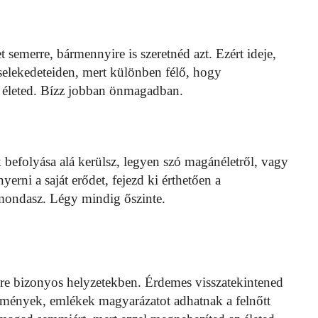
semerre, bármennyire is szeretnéd azt. Ezért ideje,
cselekedeteiden, mert különben félő, hogy
az életed. Bízz jobban önmagadban.
befolyása alá kerülsz, legyen szó magánéletről, vagy
rni a saját erődet, fejezd ki érthetően a
mondasz. Légy mindig őszinte.
edre bizonyos helyzetekben. Érdemes visszatekintened
élmények, emlékek magyarázatot adhatnak a felnőtt