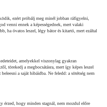
ödik, ezért próbálj meg minél jobban ráfigyelni,
god venni ennek a képességednek, mert valaki
b, ha óvatos leszel, légy bátor és kitartó, mert ezáltal
kedeteidet, amelyekkel viszonylag gyakran
től, törekedj a megbocsátásra, mert így képes leszel
 beleesni a saját hibáidba. Ne feledd: a sötétség nem
gy érzed, hogy minden stagnál, nem mozdul előre