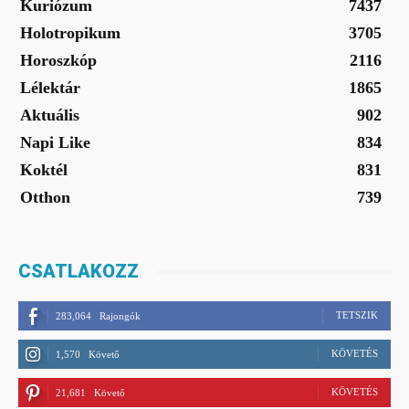
Kuriózum
7437
Holotropikum
3705
Horoszkóp
2116
Lélektár
1865
Aktuális
902
Napi Like
834
Koktél
831
Otthon
739
CSATLAKOZZ
TETSZIK
283,064
Rajongók
KÖVETÉS
1,570
Követő
KÖVETÉS
21,681
Követő