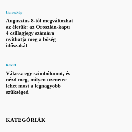
Horoszkóp
Augusztus 8-tól megváltozhat
az életük: az Oroszlán-kapu
4 csillagjegy számára
nyithatja meg a bőség
időszakát
Koktél
Válassz egy szimbólumot, és
nézd meg, milyen üzenetre
lehet most a legnagyobb
szükséged
KATEGÓRIÁK