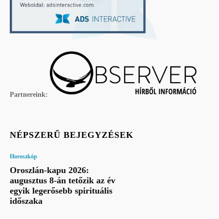
Partnereink:
NÉPSZERŰ BEJEGYZÉSEK
Horoszkóp
Oroszlán-kapu 2026:
augusztus 8-án tetőzik az év
egyik legerősebb spirituális
időszaka