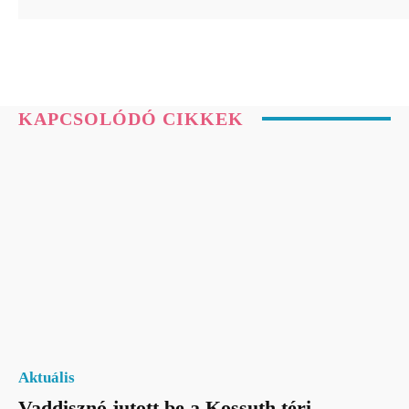
KAPCSOLÓDÓ CIKKEK
Aktuális
Vaddisznó jutott be a Kossuth téri