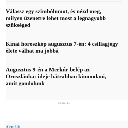
Válassz egy szimbólumot, és nézd meg,
milyen üzenetre lehet most a legnagyobb
szükséged
Kínai horoszkóp augusztus 7-én: 4 csillagjegy
élete válhat ma jobbá
Augusztus 9-én a Merkúr belép az
Oroszlánba: ideje bátrabban kimondani,
amit gondolunk
Hirdetés
Aktuális