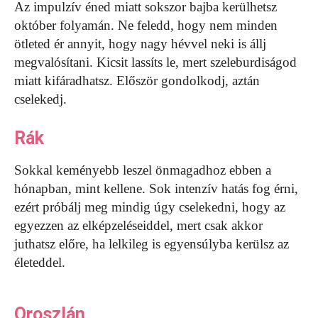
Az impulzív éned miatt sokszor bajba kerülhetsz
október folyamán. Ne feledd, hogy nem minden
ötleted ér annyit, hogy nagy hévvel neki is állj
megvalósítani. Kicsit lassíts le, mert szeleburdiságod
miatt kifáradhatsz. Először gondolkodj, aztán
cselekedj.
Rák
Sokkal keményebb leszel önmagadhoz ebben a
hónapban, mint kellene. Sok intenzív hatás fog érni,
ezért próbálj meg mindig úgy cselekedni, hogy az
egyezzen az elképzeléseiddel, mert csak akkor
juthatsz előre, ha lelkileg is egyensúlyba kerülsz az
életeddel.
Oroszlán