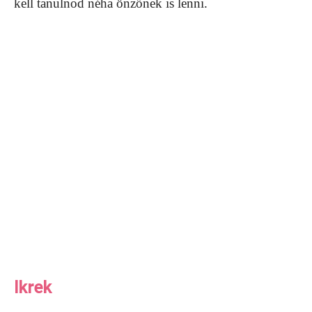
kell tanulnod néha önzőnek is lenni.
Ikrek