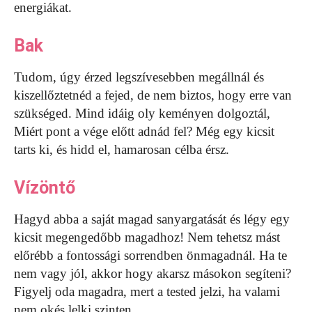
energiákat.
Bak
Tudom, úgy érzed legszívesebben megállnál és
kiszellőztetnéd a fejed, de nem biztos, hogy erre van
szükséged. Mind idáig oly keményen dolgoztál,
Miért pont a vége előtt adnád fel? Még egy kicsit
tarts ki, és hidd el, hamarosan célba érsz.
Vízöntő
Hagyd abba a saját magad sanyargatását és légy egy
kicsit megengedőbb magadhoz! Nem tehetsz mást
előrébb a fontossági sorrendben önmagadnál. Ha te
nem vagy jól, akkor hogy akarsz másokon segíteni?
Figyelj oda magadra, mert a tested jelzi, ha valami
nem okés lelki szinten.