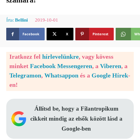
számára!
2019-10-01
Írta:
Bellini
Facebook
X
Pinterest
Wh
Iratkozz fel
hírlevelünkre
, vagy kövess
minket
Facebook Messengeren
, a
Viberen
, a
Telegramon
,
Whatsappon
és a
Google Hírek
-
en!
Állítsd be, hogy a Filantropikum
cikkeit mindig az elsők között lásd a
Google-ben