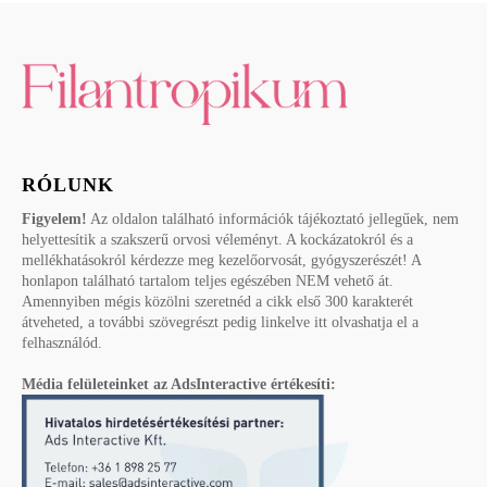
RÓLUNK
Figyelem!
Az oldalon található információk tájékoztató jellegűek, nem
helyettesítik a szakszerű orvosi véleményt. A kockázatokról és a
mellékhatásokról kérdezze meg kezelőorvosát, gyógyszerészét! A
honlapon található tartalom teljes egészében NEM vehető át.
Amennyiben mégis közölni szeretnéd a cikk első 300 karakterét
átveheted, a további szövegrészt pedig linkelve itt olvashatja el a
felhasználód.
Média felületeinket az AdsInteractive értékesíti: