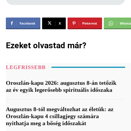
Facebook
X
Pinterest
Whats
Ezeket olvastad már?
LEGFRISSEBB
Oroszlán-kapu 2026: augusztus 8-án tetőzik
az év egyik legerősebb spirituális időszaka
Augusztus 8-tól megváltozhat az életük: az
Oroszlán-kapu 4 csillagjegy számára
nyithatja meg a bőség időszakát