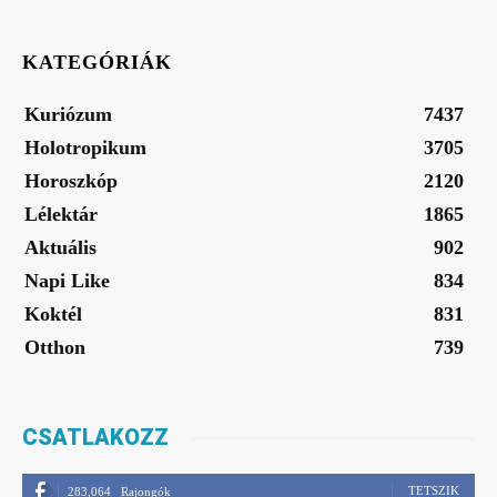
KATEGÓRIÁK
Kuriózum
7437
Holotropikum
3705
Horoszkóp
2120
Lélektár
1865
Aktuális
902
Napi Like
834
Koktél
831
Otthon
739
CSATLAKOZZ
TETSZIK
283,064
Rajongók