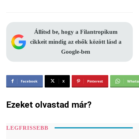
Állítsd be, hogy a Filantropikum
cikkeit mindig az elsők között lásd a
Google-ben
Facebook
X
Pinterest
Whats
Ezeket olvastad már?
LEGFRISSEBB