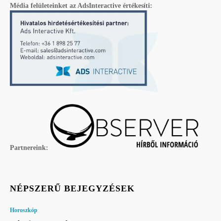
Média felületeinket az AdsInteractive értékesíti:
Partnereink:
NÉPSZERŰ BEJEGYZÉSEK
Horoszkóp