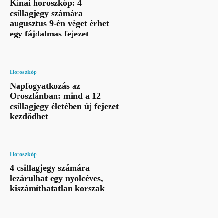
Kínai horoszkóp: 4
csillagjegy számára
augusztus 9-én véget érhet
egy fájdalmas fejezet
Horoszkóp
Napfogyatkozás az
Oroszlánban: mind a 12
csillagjegy életében új fejezet
kezdődhet
Horoszkóp
4 csillagjegy számára
lezárulhat egy nyolcéves,
kiszámíthatatlan korszak