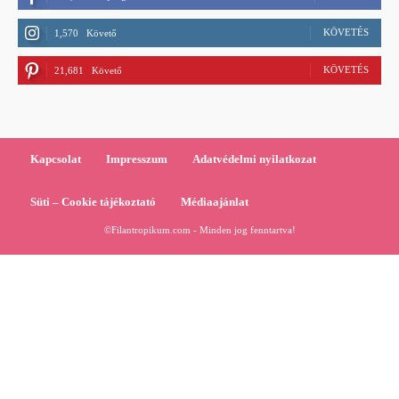
KÖVETÉS
1,570
Követő
KÖVETÉS
21,681
Követő
Kapcsolat
Impresszum
Adatvédelmi nyilatkozat
Süti – Cookie tájékoztató
Médiaajánlat
©Filantropikum.com - Minden jog fenntartva!