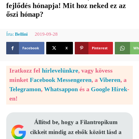
fejlődés hónapja! Mit hoz neked ez az
őszi hónap?
2019-09-28
Írta:
Bellini
Facebook
X
Pinterest
Wh
Iratkozz fel
hírlevelünkre
, vagy kövess
minket
Facebook Messengeren
, a
Viberen
, a
Telegramon
,
Whatsappon
és a
Google Hírek
-
en!
Állítsd be, hogy a Filantropikum
cikkeit mindig az elsők között lásd a