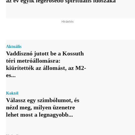
az év egyik legerősebb spirituális időszaka
Hirdetés
Aktuális
Vaddisznó jutott be a Kossuth
téri metróállomásra:
kiürítették az állomást, az M2-
es...
Koktél
Válassz egy szimbólumot, és
nézd meg, milyen üzenetre
lehet most a legnagyobb...