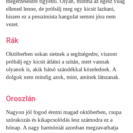
megérzéseidre figyelni. Olyan, mintha az egész világ
ellened lenne, de próbálj meg egy kicsit lazítani,
hiszen ez a pesszimista hangulat semmi jóra nem
vezet.
Rák
Októberben sokan sietnek a segítségedre, viszont
próbálj egy kicsit átlátni a szitán, mert vannak
olyanok is, akik hátsó szándékkal közelednek. A
dolgok nem mindig azok, mint, aminek látszanak.
Oroszlán
Nagyon jól fogod érezni magad októberben, csupa
szórakozás és kikapcsolódás lesz számodra ez a
hónap. A nagy harmóniát azonban megzavarhatja