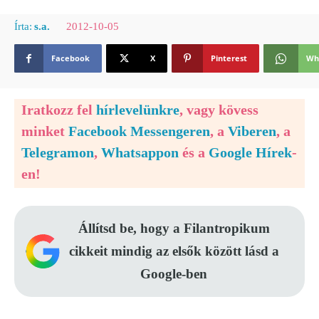
2012-10-05
Írta:
s.a.
Facebook
X
Pinterest
Wh
Iratkozz fel
hírlevelünkre
, vagy kövess
minket
Facebook Messengeren
, a
Viberen
, a
Telegramon
,
Whatsappon
és a
Google Hírek
-
en!
Állítsd be, hogy a Filantropikum
cikkeit mindig az elsők között lásd a
Google-ben