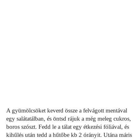
A gyümölcsöket keverd össze a felvágott mentával
egy salátatálban, és öntsd rájuk a még meleg cukros,
boros szószt. Fedd le a tálat egy étkezési fóliával, és
kihűlés után tedd a hűtőbe kb 2 órányit. Utána máris