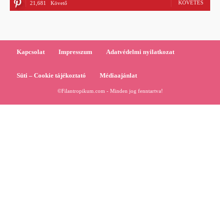
KÖVETÉS
21,681
Követő
Kapcsolat
Impresszum
Adatvédelmi nyilatkozat
Süti – Cookie tájékoztató
Médiaajánlat
©Filantropikum.com - Minden jog fenntartva!