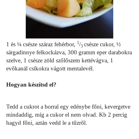
1
1 és ¼ csésze száraz fehérbor,
/
csésze cukor, ½
3
sárgadinnye felkockázva, 300 gramm eper darabokra
szelve, 1 csésze zöld szőlőszem kettévágva, 1
evőkanál csíkokra vágott mentalevél.
Hogyan készítsd el?
Tedd a cukrot a borral egy edénybe főni, kevergetve
mindaddig, míg a cukor el nem olvad. Kb 2 percig
hagyd főni, aztán vedd le a tűzről.