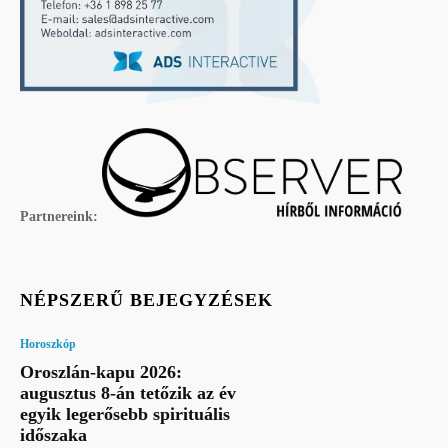
Partnereink:
NÉPSZERŰ BEJEGYZÉSEK
Horoszkóp
Oroszlán-kapu 2026:
augusztus 8-án tetőzik az év
egyik legerősebb spirituális
időszaka