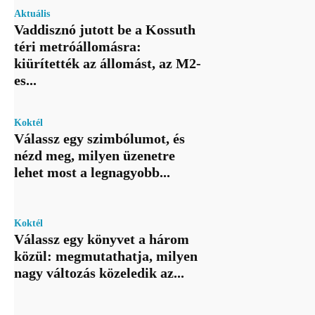
Aktuális
Vaddisznó jutott be a Kossuth
téri metróállomásra:
kiürítették az állomást, az M2-
es...
Koktél
Válassz egy szimbólumot, és
nézd meg, milyen üzenetre
lehet most a legnagyobb...
Koktél
Válassz egy könyvet a három
közül: megmutathatja, milyen
nagy változás közeledik az...