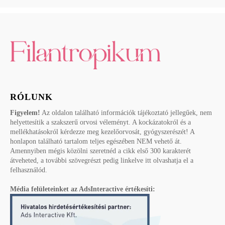
RÓLUNK
Figyelem!
Az oldalon található információk tájékoztató jellegűek, nem
helyettesítik a szakszerű orvosi véleményt. A kockázatokról és a
mellékhatásokról kérdezze meg kezelőorvosát, gyógyszerészét! A
honlapon található tartalom teljes egészében NEM vehető át.
Amennyiben mégis közölni szeretnéd a cikk első 300 karakterét
átveheted, a további szövegrészt pedig linkelve itt olvashatja el a
felhasználód.
Média felületeinket az AdsInteractive értékesíti: