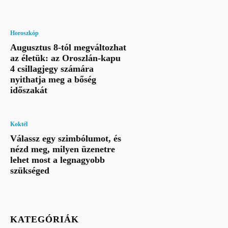
Horoszkóp
Augusztus 8-tól megváltozhat
az életük: az Oroszlán-kapu
4 csillagjegy számára
nyithatja meg a bőség
időszakát
Koktél
Válassz egy szimbólumot, és
nézd meg, milyen üzenetre
lehet most a legnagyobb
szükséged
KATEGÓRIÁK