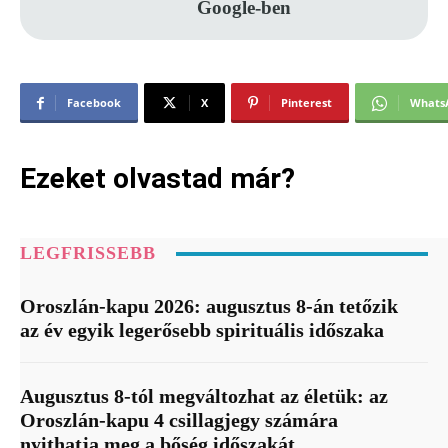
Google-ben
Facebook
X
Pinterest
Whats
Ezeket olvastad már?
LEGFRISSEBB
Oroszlán-kapu 2026: augusztus 8-án tetőzik
az év egyik legerősebb spirituális időszaka
Augusztus 8-tól megváltozhat az életük: az
Oroszlán-kapu 4 csillagjegy számára
nyithatja meg a bőség időszakát