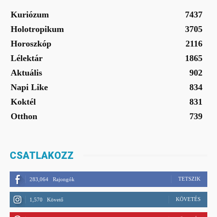
Kuriózum
7437
Holotropikum
3705
Horoszkóp
2116
Lélektár
1865
Aktuális
902
Napi Like
834
Koktél
831
Otthon
739
CSATLAKOZZ
TETSZIK
283,064
Rajongók
KÖVETÉS
1,570
Követő