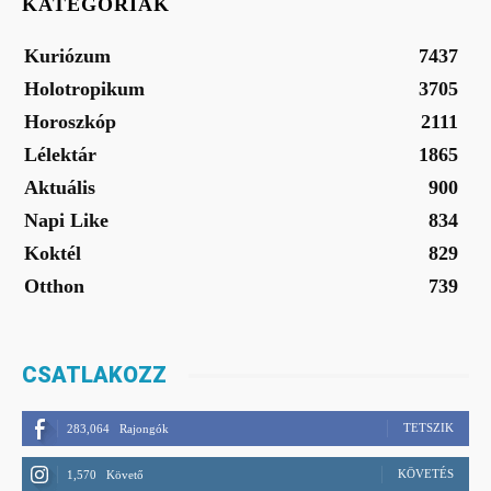
KATEGÓRIÁK
Kuriózum
7437
Holotropikum
3705
Horoszkóp
2111
Lélektár
1865
Aktuális
900
Napi Like
834
Koktél
829
Otthon
739
CSATLAKOZZ
TETSZIK
283,064
Rajongók
KÖVETÉS
1,570
Követő