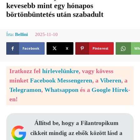
kevesebb mint egy hónapos
börtönbüntetés után szabadult
2025-11-10
Írta:
Bellini
Facebook
X
Pinterest
Wh
Iratkozz fel
hírlevelünkre
, vagy kövess
minket
Facebook Messengeren
, a
Viberen
, a
Telegramon
,
Whatsappon
és a
Google Hírek
-
en!
Állítsd be, hogy a Filantropikum
cikkeit mindig az elsők között lásd a