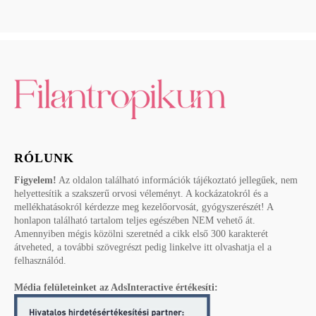
RÓLUNK
Figyelem!
Az oldalon található információk tájékoztató jellegűek, nem
helyettesítik a szakszerű orvosi véleményt. A kockázatokról és a
mellékhatásokról kérdezze meg kezelőorvosát, gyógyszerészét! A
honlapon található tartalom teljes egészében NEM vehető át.
Amennyiben mégis közölni szeretnéd a cikk első 300 karakterét
átveheted, a további szövegrészt pedig linkelve itt olvashatja el a
felhasználód.
Média felületeinket az AdsInteractive értékesíti: