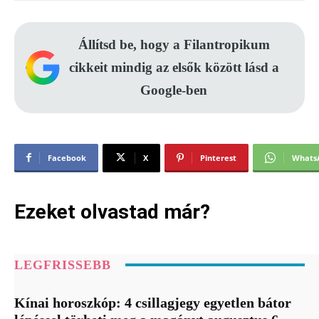
Állítsd be, hogy a Filantropikum
cikkeit mindig az elsők között lásd a
Google-ben
Facebook
X
Pinterest
Whats
Ezeket olvastad már?
LEGFRISSEBB
Kínai horoszkóp: 4 csillagjegy egyetlen bátor