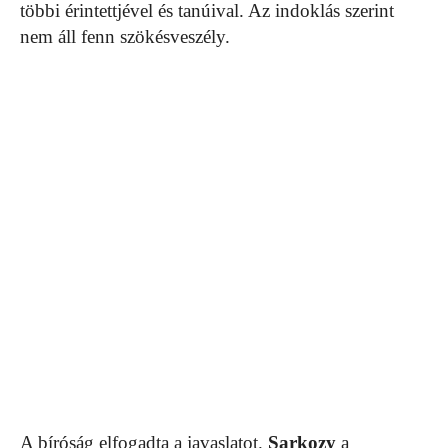
többi érintettjével és tanúival. Az indoklás szerint
nem áll fenn szökésveszély.
A bíróság elfogadta a javaslatot.
Sarkozy
a