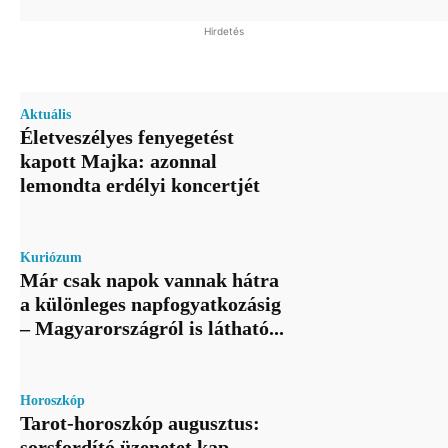
Hirdetés
Aktuális
Életveszélyes fenyegetést
kapott Majka: azonnal
lemondta erdélyi koncertjét
Kuriózum
Már csak napok vannak hátra
a különleges napfogyatkozásig
– Magyarországról is látható...
Horoszkóp
Tarot-horoszkóp augusztus:
sorsfordító üzenetet kap