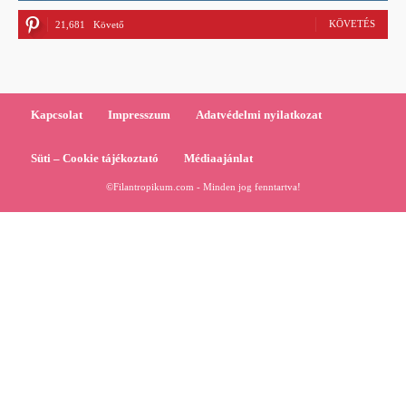
KÖVETÉS
21,681
Követő
Kapcsolat
Impresszum
Adatvédelmi nyilatkozat
Süti – Cookie tájékoztató
Médiaajánlat
©Filantropikum.com - Minden jog fenntartva!