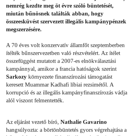
nemrég kezdte meg öt évre szóló büntetését,
miután bűnösnek találták abban, hogy
összeesküvést szervezett illegális kampánypénzek
megszerzésére.
A 70 éves volt konzervatív államfőt szeptemberben
ítélték bűnszervezetben való részvételért. Az ítélet
összefüggést mutatott a 2007-es elnökválasztási
kampánnyal, amikor a francia hatóságok szerint
Sarkozy
környezete finanszírozási támogatást
keresett Muammar Kadhafi líbiai rezsimétől. A
korrupció és az illegális kampányfinanszírozás vádja
alól viszont felmentették.
Az eljárást vezető bíró,
Nathalie Gavarino
hangsúlyozta: a börtönbüntetés gyors végrehajtása a