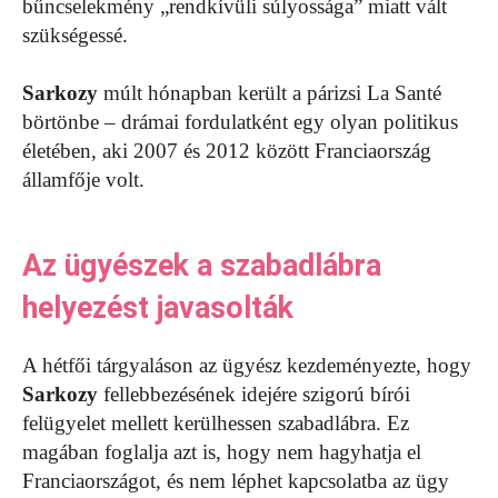
bűncselekmény „rendkívüli súlyossága” miatt vált
szükségessé.
Sarkozy
múlt hónapban került a párizsi La Santé
börtönbe – drámai fordulatként egy olyan politikus
életében, aki 2007 és 2012 között Franciaország
államfője volt.
Az ügyészek a szabadlábra
helyezést javasolták
A hétfői tárgyaláson az ügyész kezdeményezte, hogy
Sarkozy
fellebbezésének idejére szigorú bírói
felügyelet mellett kerülhessen szabadlábra. Ez
magában foglalja azt is, hogy nem hagyhatja el
Franciaországot, és nem léphet kapcsolatba az ügy