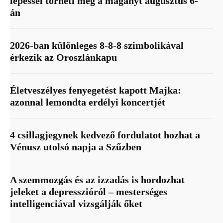
lépéssel törheti meg a magányt augusztus 6-
án
2026-ban különleges 8-8-8 szimbolikával
érkezik az Oroszlánkapu
Életveszélyes fenyegetést kapott Majka:
azonnal lemondta erdélyi koncertjét
4 csillagjegynek kedvező fordulatot hozhat a
Vénusz utolsó napja a Szűzben
A szemmozgás és az izzadás is hordozhat
jeleket a depresszióról – mesterséges
intelligenciával vizsgálják őket