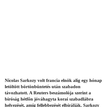
Nicolas Sarkozy volt francia elnök alig egy hónap
letöltött börtönbüntetés után szabadon
távozhatott. A Reuters beszámolója szerint a
bíróság hétfőn jóváhagyta korai szabadlábra
helyezését, amíg fellebbezését elbírálják. Sarkozy