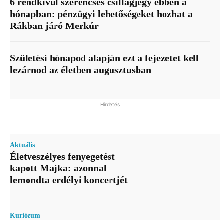
6 rendkívül szerencsés csillagjegy ebben a
hónapban: pénzügyi lehetőségeket hozhat a
Rákban járó Merkúr
Születési hónapod alapján ezt a fejezetet kell
lezárnod az életben augusztusban
Hirdetés
Aktuális
Életveszélyes fenyegetést
kapott Majka: azonnal
lemondta erdélyi koncertjét
Kuriózum