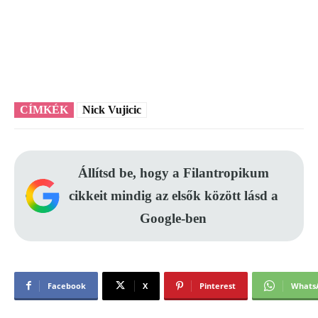
CÍMKÉK
Nick Vujicic
Állítsd be, hogy a Filantropikum
cikkeit mindig az elsők között lásd a
Google-ben
Facebook
X
Pinterest
Whats