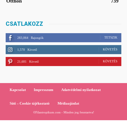
Otthon
739
CSATLAKOZZ
TETSZIK
283,064
Rajongók
KÖVETÉS
1,570
Követő
KÖVETÉS
21,681
Követő
Kapcsolat
Impresszum
Adatvédelmi nyilatkozat
Süti – Cookie tájékoztató
Médiaajánlat
©Filantropikum.com - Minden jog fenntartva!