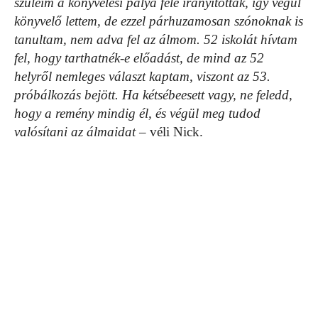
szüleim a könyvelési pálya felé irányítottak, így végül
könyvelő lettem, de ezzel párhuzamosan szónoknak is
tanultam, nem adva fel az álmom. 52 iskolát hívtam
fel, hogy tarthatnék-e előadást, de mind az 52
helyről nemleges választ kaptam, viszont az 53.
próbálkozás bejött. Ha kétsébeesett vagy, ne feledd,
hogy a remény mindig él, és végül meg tudod
valósítani az álmaidat
– véli Nick.