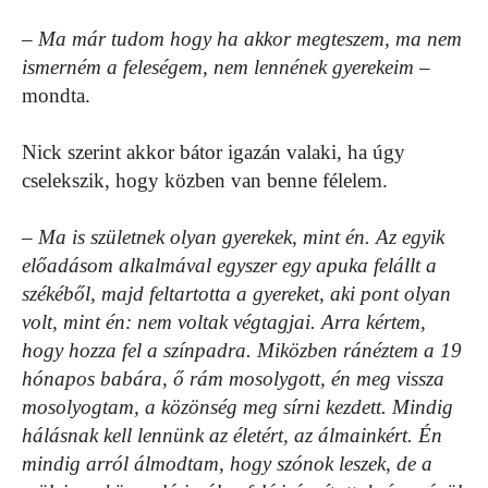
– Ma már tudom hogy ha akkor megteszem, ma nem
ismerném a feleségem, nem lennének gyerekeim
–
mondta.
Nick szerint akkor bátor igazán valaki, ha úgy
cselekszik, hogy közben van benne félelem.
– Ma is születnek olyan gyerekek, mint én. Az egyik
előadásom alkalmával egyszer egy apuka felállt a
székéből, majd feltartotta a gyereket, aki pont olyan
volt, mint én: nem voltak végtagjai. Arra kértem,
hogy hozza fel a színpadra. Miközben ránéztem a 19
hónapos babára, ő rám mosolygott, én meg vissza
mosolyogtam, a közönség meg sírni kezdett. Mindig
hálásnak kell lennünk az életért, az álmainkért. Én
mindig arról álmodtam, hogy szónok leszek, de a