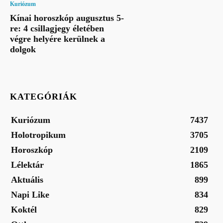
Kuriózum
Kínai horoszkóp augusztus 5-
re: 4 csillagjegy életében
végre helyére kerülnek a
dolgok
KATEGÓRIÁK
Kuriózum
7437
Holotropikum
3705
Horoszkóp
2109
Lélektár
1865
Aktuális
899
Napi Like
834
Koktél
829