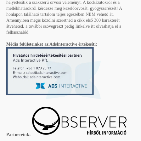
helyettesítik a szakszerű orvosi véleményt. A kockázatokról és a
mellékhatásokról kérdezze meg kezelőorvosát, gyógyszerészét! A
honlapon található tartalom teljes egészében NEM vehető át.
Amennyiben mégis közölni szeretnéd a cikk első 300 karakterét
átveheted, a további szövegrészt pedig linkelve itt olvashatja el a
felhasználód.
Média felületeinket az AdsInteractive értékesíti:
Partnereink: