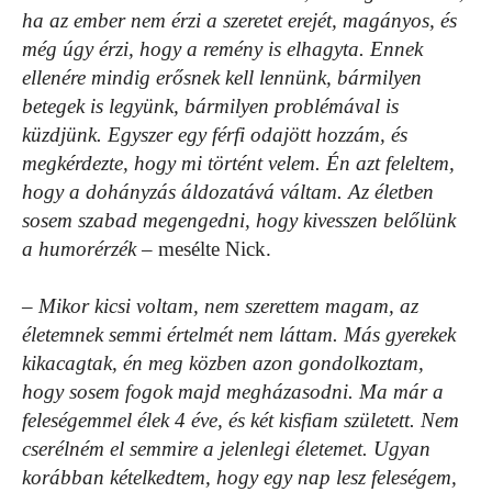
ha az ember nem érzi a szeretet erejét, magányos, és
még úgy érzi, hogy a remény is elhagyta. Ennek
ellenére mindig erősnek kell lennünk, bármilyen
betegek is legyünk, bármilyen problémával is
küzdjünk. Egyszer egy férfi odajött hozzám, és
megkérdezte, hogy mi történt velem. Én azt feleltem,
hogy a dohányzás áldozatává váltam. Az életben
sosem szabad megengedni, hogy kivesszen belőlünk
a humorérzék
– mesélte Nick.
– Mikor kicsi voltam, nem szerettem magam, az
életemnek semmi értelmét nem láttam. Más gyerekek
kikacagtak, én meg közben azon gondolkoztam,
hogy sosem fogok majd megházasodni. Ma már a
feleségemmel élek 4 éve, és két kisfiam született. Nem
cserélném el semmire a jelenlegi életemet. Ugyan
korábban kételkedtem, hogy egy nap lesz feleségem,