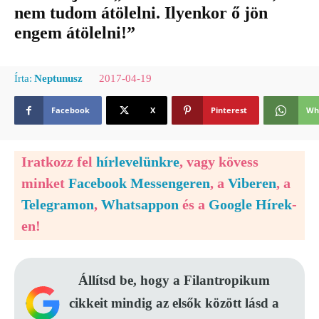
nem tudom átölelni. Ilyenkor ő jön
engem átölelni!”
2017-04-19
Írta:
Neptunusz
Facebook
X
Pinterest
Wh
Iratkozz fel
hírlevelünkre
, vagy kövess
minket
Facebook Messengeren
, a
Viberen
, a
Telegramon
,
Whatsappon
és a
Google Hírek
-
en!
Állítsd be, hogy a Filantropikum
cikkeit mindig az elsők között lásd a