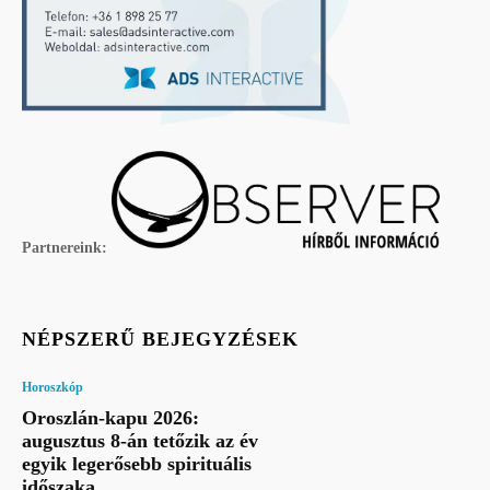
Partnereink:
NÉPSZERŰ BEJEGYZÉSEK
Horoszkóp
Oroszlán-kapu 2026:
augusztus 8-án tetőzik az év
egyik legerősebb spirituális
időszaka