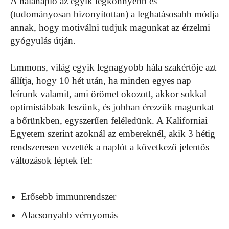
A hálanapló az egyik legkönnyebb és
(tudományosan bizonyítottan) a leghatásosabb módja
annak, hogy motiválni tudjuk magunkat az érzelmi
gyógyulás útján.
Emmons, világ egyik legnagyobb hála szakértője azt
állítja, hogy 10 hét után, ha minden egyes nap
leírunk valamit, ami örömet okozott, akkor sokkal
optimistábbak leszünk, és jobban érezzük magunkat
a bőrünkben, egyszerűen feléledünk. A Kaliforniai
Egyetem szerint azoknál az embereknél, akik 3 hétig
rendszeresen vezették a naplót a következő jelentős
változások léptek fel:
Erősebb immunrendszer
Alacsonyabb vérnyomás