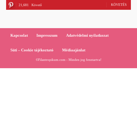
KÖVETÉS
21,681
Követő
Kapcsolat
Impresszum
Adatvédelmi nyilatkozat
Süti – Cookie tájékoztató
Médiaajánlat
©Filantropikum.com - Minden jog fenntartva!