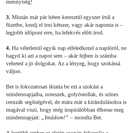
mennyiség!
3.
Miután már pár héten keresztül egyszer írtál a
füzetbe, kezdj el írni kétszer, vagy akár naponta is –
legjobb időpont erre, ha lefekvés előtt írod.
4.
Ha véletlenül egyik nap elfeledkezel a naplóról, ne
hagyd ki azt a napot sem – akár fejben is számba
veheted a jó dolgokat. Az a lényeg, hogy szokássá
váljon.
Bet is fokozatosan iktatta be ezt a szokást a
mindennapjaiba, noteszek, golyóstollak, és színes
ceruzák segítségével, de mára már a kirándulásokra is
magával viszi, hogy még inspirálóbban élhesse meg
mindennapjait:
„Imádom!”
– mondta Bet.
A legtöbb ember az elején csupán felsorolja a