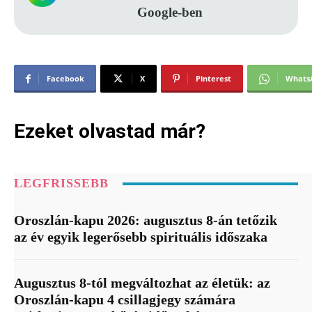
Google-ben
Facebook
X
Pinterest
Whats
Ezeket olvastad már?
LEGFRISSEBB
Oroszlán-kapu 2026: augusztus 8-án tetőzik
az év egyik legerősebb spirituális időszaka
Augusztus 8-tól megváltozhat az életük: az
Oroszlán-kapu 4 csillagjegy számára