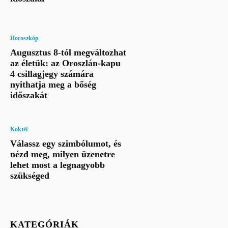
Horoszkóp
Augusztus 8-tól megváltozhat
az életük: az Oroszlán-kapu
4 csillagjegy számára
nyithatja meg a bőség
időszakát
Koktél
Válassz egy szimbólumot, és
nézd meg, milyen üzenetre
lehet most a legnagyobb
szükséged
KATEGÓRIÁK