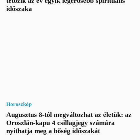
tetőzik az év egyik legerősebb spirituális
időszaka
Horoszkóp
Augusztus 8-tól megváltozhat az életük: az
Oroszlán-kapu 4 csillagjegy számára
nyithatja meg a bőség időszakát