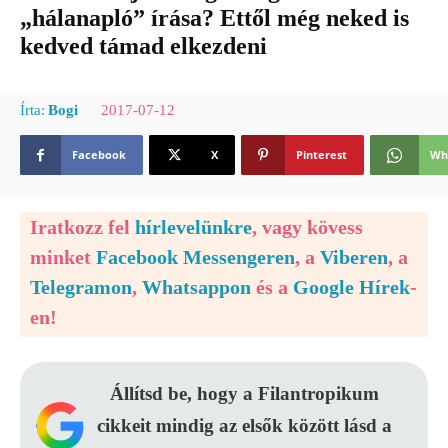
„hálanapló” írása? Ettől még neked is
kedved támad elkezdeni
2017-07-12
Írta:
Bogi
Facebook
X
Pinterest
Wh
Iratkozz fel
hírlevelünkre
, vagy kövess
minket
Facebook Messengeren
, a
Viberen
, a
Telegramon
,
Whatsappon
és a
Google Hírek
-
en!
Állítsd be, hogy a Filantropikum
cikkeit mindig az elsők között lásd a