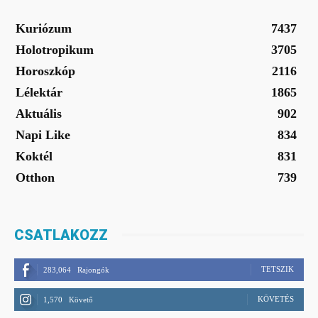
Kuriózum
7437
Holotropikum
3705
Horoszkóp
2116
Lélektár
1865
Aktuális
902
Napi Like
834
Koktél
831
Otthon
739
CSATLAKOZZ
TETSZIK
283,064
Rajongók
KÖVETÉS
1,570
Követő