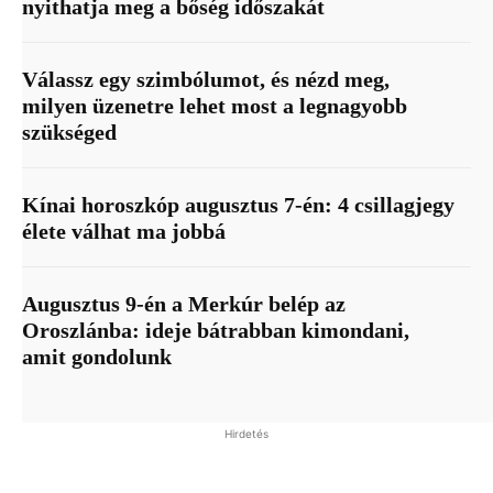
nyithatja meg a bőség időszakát
Válassz egy szimbólumot, és nézd meg,
milyen üzenetre lehet most a legnagyobb
szükséged
Kínai horoszkóp augusztus 7-én: 4 csillagjegy
élete válhat ma jobbá
Augusztus 9-én a Merkúr belép az
Oroszlánba: ideje bátrabban kimondani,
amit gondolunk
Hirdetés