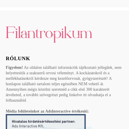
RÓLUNK
Figyelem!
Az oldalon található információk tájékoztató jellegűek, nem
helyettesítik a szakszerű orvosi véleményt. A kockázatokról és a
mellékhatásokról kérdezze meg kezelőorvosát, gyógyszerészét! A
honlapon található tartalom teljes egészében NEM vehető át.
Amennyiben mégis közölni szeretnéd a cikk első 300 karakterét
átveheted, a további szövegrészt pedig linkelve itt olvashatja el a
felhasználód.
Média felületeinket az AdsInteractive értékesíti: