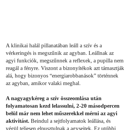
A klinikai halál pillanatában leáll a szív és a
vérkeringés is megszűnik az agyban. Leállnak az
agyi funkciók, megszűnnek a reflexek, a pupilla nem
reagál a fényre. Viszont a bizonyítékok azt támasztják
alá, hogy bizonyos “energiarobbanások” történnek
az agyban, amikor valaki meghal.
A nagyagykéreg a szív összeomlása után
folyamatosan kezd lelassulni, 2-20 másodpercen
belül már nem lehet műszerekkel mérni az agyi
aktivitást.
Beindul a sejtfolyamatok leállása, és
végül teljesen elpusztulnak a agysejtek. Ez utóbbi