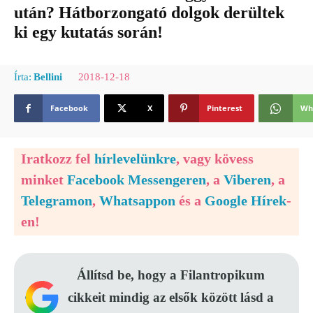
után? Hátborzongató dolgok derültek
ki egy kutatás során!
2018-12-18
Írta:
Bellini
Facebook
X
Pinterest
Wh
Iratkozz fel
hírlevelünkre
, vagy kövess
minket
Facebook Messengeren
, a
Viberen
, a
Telegramon
,
Whatsappon
és a
Google Hírek
-
en!
Állítsd be, hogy a Filantropikum
cikkeit mindig az elsők között lásd a