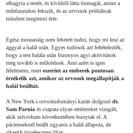
elhagyta a testét, és kívülről látta önmagát, amint a
műtőasztalon fekszik, és az orvosok próbálnak
mindent megtenni érte.
Egész mostanáig nem lehetett tudni, hogy mi lesz az
aggyal a halál után. Egyes tudósok azt feltételezték,
hogy a test halála után bizonyos agyi aktivitások
még tovább is működnek. Ami azért is igen
félelmetes, mert
eszerint az emberek pontosan
érzékelik azt, amikor az orvosok megállapítják a
halál beálltát.
A New York-i orvostudományi karán dolgozó
dr.
Sam Parnia
és csapata olyan embereket vizsgált,
akik szívroham következtében hunytak el. A
pácienseknél beállt ugyanis a halál állapota, de
sikerült újraéleszteni őket.