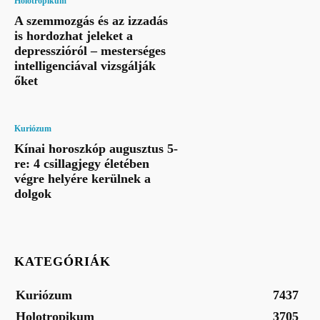
Holotropikum
A szemmozgás és az izzadás
is hordozhat jeleket a
depresszióról – mesterséges
intelligenciával vizsgálják
őket
Kuriózum
Kínai horoszkóp augusztus 5-
re: 4 csillagjegy életében
végre helyére kerülnek a
dolgok
KATEGÓRIÁK
Kuriózum
7437
Holotropikum
3705