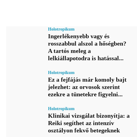
Holotropikum
Ingerlékenyebb vagy és
rosszabbul alszol a hőségben?
A tartós meleg a
lelkiállapotodra is hatással...
Holotropikum
Ez a fejfájás már komoly bajt
jelezhet: az orvosok szerint
ezekre a tünetekre figyelni...
Holotropikum
Klinikai vizsgálat bizonyítja: a
Reiki segíthet az intenzív
osztályon fekvő betegeknek