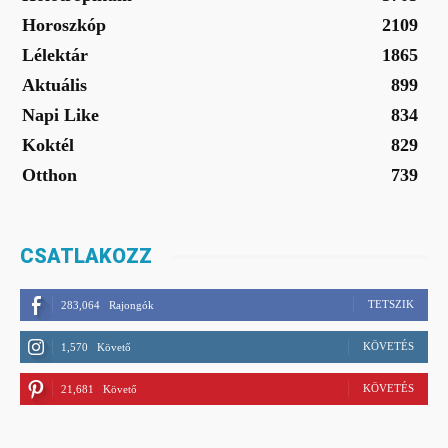
Horoszkóp
2109
Lélektár
1865
Aktuális
899
Napi Like
834
Koktél
829
Otthon
739
CSATLAKOZZ
TETSZIK
283,064
Rajongók
KÖVETÉS
1,570
Követő
KÖVETÉS
21,681
Követő