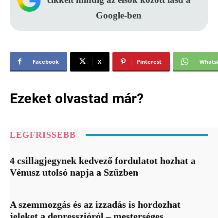
Google-ben
Facebook
X
Pinterest
Whats
Ezeket olvastad már?
LEGFRISSEBB
4 csillagjegynek kedvező fordulatot hozhat a
Vénusz utolsó napja a Szűzben
A szemmozgás és az izzadás is hordozhat
jeleket a depresszióról – mesterséges