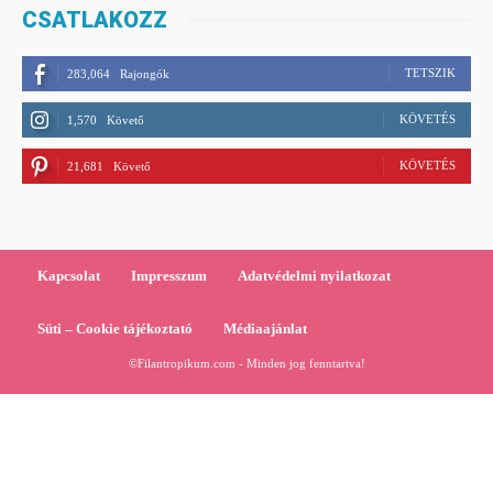
CSATLAKOZZ
TETSZIK
283,064
Rajongók
KÖVETÉS
1,570
Követő
KÖVETÉS
21,681
Követő
Kapcsolat
Impresszum
Adatvédelmi nyilatkozat
Süti – Cookie tájékoztató
Médiaajánlat
©Filantropikum.com - Minden jog fenntartva!