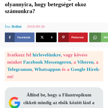
olyannyira, hogy betegséget okoz
számunkra?
2018-09-26
Írta:
Bellini
Facebook
X
Pinterest
Wh
Iratkozz fel
hírlevelünkre
, vagy kövess
minket
Facebook Messengeren
, a
Viberen
, a
Telegramon
,
Whatsappon
és a
Google Hírek
-
en!
Állítsd be, hogy a Filantropikum
cikkeit mindig az elsők között lásd a