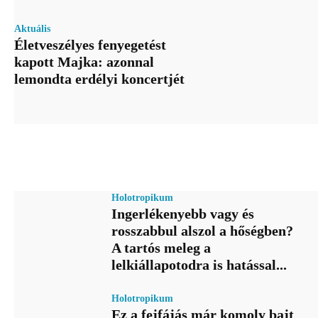
Aktuális
Életveszélyes fenyegetést
kapott Majka: azonnal
lemondta erdélyi koncertjét
Holotropikum
Ingerlékenyebb vagy és
rosszabbul alszol a hőségben?
A tartós meleg a
lelkiállapotodra is hatással...
Holotropikum
Ez a fejfájás már komoly bajt