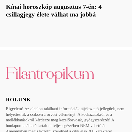
Kínai horoszkóp augusztus 7-én: 4
csillagjegy élete válhat ma jobbá
RÓLUNK
Figyelem!
Az oldalon található információk tájékoztató jellegűek, nem
helyettesítik a szakszerű orvosi véleményt. A kockázatokról és a
mellékhatásokról kérdezze meg kezelőorvosát, gyógyszerészét! A
honlapon található tartalom teljes egészében NEM vehető át.
Amennyiben mégis közölni szeretnéd a cikk első 300 karakterét