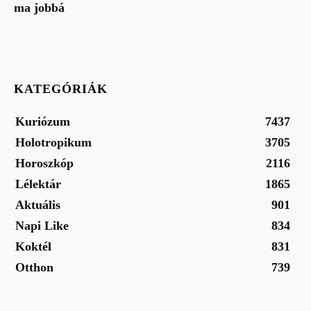
ma jobbá
KATEGÓRIÁK
Kuriózum
7437
Holotropikum
3705
Horoszkóp
2116
Lélektár
1865
Aktuális
901
Napi Like
834
Koktél
831
Otthon
739