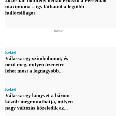
2026-ban holdfény nélkül érkezik a Perseidák
maximuma – így láthatod a legtöbb
hullócsillagot
Hirdetés
Koktél
Válassz egy szimbólumot, és
nézd meg, milyen üzenetre
lehet most a legnagyobb...
Koktél
Válassz egy könyvet a három
közül: megmutathatja, milyen
nagy változás közeledik az...