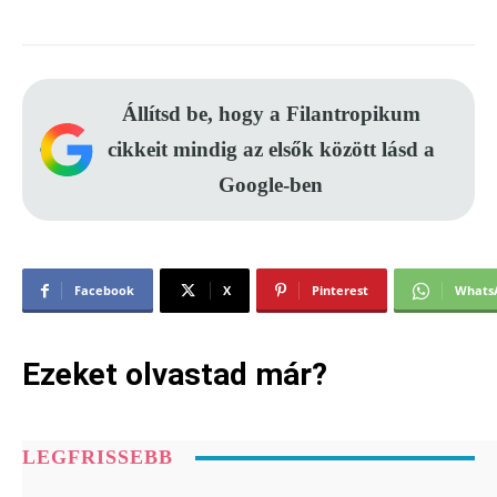
Állítsd be, hogy a Filantropikum
cikkeit mindig az elsők között lásd a
Google-ben
Facebook
X
Pinterest
Whats
Ezeket olvastad már?
LEGFRISSEBB