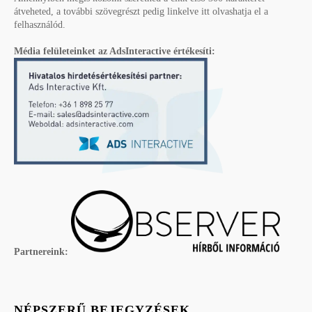
átveheted, a további szövegrészt pedig linkelve itt olvashatja el a
felhasználód.
Média felületeinket az AdsInteractive értékesíti:
Partnereink:
NÉPSZERŰ BEJEGYZÉSEK