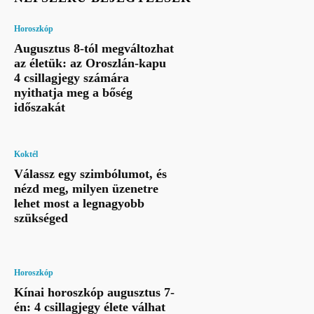
Horoszkóp
Augusztus 8-tól megváltozhat
az életük: az Oroszlán-kapu
4 csillagjegy számára
nyithatja meg a bőség
időszakát
Koktél
Válassz egy szimbólumot, és
nézd meg, milyen üzenetre
lehet most a legnagyobb
szükséged
Horoszkóp
Kínai horoszkóp augusztus 7-
én: 4 csillagjegy élete válhat